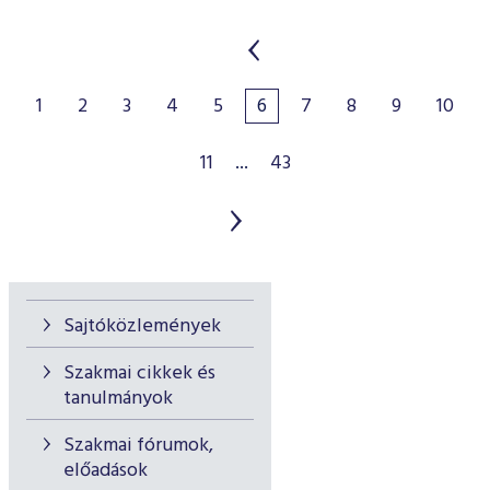
1
2
3
4
5
6
7
8
9
10
11
...
43
Sajtóközlemények
Szakmai cikkek és
tanulmányok
Szakmai fórumok,
előadások