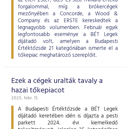
az élen 250,7, 68,9 és 36,8 milliárd értékű
forgalommal, míg a brókercégek
mezőnyében a Concorde, a Wood &
Company és az ERSTE kereskedtek a
legnagyobb volumenben. Február egyik
legfontosabb eseménye a BÉT Legek
díjátadó volt, amelyen a Budapesti
Értéktőzsde 21 kategóriában ismerte el a
tőkepiac meghatározó szereplőit.
Ezek a cégek uralták tavaly a
hazai tőkepiacot
2025. febr. 13.
A Budapesti Értéktőzsde a BÉT Legek
díjátadó keretében idén is díjazta a pesti
parkett 2024. évi kiemelkedő