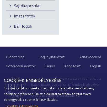
Sajtókapcsolat
Imázs fotók
BÉT logók
Oldaltérkép
Jogi nyilatkozat
Adatvédelem
Közérdekű adatok
Karrier
Kapcsolat
English
A portálon megjelenített kereskedési adatok - a
COOKIE-K ENGEDÉLYEZÉSE
BUX, a BUMIX és a CETOP NTR index kivételével -
Ez a weboldal cookie-kat használ az online felhasználói élmény
15 perccel késleltetettek.
növelése érdekében. Ön az oldal használatának folytatásával
© 2019 Budapesti Értéktőzsde Nyrt.
beleegyezik a cookie-k használatába.
További információk