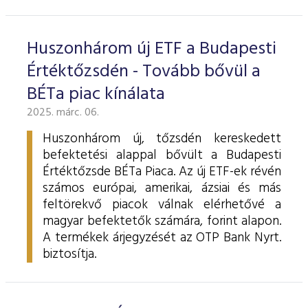
ESG Útmutató
Huszonhárom új ETF a Budapesti
Értéktőzsdén - Tovább bővül a
BÉTa piac kínálata
2025. márc. 06.
Huszonhárom új, tőzsdén kereskedett
befektetési alappal bővült a Budapesti
Értéktőzsde BÉTa Piaca. Az új ETF-ek révén
számos európai, amerikai, ázsiai és más
feltörekvő piacok válnak elérhetővé a
magyar befektetők számára, forint alapon.
A termékek árjegyzését az OTP Bank Nyrt.
biztosítja.