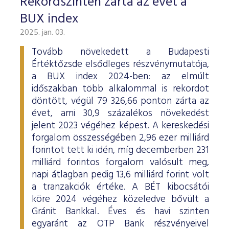
Rekordszinten zárta az évet a
BUX index
2025. jan. 03.
Tovább növekedett a Budapesti
Értéktőzsde elsődleges részvénymutatója,
a BUX index 2024-ben: az elmúlt
időszakban több alkalommal is rekordot
döntött, végül 79 326,66 ponton zárta az
évet, ami 30,9 százalékos növekedést
jelent 2023 végéhez képest. A kereskedési
forgalom összességében 2,96 ezer milliárd
forintot tett ki idén, míg decemberben 231
milliárd forintos forgalom valósult meg,
napi átlagban pedig 13,6 milliárd forint volt
a tranzakciók értéke. A BÉT kibocsátói
köre 2024 végéhez közeledve bővült a
Gránit Bankkal. Éves és havi szinten
egyaránt az OTP Bank részvényeivel