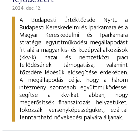
fejlődéséért
2024. dec. 12.
A Budapesti Értéktőzsde Nyrt., a
Budapesti Kereskedelmi és Iparkamara és a
Magyar Kereskedelmi és Iparkamara
stratégiai együttműködési megállapodást
írt alá a magyar kis- és középvállalkozások
(kkv-k) hazai és nemzetközi piaci
fejlődésének támogatása, valamint
tőzsdére lépésük elősegítése érdekében.
A megállapodás célja, hogy a három
intézmény szorosabb együttműködéssel
segítse a kkv-kat abban, hogy
megerősítsék finanszírozási helyzetüket,
fokozzák versenyképességüket, ezáltal
fenntartható növekedési pályára álljanak.