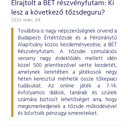
Elrajtolt a BÉT részvényfutam: Ki
lesz a következő tőzsdeguru?
2025. márc. 04.
Továbbra is nagy népszerűségnek örvend a
Budapesti Értéktőzsde és a Pénziránytű
Alapítvány közös kezdeményezése, a BÉT
Részvényfutam. A tőzsdei szimulációs
verseny nagy érdeklődés mellett idén
közel 500 jelentkezővel vette kezdetét,
amelynek keretében a játékosok négy
héten keresztül mérhetik össze tőkepiaci
tudásukat. Az online játék a 7-14.
évfolyamos diákok, tanáraik és szüleik
számára biztosít lehetőséget arra, hogy
megismerkedjenek a tőzsde működésével
és bővítsék pénzügyi ismereteiket.