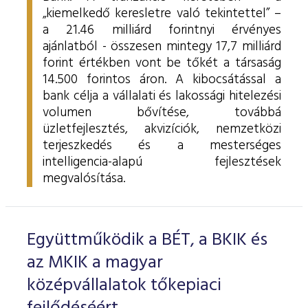
„kiemelkedő keresletre való tekintettel” –
a 21.46 milliárd forintnyi érvényes
ajánlatból - összesen mintegy 17,7 milliárd
forint értékben vont be tőkét a társaság
14.500 forintos áron. A kibocsátással a
bank célja a vállalati és lakossági hitelezési
volumen bővítése, továbbá
üzletfejlesztés, akvizíciók, nemzetközi
terjeszkedés és a mesterséges
intelligencia-alapú fejlesztések
megvalósítása.
Együttműködik a BÉT, a BKIK és
az MKIK a magyar
középvállalatok tőkepiaci