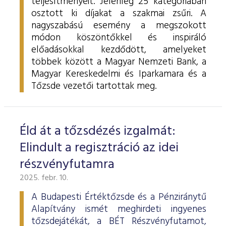
teljesítményeit. Jelenleg 25 kategóriában
osztott ki díjakat a szakmai zsűri. A
nagyszabású esemény a megszokott
módon köszöntőkkel és inspiráló
előadásokkal kezdődött, amelyeket
többek között a Magyar Nemzeti Bank, a
Magyar Kereskedelmi és Iparkamara és a
Tőzsde vezetői tartottak meg.
Éld át a tőzsdézés izgalmát:
Elindult a regisztráció az idei
részvényfutamra
2025. febr. 10.
A Budapesti Értéktőzsde és a Pénziránytű
Alapítvány ismét meghirdeti ingyenes
tőzsdejátékát, a BÉT Részvényfutamot,