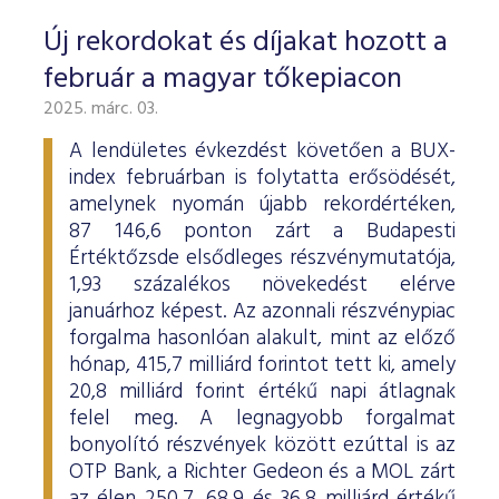
Új rekordokat és díjakat hozott a
február a magyar tőkepiacon
2025. márc. 03.
A lendületes évkezdést követően a BUX-
index februárban is folytatta erősödését,
amelynek nyomán újabb rekordértéken,
87 146,6 ponton zárt a Budapesti
Értéktőzsde elsődleges részvénymutatója,
1,93 százalékos növekedést elérve
januárhoz képest. Az azonnali részvénypiac
forgalma hasonlóan alakult, mint az előző
hónap, 415,7 milliárd forintot tett ki, amely
20,8 milliárd forint értékű napi átlagnak
felel meg. A legnagyobb forgalmat
bonyolító részvények között ezúttal is az
OTP Bank, a Richter Gedeon és a MOL zárt