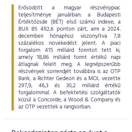
Erősödött a magyar részvénypiac
teljesítménye januárban: a Budapesti
Értéktőzsde (BÉT) első számú indexe, a
BUX 85 492,6 ponton zárt, ami a 2024.
decemberi hónaphoz viszonyítva 7,8
százalékos növekedést jelent. A piaci
forgalom 415 milliárd forintot tett ki,
amely 18,86 milliárd forint értékű napi
átlagnak felelt meg. A legnépszerűbb
részvények sorrendjét továbbra is az OTP
Bank, a Richter Gedeon és a MOL vezette
297,9, 46,3 és 30,2 milliárd értékű
forgalommal. A befektetési szolgáltatók
közül a Concorde, a Wood & Company és
az OTP vezettek a rangsorban.