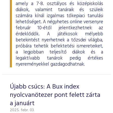
amely a 7-8. osztályos és középiskolás
diákok, valamint tanáraik és szüleik
számára kínál izgalmas tőkepiaci tanulási
lehetőséget. A négyhetes online versenyre
február 10-étől jelentkezhetnek az
érdeklődők. A játékosok mélyebb
betekintést nyerhetnek a tőzsdei világba,
próbára tehetik befektetési ismereteiket,
a legjobban teljesítő diákok és a
legaktívabb tanárok pedig értékes
nyereményekkel gazdagodhatnak.
Újabb csúcs: A Bux index
nyolcvanötezer pont felett zárta
a januárt
2025. febr. 03.