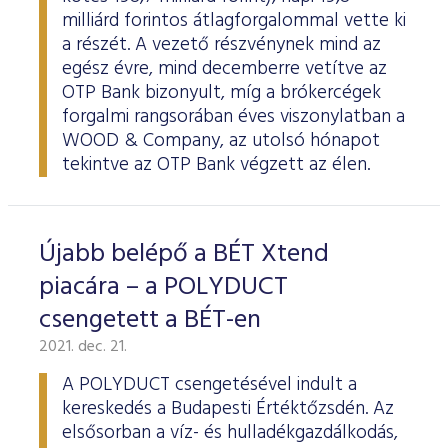
milliárd forintos átlagforgalommal vette ki
a részét. A vezető részvénynek mind az
egész évre, mind decemberre vetítve az
OTP Bank bizonyult, míg a brókercégek
forgalmi rangsorában éves viszonylatban a
WOOD & Company, az utolsó hónapot
tekintve az OTP Bank végzett az élen.
Újabb belépő a BÉT Xtend
piacára – a POLYDUCT
csengetett a BÉT-en
2021. dec. 21.
A POLYDUCT csengetésével indult a
kereskedés a Budapesti Értéktőzsdén. Az
elsősorban a víz- és hulladékgazdálkodás,