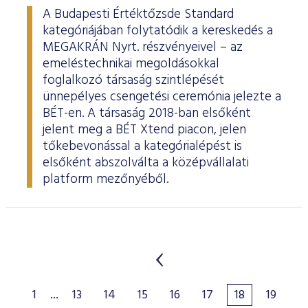
A Budapesti Értéktőzsde Standard
kategóriájában folytatódik a kereskedés a
MEGAKRÁN Nyrt. részvényeivel – az
emeléstechnikai megoldásokkal
foglalkozó társaság szintlépését
ünnepélyes csengetési ceremónia jelezte a
BÉT-en. A társaság 2018-ban elsőként
jelent meg a BÉT Xtend piacon, jelen
tőkebevonással a kategórialépést is
elsőként abszolválta a középvállalati
platform mezőnyéből.
1
...
13
14
15
16
17
18
19