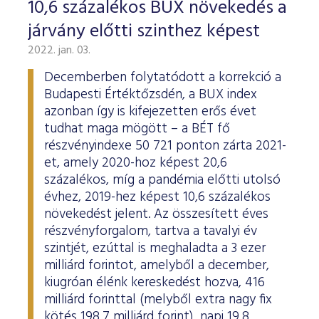
10,6 százalékos BUX növekedés a
járvány előtti szinthez képest
2022. jan. 03.
Decemberben folytatódott a korrekció a
Budapesti Értéktőzsdén, a BUX index
azonban így is kifejezetten erős évet
tudhat maga mögött – a BÉT fő
részvényindexe 50 721 ponton zárta 2021-
et, amely 2020-hoz képest 20,6
százalékos, míg a pandémia előtti utolsó
évhez, 2019-hez képest 10,6 százalékos
növekedést jelent. Az összesített éves
részvényforgalom, tartva a tavalyi év
szintjét, ezúttal is meghaladta a 3 ezer
milliárd forintot, amelyből a december,
kiugróan élénk kereskedést hozva, 416
milliárd forinttal (melyből extra nagy fix
kötés 198,7 milliárd forint), napi 19,8