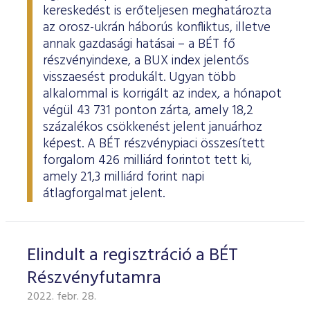
ESG Útmutató
kereskedést is erőteljesen meghatározta
az orosz-ukrán háborús konfliktus, illetve
annak gazdasági hatásai – a BÉT fő
részvényindexe, a BUX index jelentős
visszaesést produkált. Ugyan több
alkalommal is korrigált az index, a hónapot
végül 43 731 ponton zárta, amely 18,2
százalékos csökkenést jelent januárhoz
képest. A BÉT részvénypiaci összesített
forgalom 426 milliárd forintot tett ki,
amely 21,3 milliárd forint napi
átlagforgalmat jelent.
Elindult a regisztráció a BÉT
Részvényfutamra
2022. febr. 28.