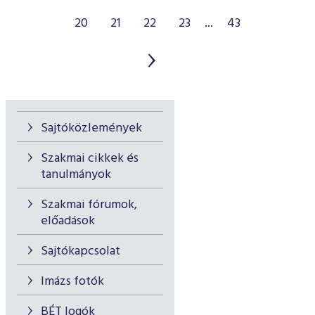
20
21
22
23
...
43
Sajtóközlemények
Szakmai cikkek és
tanulmányok
Szakmai fórumok,
előadások
Sajtókapcsolat
Imázs fotók
BÉT logók