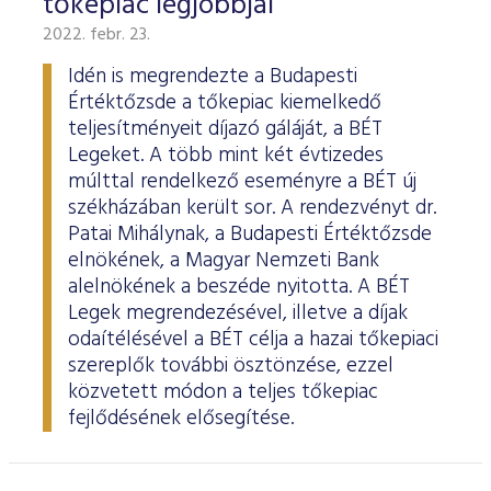
tőkepiac legjobbjai
2022. febr. 23.
Idén is megrendezte a Budapesti
Értéktőzsde a tőkepiac kiemelkedő
teljesítményeit díjazó gáláját, a BÉT
Legeket. A több mint két évtizedes
múlttal rendelkező eseményre a BÉT új
székházában került sor. A rendezvényt dr.
Patai Mihálynak, a Budapesti Értéktőzsde
elnökének, a Magyar Nemzeti Bank
alelnökének a beszéde nyitotta. A BÉT
Legek megrendezésével, illetve a díjak
odaítélésével a BÉT célja a hazai tőkepiaci
szereplők további ösztönzése, ezzel
közvetett módon a teljes tőkepiac
fejlődésének elősegítése.