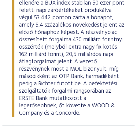
ellenére a BUX index stabilan 50 ezer pont
feletti napi záróértékeket produkálva
végül 53 442 ponton zárta a hónapot,
amely 5,4 százalékos növekedést jelent az
előző hónaphoz képest. A részvénypiac
összesített forgalma 430 milliárd forintnyi
összérték (melyből extra nagy fix kötés
162 milliárd forint), 20,5 milliárdos napi
átlagforgalmat jelent. A vezető
részvénynek most a MOL bizonyult, míg
másodikként az OTP Bank, harmadikként
pedig a Richter futott be. A befektetési
szolgáltatók forgalmi rangsorában az
ERSTE Bank mutatkozott a
legerősebbnek, őt követte a WOOD &
Company és a Concorde.