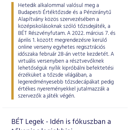
Hetedik alkalommal valósul meg a
Budapesti Értéktőzsde és a Pénziránytű
Alapítvány közös szervezésében a
középiskolásoknak szóló tőzsdejáték, a
BÉT Részvényfutam. A 2022. március 7. és
április 1. között megrendezésre kerülő
online verseny egyhetes regisztrációs
időszaka február 28-án vette kezdetét. A
virtuális versenyben a résztvevőknek
lehetőségük nyílik kipróbálni befektetési
érzéküket a tőzsde világában, a
legeredményesebb tőzsdecápákat pedig
értékes nyereményekkel jutalmazzák a
szervezők a játék végén.
BÉT Legek - Idén is fókuszban a