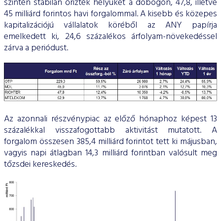
szintén stabilan őrizték helyüket a dobogón, 47,8, illetve
45 milliárd forintos havi forgalommal. A kisebb és közepes
kapitalizációjú vállalatok köréből az ANY papírja
emelkedett ki, 24,6 százalékos árfolyam-növekedéssel
zárva a periódust.
Az azonnali részvénypiac az előző hónaphoz képest 13
százalékkal visszafogottabb aktivitást mutatott. A
forgalom összesen 385,4 milliárd forintot tett ki májusban,
vagyis napi átlagban 14,3 milliárd forintban valósult meg
tőzsdei kereskedés.