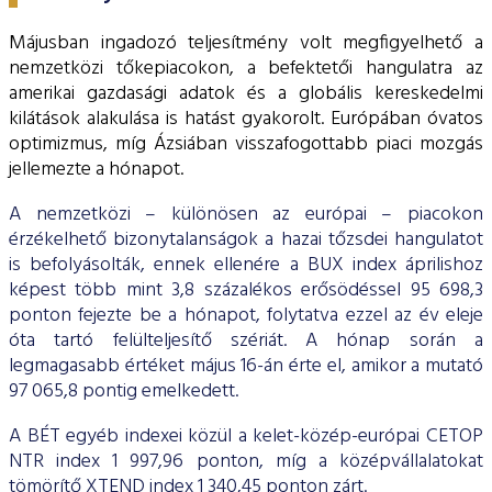
ESG Útmutató
Májusban ingadozó teljesítmény volt megfigyelhető a
nemzetközi tőkepiacokon, a befektetői hangulatra az
amerikai gazdasági adatok és a globális kereskedelmi
kilátások alakulása is hatást gyakorolt. Európában óvatos
optimizmus, míg Ázsiában visszafogottabb piaci mozgás
jellemezte a hónapot.
A nemzetközi – különösen az európai – piacokon
érzékelhető bizonytalanságok a hazai tőzsdei hangulatot
is befolyásolták, ennek ellenére a BUX index áprilishoz
képest több mint 3,8 százalékos erősödéssel 95 698,3
ponton fejezte be a hónapot, folytatva ezzel az év eleje
óta tartó felülteljesítő szériát. A hónap során a
legmagasabb értéket május 16-án érte el, amikor a mutató
97 065,8 pontig emelkedett.
A BÉT egyéb indexei közül a kelet-közép-európai CETOP
NTR index 1 997,96 ponton, míg a középvállalatokat
tömörítő XTEND index 1 340,45 ponton zárt.