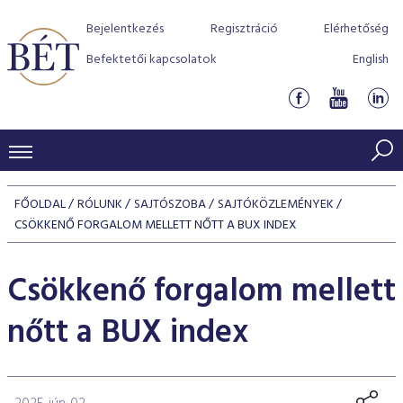
Bejelentkezés
Regisztráció
Elérhetőség
Befektetői kapcsolatok
English
KERESKEDÉSI ADATOK
FŐOLDAL
RÓLUNK
SAJTÓSZOBA
SAJTÓKÖZLEMÉNYEK
INDEXEK
CSÖKKENŐ FORGALOM MELLETT NŐTT A BUX INDEX
BEFEKTETŐK
Részvényindexek
Piaci forgalom
Termékcsoportok
Csökkenő forgalom mellett
KIBOCSÁTÓK
Kötvényindexek
Kedvenc instrumentumok
Szabályozás
Indexek
Részvény és vállalati kötvény tőzsdei bevezetését támoga
nőtt a BUX index
TŐZSDETAGOK
Jelzáloglevél indexek
program
Azonnali Piac
Alkalmazott díjstruktúra
BÉT szabályzatok
Részvény szekció
Tőzsdetagok, üzletkötők
VENDOROK
Vállalati kötvény indexek
Származékos piac
BÉT Xtend - Részvénypiac egyszerűen
Részvények
Elszámolás
Befektetővédelem
Hitelpapír szekció
Útmutató a taggá váláshoz