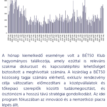
A hónap kiemelkedő eseménye volt a BÉT50 Klub
hagyományos találkozója, amely ezúttal is releváns
szakmai diskurzust és kapcsolatépítési lehetőséget
biztosított a meghívottak számára. A kizárólag a BÉT50
közösség tagjai számára elérhető, exkluzív rendezvény
célja változatlan: előmozdítani a középvállalatok és
tőkepiaci szereplők közötti tudásmegosztást, és
ösztönözni a hosszú távú stratégiai gondolkodást. Az idei
program fókuszában az innováció és a nemzetközi piacra
lépés állt.