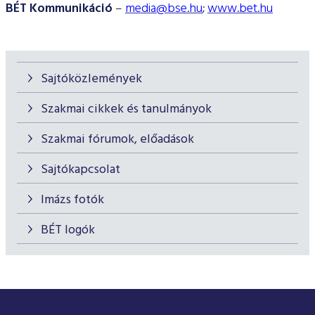
BÉT Kommunikáció
–
media@bse.hu
;
www.bet.hu
Sajtóközlemények
Szakmai cikkek és tanulmányok
Szakmai fórumok, előadások
Sajtókapcsolat
Imázs fotók
BÉT logók