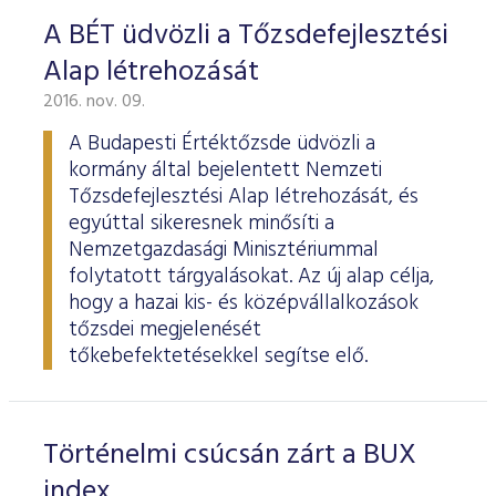
ESG Útmutató
A BÉT üdvözli a Tőzsdefejlesztési
Alap létrehozását
2016. nov. 09.
A Budapesti Értéktőzsde üdvözli a
kormány által bejelentett Nemzeti
Tőzsdefejlesztési Alap létrehozását, és
egyúttal sikeresnek minősíti a
Nemzetgazdasági Minisztériummal
folytatott tárgyalásokat. Az új alap célja,
hogy a hazai kis- és középvállalkozások
tőzsdei megjelenését
tőkebefektetésekkel segítse elő.
Történelmi csúcsán zárt a BUX
index