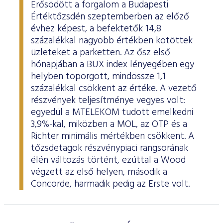
Erősödött a forgalom a Budapesti
Értéktőzsdén szeptemberben az előző
évhez képest, a befektetők 14,8
százalékkal nagyobb értékben kötöttek
üzleteket a parketten. Az ősz első
hónapjában a BUX index lényegében egy
helyben toporgott, mindössze 1,1
százalékkal csökkent az értéke. A vezető
részvények teljesítménye vegyes volt:
egyedül a MTELEKOM tudott emelkedni
3,9%-kal, miközben a MOL, az OTP és a
Richter minimális mértékben csökkent. A
tőzsdetagok részvénypiaci rangsorának
élén változás történt, ezúttal a Wood
végzett az első helyen, második a
Concorde, harmadik pedig az Erste volt.