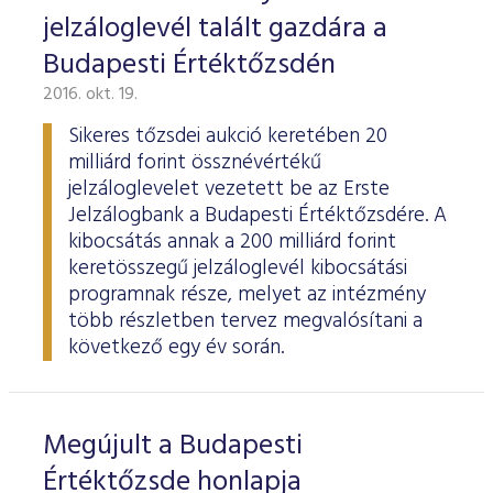
jelzáloglevél talált gazdára a
Budapesti Értéktőzsdén
2016. okt. 19.
Sikeres tőzsdei aukció keretében 20
milliárd forint össznévértékű
jelzáloglevelet vezetett be az Erste
Jelzálogbank a Budapesti Értéktőzsdére. A
kibocsátás annak a 200 milliárd forint
keretösszegű jelzáloglevél kibocsátási
programnak része, melyet az intézmény
több részletben tervez megvalósítani a
következő egy év során.
Megújult a Budapesti
Értéktőzsde honlapja