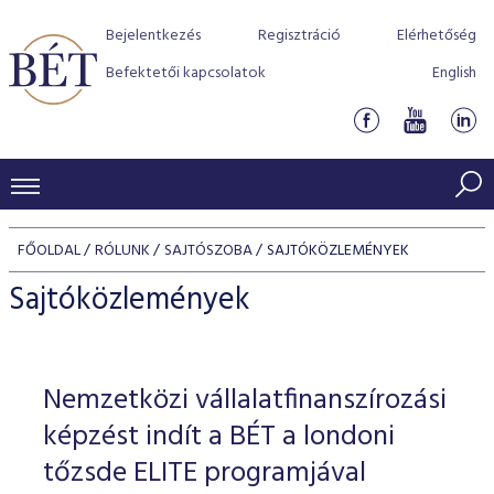
Bejelentkezés
Regisztráció
Elérhetőség
Befektetői kapcsolatok
English
KERESKEDÉSI ADATOK
FŐOLDAL
RÓLUNK
SAJTÓSZOBA
SAJTÓKÖZLEMÉNYEK
INDEXEK
BEFEKTETŐK
Sajtóközlemények
Részvényindexek
Piaci forgalom
Termékcsoportok
KIBOCSÁTÓK
Kötvényindexek
Kedvenc instrumentumok
Szabályozás
Indexek
Részvény és vállalati kötvény tőzsdei bevezetését támoga
Nemzetközi vállalatfinanszírozási
TŐZSDETAGOK
Jelzáloglevél indexek
program
Azonnali Piac
Alkalmazott díjstruktúra
BÉT szabályzatok
Részvény szekció
képzést indít a BÉT a londoni
Tőzsdetagok, üzletkötők
VENDOROK
Vállalati kötvény indexek
Származékos piac
BÉT Xtend - Részvénypiac egyszerűen
Részvények
tőzsde ELITE programjával
Elszámolás
Befektetővédelem
Hitelpapír szekció
Útmutató a taggá váláshoz