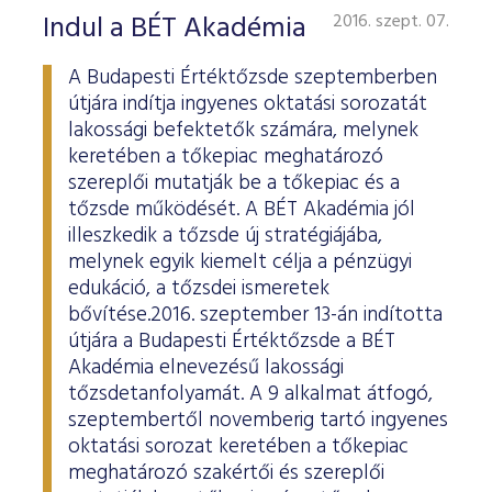
Indul a BÉT Akadémia
2016. szept. 07.
A Budapesti Értéktőzsde szeptemberben
útjára indítja ingyenes oktatási sorozatát
lakossági befektetők számára, melynek
keretében a tőkepiac meghatározó
szereplői mutatják be a tőkepiac és a
tőzsde működését. A BÉT Akadémia jól
illeszkedik a tőzsde új stratégiájába,
melynek egyik kiemelt célja a pénzügyi
edukáció, a tőzsdei ismeretek
bővítése.2016. szeptember 13-án indította
útjára a Budapesti Értéktőzsde a BÉT
Akadémia elnevezésű lakossági
tőzsdetanfolyamát. A 9 alkalmat átfogó,
szeptembertől novemberig tartó ingyenes
oktatási sorozat keretében a tőkepiac
meghatározó szakértői és szereplői