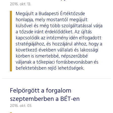
2016. okt. 13.
Megújult a Budapesti Értéktőzsde
honlapja, mely mostantól megújult
külsővel és még több szolgáltatással várja
a tőzsde iránt érdeklődőket. Az újítás
kapcsolódik az intézmény idén elfogadott
stratégiájához, és hozzájárul ahhoz, hogy a
következő években vállalati és lakossági
körben is ismertebbé, népszerűbbé
váljanak a tőkepiaci forrásbevonásban és
befektetésben rejlő lehetőségek.
Felpörgött a forgalom
szeptemberben a BÉT-en
2016. okt. 03.