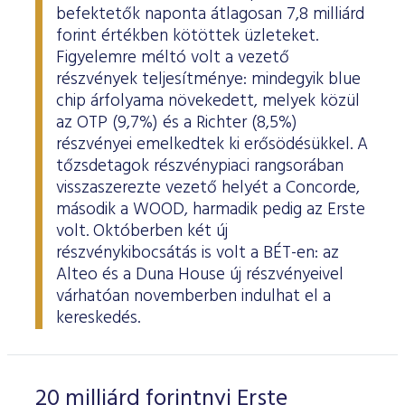
befektetők naponta átlagosan 7,8 milliárd
forint értékben kötöttek üzleteket.
Figyelemre méltó volt a vezető
részvények teljesítménye: mindegyik blue
chip árfolyama növekedett, melyek közül
az OTP (9,7%) és a Richter (8,5%)
részvényei emelkedtek ki erősödésükkel. A
tőzsdetagok részvénypiaci rangsorában
visszaszerezte vezető helyét a Concorde,
második a WOOD, harmadik pedig az Erste
volt. Októberben két új
részvénykibocsátás is volt a BÉT-en: az
Alteo és a Duna House új részvényeivel
várhatóan novemberben indulhat el a
kereskedés.
20 milliárd forintnyi Erste