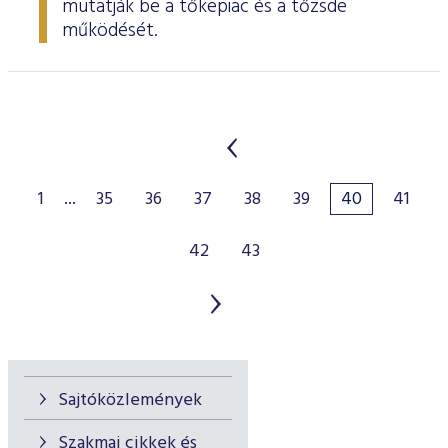
mutatják be a tőkepiac és a tőzsde
működését.
1
...
35
36
37
38
39
40
41
42
43
Sajtóközlemények
Szakmai cikkek és