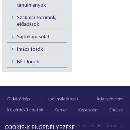
tanulmányok
Szakmai fórumok,
előadások
Sajtókapcsolat
Imázs fotók
BÉT logók
Oldaltérkép
Jogi nyilatkozat
Adatvédelem
Közérdekű adatok
Karrier
Kapcsolat
English
A portálon megjelenített kereskedési adatok - a
COOKIE-K ENGEDÉLYEZÉSE