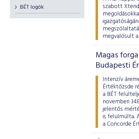
szabott Xtend
BÉT logók
megoldásokkal
igazgatóságán
megszólaltatá
megvalósult a 
Magas forgal
Budapesti É
Intenzív árem
Értéktőzsde r
a BÉT felültel
novemberi 348,
jelentős mért
is felülmúlta
a Concorde Ért