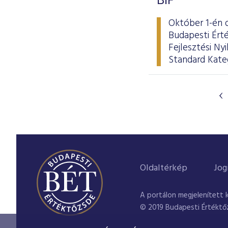
BIF
Október 1-én d
Budapesti Érté
Fejlesztési N
Standard Kate
Oldaltérkép
Jog
A portálon megjelenített 
© 2019 Budapesti Értéktő