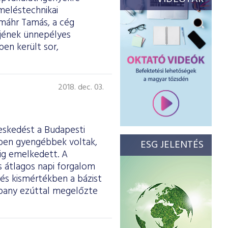
meléstechnikai
gmáhr Tamás, a cég
őjének ünnepélyes
en került sor,
2018. dec. 03.
eskedést a Budapesti
ben gyengébbek voltak,
ESG JELENTÉS
tig emelkedett. A
os átlagos napi forgalom
és kismértékben a bázist
mpany ezúttal megelőzte