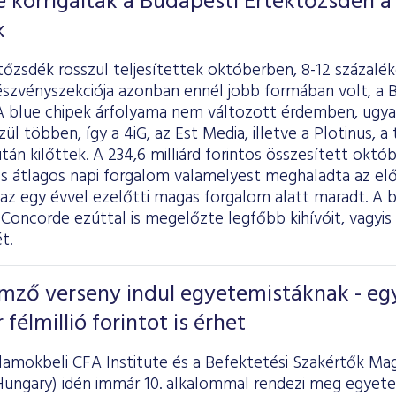
é korrigáltak a Budapesti Értéktőzsdén a
k
i tőzsdék rosszul teljesítettek októberben, 8-12 százalé
észvényszekciója azonban ennél jobb formában volt, a B
 A blue chipek árfolyama nem változott érdemben, ugya
ül többen, így a 4iG, az Est Media, illetve a Plotinus, a
tán kilőttek. A 234,6 milliárd forintos összesített októb
tos átlagos napi forgalom valamelyest meghaladta az e
e az egy évvel ezelőtti magas forgalom alatt maradt. A
 Concorde ezúttal is megelőzte legfőbb kihívóit, vagy
t.
mző verseny indul egyetemistáknak - eg
félmillió forintot is érhet
llamokbeli CFA Institute és a Befektetési Szakértők Ma
Hungary) idén immár 10. alkalommal rendezi meg egyet