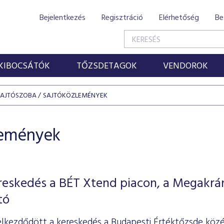
Bejelentkezés
Regisztráció
Elérhetőség
Be
KIBOCSÁTÓK
TŐZSDETAGOK
VENDOROK
SAJTÓSZOBA
SAJTÓKÖZLEMÉNYEK
lemények
ereskedés a BÉT Xtend piacon, a Megakrá
tó
elkezdődött a kereskedés a Budapesti Értéktőzsde közép