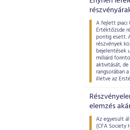
Enyhén lefel
részvényára
A fejlett piac
Értéktőzsde r
pontig esett.
részvények köz
bejelentések u
milliárd forin
aktivitását, d
rangsorában a
illetve az Ersté
Részvényele
elemzés akár 
Az egyesült á
(CFA Society 