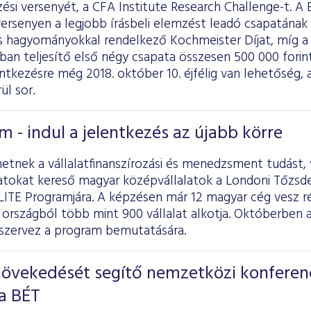
si versenyét, a CFA Institute Research Challenge-t. A
ersenyen a legjobb írásbeli elemzést leadó csapatának a
s hagyományokkal rendelkező Kochmeister Díjat, míg a s
ban teljesítő első négy csapata összesen 500 000 forin
entkezésre még 2018. október 10. éjfélig van lehetőség,
ül sor.
m - indul a jelentkezés az újabb körre
hetnek a vállalatfinanszírozási és menedzsment tudást
latokat kereső magyar középvállalatok a Londoni Tőzsd
ITE Programjára. A képzésen már 12 magyar cég vesz rés
országból több mint 900 vállalat alkotja. Októberben a
 szervez a program bemutatására.
növekedését segítő nemzetközi konferen
a BÉT