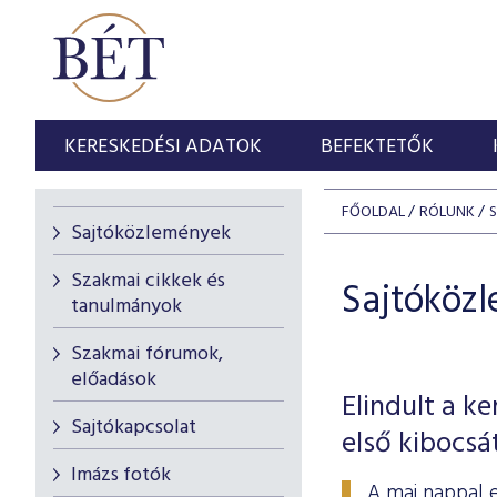
KERESKEDÉSI ADATOK
BEFEKTETŐK
FŐOLDAL
RÓLUNK
Sajtóközlemények
Szakmai cikkek és
Sajtóköz
tanulmányok
Szakmai fórumok,
előadások
Elindult a k
Sajtókapcsolat
első kibocsá
Imázs fotók
A mai nappal 