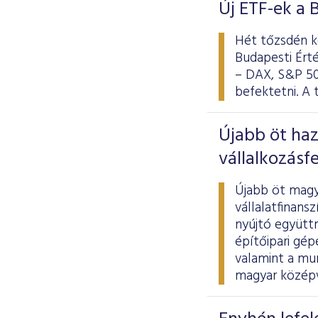
Új ETF-ek a 
Hét tőzsdén k
Budapesti Ért
– DAX, S&P 50
befektetni. A 
Újabb öt haz
vállalkozásf
Újabb öt magy
vállalatfinan
nyújtó együtt
építőipari gép
valamint a mu
magyar középvá