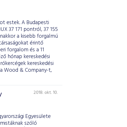
kot estek. A Budapesti
UX 37 171 pontról, 37 155
nakkor a kisebb forgalmú
 társaságokat érintő
eri forgalom és a 11
lőző hónap kereskedési
 brókercégek kereskedési
is a Wood & Company-t,
y
2018. okt. 10.
gyarországi Egyesülete
emistáknak szóló