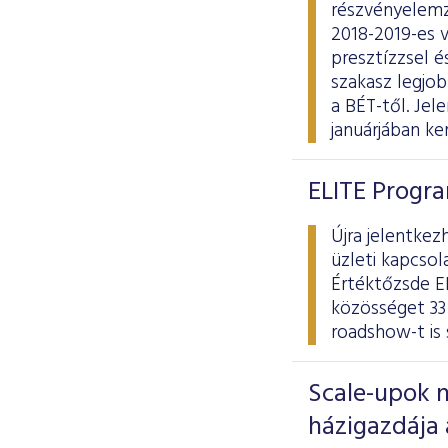
részvényelemzé
2018-2019-es v
presztízzsel é
szakasz legjob
a BÉT-től. Jel
januárjában ker
ELITE Progra
Újra jelentkez
üzleti kapcso
Értéktőzsde EL
közösséget 33 
roadshow-t is
Scale-upok 
házigazdája 