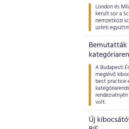
London és Mil
került sor a 
nemzetközi sca
üzleti együttm
Bemutatták 
kategóriare
A Budapesti Ér
meglévő kiboc
best practice-
kategóriarend
rendezvényén m
volt.
Új kibocsátó