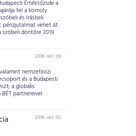
 Budapesti Értéktőzsde a
jánlja fel a komoly
zóbeli és írásbeli
t pénzjutalmat vehet át
 a szóbeli döntőre 2019
2018. okt. 09.
, valamint nemzetközi
ecsoport és a Budapesti
zt; a globális
 BÉT partnereivel
cia
2018. okt. 05.