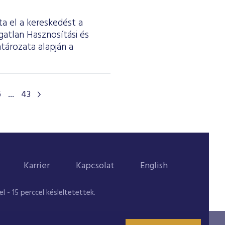
ta el a kereskedést a
gatlan Hasznosítási és
tározata alapján a
6
...
43
Karrier
Kapcsolat
English
 - 15 perccel késleltetettek.