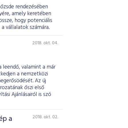
ktőzsde rendezésében
yére, amely keretében
össze, hogy potenciális
 a vállalatok számára.
2018. okt. 04.
a leendő, valamint a már
zkedjen a nemzetközi
megerősödését. Az új
rozatának őszi első
ási Ajánlásairól is szó
ép a
2018. okt. 02.