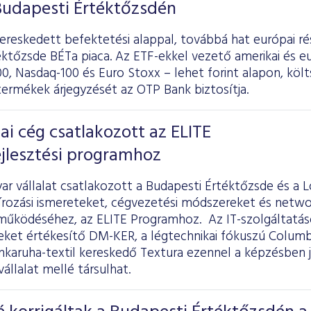
Budapesti Értéktőzsdén
ereskedett befektetési alappal, továbbá hat európai ré
éktőzsde BÉTa piaca. Az ETF-ekkel vezető amerikai és e
0, Nasdaq-100 és Euro Stoxx – lehet forint alapon, kö
termékek árjegyzését az OTP Bank biztosítja.
ai cég csatlakozott az ELITE
ejlesztési programhoz
ar vállalat csatlakozott a Budapesti Értéktőzsde és a
szírozási ismereteket, cégvezetési módszereket és netw
működéséhez, az ELITE Programhoz. Az IT-szolgáltatáso
eket értékesítő DM-KER, a légtechnikai fókuszú Columbu
nkaruha-textil kereskedő Textura ezennel a képzésben j
llalat mellé társulhat.