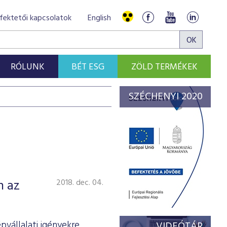
fektetői kapcsolatok
English
RÓLUNK
BÉT ESG
ZÖLD TERMÉKEK
SZÉCHENYI 2020
n az
2018. dec. 04.
vállalati igényekre
VIDEÓTÁR