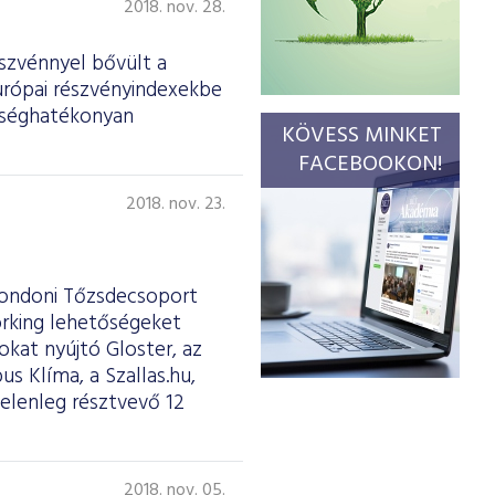
2018. nov. 28.
szvénnyel bővült a
urópai részvényindexekbe
ltséghatékonyan
KÖVESS MINKET
FACEBOOKON!
2018. nov. 23.
 Londoni Tőzsdecsoport
orking lehetőségeket
kat nyújtó Gloster, az
s Klíma, a Szallas.hu,
elenleg résztvevő 12
2018. nov. 05.