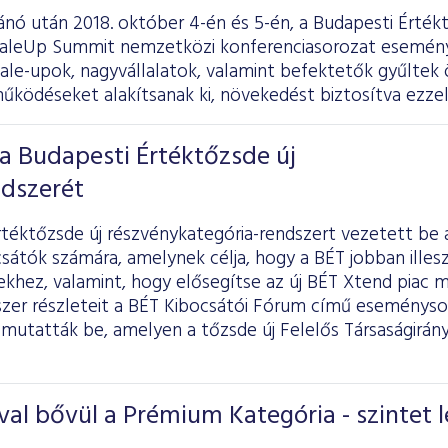
ánó után 2018. október 4-én és 5-én, a Budapesti Érté
ScaleUp Summit nemzetközi konferenciasorozat esemén
le-upok, nagyvállalatok, valamint befektetők gyűltek 
űködéseket alakítsanak ki, növekedést biztosítva ezzel
a Budapesti Értéktőzsde új
ndszerét
téktőzsde új részvénykategória-rendszert vezetett be 
sátók számára, amelynek célja, hogy a BÉT jobban illes
ekhez, valamint, hogy elősegítse az új BÉT Xtend piac 
szer részleteit a BÉT Kibocsátói Fórum című eseményso
utatták be, amelyen a tőzsde új Felelős Társaságirányít
val bővül a Prémium Kategória - szintet l