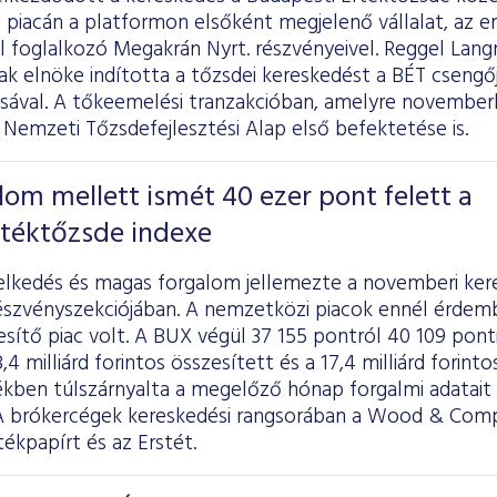
 piacán a platformon elsőként megjelenő vállalat, az e
 foglalkozó Megakrán Nyrt. részvényeivel. Reggel Lan
ak elnöke indította a tőzsdei kereskedést a BÉT cseng
sával. A tőkeemelési tranzakcióban, amelyre novemberb
Nemzeti Tőzsdefejlesztési Alap első befektetése is.
om mellett ismét 40 ezer pont felett a
rtéktőzsde indexe
elkedés és magas forgalom jellemezte a novemberi ker
észvényszekciójában. A nemzetközi piacok ennél érdem
jesítő piac volt. A BUX végül 37 155 pontról 40 109 pon
4 milliárd forintos összesített és a 17,4 milliárd forint
ékben túlszárnyalta a megelőző hónap forgalmi adatait 
. A brókercégek kereskedési rangsorában a Wood & Co
ékpapírt és az Erstét.