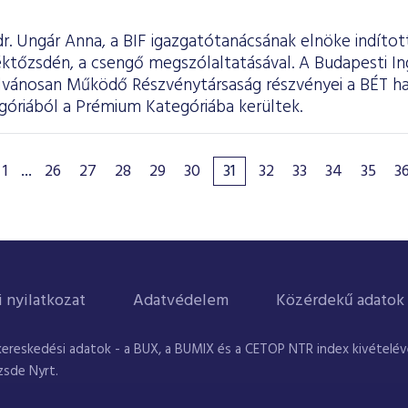
r. Ungár Anna, a BIF igazgatótanácsának elnöke indítot
ktőzsdén, a csengő megszólaltatásával. A Budapesti In
yilvánosan Működő Részvénytársaság részvényei a BÉT ha
góriából a Prémium Kategóriába kerültek.
1
...
26
27
28
29
30
31
32
33
34
35
3
i nyilatkozat
Adatvédelem
Közérdekű adatok
kereskedési adatok - a BUX, a BUMIX és a CETOP NTR index kivételével
zsde Nyrt.