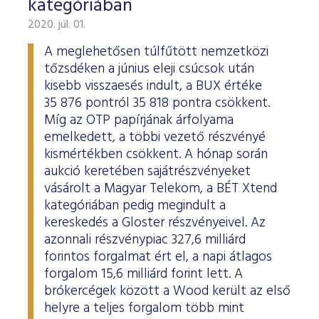
kategóriában
2020. júl. 01.
A meglehetősen túlfűtött nemzetközi
tőzsdéken a június eleji csúcsok után
kisebb visszaesés indult, a BUX értéke
35 876 pontról 35 818 pontra csökkent.
Míg az OTP papírjának árfolyama
emelkedett, a többi vezető részvényé
kismértékben csökkent. A hónap során
aukció keretében sajátrészvényeket
vásárolt a Magyar Telekom, a BÉT Xtend
kategóriában pedig megindult a
kereskedés a Gloster részvényeivel. Az
azonnali részvénypiac 327,6 milliárd
forintos forgalmat ért el, a napi átlagos
forgalom 15,6 milliárd forint lett. A
brókercégek között a Wood került az első
helyre a teljes forgalom több mint