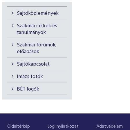
Sajtóközlemények
Szakmai cikkek és
tanulmányok
Szakmai fórumok,
előadások
Sajtókapcsolat
Imázs fotók
BÉT logók
Oldaltérkép
Jogi nyilatkozat
Adatvédelem