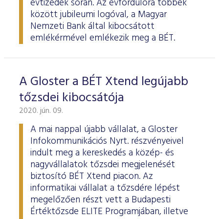
évtizedek során. Az évfordulóra többek
között jubileumi logóval, a Magyar
Nemzeti Bank által kibocsátott
emlékérmével emlékezik meg a BÉT.
A Gloster a BÉT Xtend legújabb
tőzsdei kibocsátója
2020. jún. 09.
A mai nappal újabb vállalat, a Gloster
Infokommunikációs Nyrt. részvényeivel
indult meg a kereskedés a közép- és
nagyvállalatok tőzsdei megjelenését
biztosító BÉT Xtend piacon. Az
informatikai vállalat a tőzsdére lépést
megelőzően részt vett a Budapesti
Értéktőzsde ELITE Programjában, illetve