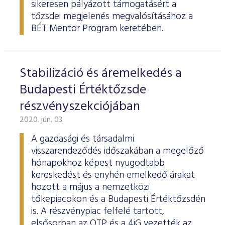
sikeresen pályázott támogatásért a
tőzsdei megjelenés megvalósításához a
BÉT Mentor Program keretében.
Stabilizáció és áremelkedés a
Budapesti Értéktőzsde
részvényszekciójában
2020. jún. 03.
A gazdasági és társadalmi
visszarendeződés időszakában a megelőző
hónapokhoz képest nyugodtabb
kereskedést és enyhén emelkedő árakat
hozott a május a nemzetközi
tőkepiacokon és a Budapesti Értéktőzsdén
is. A részvénypiac felfelé tartott,
elsősorban az OTP és a 4iG vezették az