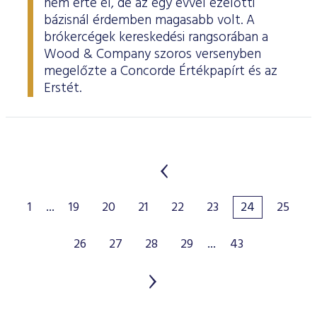
nem érte el, de az egy évvel ezelőtti
bázisnál érdemben magasabb volt. A
brókercégek kereskedési rangsorában a
Wood & Company szoros versenyben
megelőzte a Concorde Értékpapírt és az
Erstét.
1
...
19
20
21
22
23
24
25
26
27
28
29
...
43