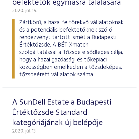
befektetők egymásra találására
ESG Útmutató
2020. júl. 15.
Zártkörű, a hazai feltörekvő vállalatoknak
és a potenciális befektetőknek szóló
rendezvényt tartott ismét a Budapesti
Értéktőzsde. A BÉT Xmatch
szolgáltatással a Tőzsde elsődleges célja,
hogy a hazai gazdasági és tőkepiaci
közösségben emelkedjen a tőzsdeképes,
tőzsdeérett vállalatok száma.
A SunDell Estate a Budapesti
Értéktőzsde Standard
kategóriájának új belépője
2020. júl. 13.