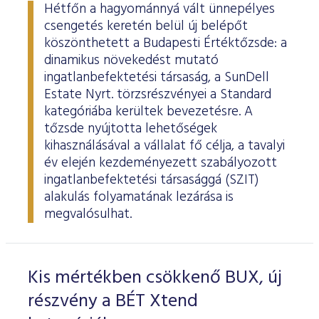
Hétfőn a hagyománnyá vált ünnepélyes
csengetés keretén belül új belépőt
köszönthetett a Budapesti Értéktőzsde: a
dinamikus növekedést mutató
ingatlanbefektetési társaság, a SunDell
Estate Nyrt. törzsrészvényei a Standard
kategóriába kerültek bevezetésre. A
tőzsde nyújtotta lehetőségek
kihasználásával a vállalat fő célja, a tavalyi
év elején kezdeményezett szabályozott
ingatlanbefektetési társasággá (SZIT)
alakulás folyamatának lezárása is
megvalósulhat.
Kis mértékben csökkenő BUX, új
részvény a BÉT Xtend