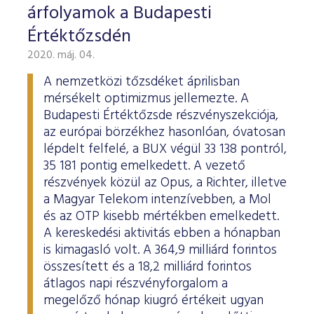
árfolyamok a Budapesti
Értéktőzsdén
2020. máj. 04.
A nemzetközi tőzsdéket áprilisban
mérsékelt optimizmus jellemezte. A
Budapesti Értéktőzsde részvényszekciója,
az európai börzékhez hasonlóan, óvatosan
lépdelt felfelé, a BUX végül 33 138 pontról,
35 181 pontig emelkedett. A vezető
részvények közül az Opus, a Richter, illetve
a Magyar Telekom intenzívebben, a Mol
és az OTP kisebb mértékben emelkedett.
A kereskedési aktivitás ebben a hónapban
is kimagasló volt. A 364,9 milliárd forintos
összesített és a 18,2 milliárd forintos
átlagos napi részvényforgalom a
megelőző hónap kiugró értékeit ugyan