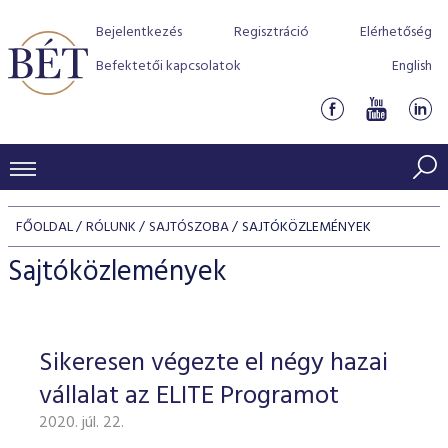
Bejelentkezés
Regisztráció
Elérhetőség
Befektetői kapcsolatok
English
KERESKEDÉSI ADATOK
FŐOLDAL
RÓLUNK
SAJTÓSZOBA
SAJTÓKÖZLEMÉNYEK
INDEXEK
BEFEKTETŐK
Sajtóközlemények
Részvényindexek
Piaci forgalom
Termékcsoportok
KIBOCSÁTÓK
Kötvényindexek
Kedvenc instrumentumok
Szabályozás
Indexek
Részvény és vállalati kötvény tőzsdei bevezetését támoga
Sikeresen végezte el négy hazai
TŐZSDETAGOK
Jelzáloglevél indexek
program
Azonnali Piac
Alkalmazott díjstruktúra
BÉT szabályzatok
Részvény szekció
vállalat az ELITE Programot
Tőzsdetagok, üzletkötők
VENDOROK
Vállalati kötvény indexek
Származékos piac
BÉT Xtend - Részvénypiac egyszerűen
Részvények
Elszámolás
Befektetővédelem
2020. júl. 22.
Hitelpapír szekció
Útmutató a taggá váláshoz