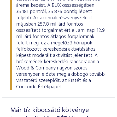
áremelkedést. A BUX összességében
35 181 pontról, 35 876 pontig lépett
feljebb. Az azonnali részvényszekció
májusban 257,8 milliárd forintos
összesített forgalmat ért el, ami napi 12,9
milliárd forintos átlagos forgalomnak
felelt meg, ez a megelőző hónapok
felfokozott kereskedési aktivitásához
képest moderált aktivitást jelentett. A
brókercégek kereskedési rangsorában a
Wood & Company nagyon szoros
versenyben előzte meg a dobogó további
visszatérő szereplőit, az Erstét és a
Concorde Értékpapírt.
Már tíz kibocsátó kötvénye