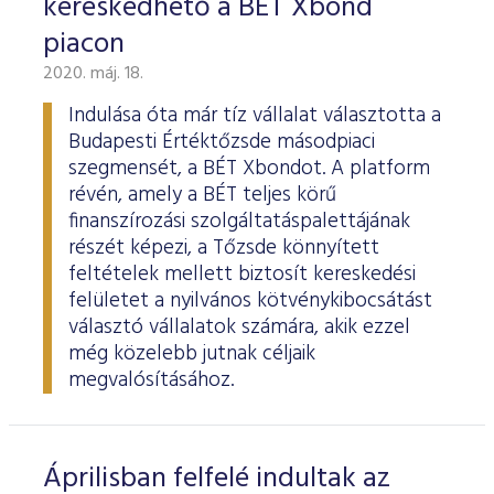
kereskedhető a BÉT Xbond
piacon
2020. máj. 18.
Indulása óta már tíz vállalat választotta a
Budapesti Értéktőzsde másodpiaci
szegmensét, a BÉT Xbondot. A platform
révén, amely a BÉT teljes körű
finanszírozási szolgáltatáspalettájának
részét képezi, a Tőzsde könnyített
feltételek mellett biztosít kereskedési
felületet a nyilvános kötvénykibocsátást
választó vállalatok számára, akik ezzel
még közelebb jutnak céljaik
megvalósításához.
Áprilisban felfelé indultak az