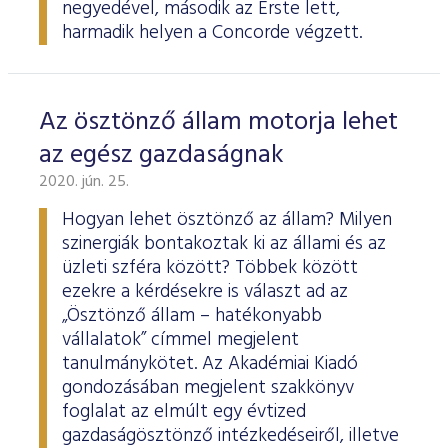
negyedével, második az Erste lett,
harmadik helyen a Concorde végzett.
Az ösztönző állam motorja lehet
az egész gazdaságnak
2020. jún. 25.
Hogyan lehet ösztönző az állam? Milyen
szinergiák bontakoztak ki az állami és az
üzleti szféra között? Többek között
ezekre a kérdésekre is választ ad az
„Ösztönző állam – hatékonyabb
vállalatok” címmel megjelent
tanulmánykötet. Az Akadémiai Kiadó
gondozásában megjelent szakkönyv
foglalat az elmúlt egy évtized
gazdaságösztönző intézkedéseiről, illetve