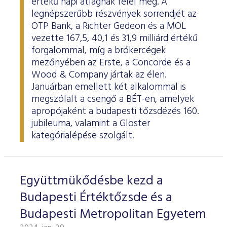
értékű napi átlagnak felel meg. A
legnépszerűbb részvények sorrendjét az
OTP Bank, a Richter Gedeon és a MOL
vezette 167,5, 40,1 és 31,9 milliárd értékű
forgalommal, míg a brókercégek
mezőnyében az Erste, a Concorde és a
Wood & Company jártak az élen.
Januárban emellett két alkalommal is
megszólalt a csengő a BÉT-en, amelyek
apropójaként a budapesti tőzsdézés 160.
jubileuma, valamint a Gloster
kategórialépése szolgált.
Együttmükődésbe kezd a
Budapesti Értéktőzsde és a
Budapesti Metropolitan Egyetem