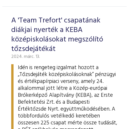
ESG Útmutató
A 'Team Trefort' csapatának
diákjai nyerték a KEBA
középiskolásokat megszólító
tőzsdejátékát
2024. márc. 13.
Idén is rengeteg izgalmat hozott a
„Tőzsdejáték középiskolásoknak” pénzügyi
és értékpapírpiaci verseny, amely 24.
alkalommal jött létre a Közép-európai
Brókerképző Alapítvány (KEBA), az Erste
Befektetési Zrt. és a Budapesti
Értéktőzsde Nyrt. együttműködésében. A
többfordulós vetélkedő keretében
összesen 225 csapat mérte össze tudását,