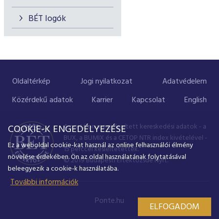
BÉT logók
Oldaltérkép
Jogi nyilatkozat
Adatvédelem
Közérdekű adatok
Karrier
Kapcsolat
English
A portálon megjelenített kereskedési adatok - a
COOKIE-K ENGEDÉLYEZÉSE
BUX, a BUMIX és a CETOP NTR index kivételével -
Ez a weboldal cookie-kat használ az online felhasználói élmény
15 perccel késleltetettek.
növelése érdekében. Ön az oldal használatának folytatásával
© 2019 Budapesti Értéktőzsde Nyrt.
beleegyezik a cookie-k használatába.
További információk
Ponte.hu
ELFOGADOM