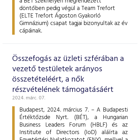
a BÉT székhelyén megrendezett
döntőben pedig végül a Team Trefort
(ELTE Trefort Ágoston Gyakorló
Gimnázium) csapat tagjai bizonyultak az év
cápáinak.
Összefogás az üzleti szférában a
vezető testületek arányos
összetételéért, a nők
részvételének támogatásáért
2024. márc. 07.
Budapest, 2024. március 7. – A Budapesti
Értéktőzsde Nyrt. (BÉT), a Hungarian
Business Leaders Forum (HBLF) és az
Institute of Directors (IoD) aláírta az