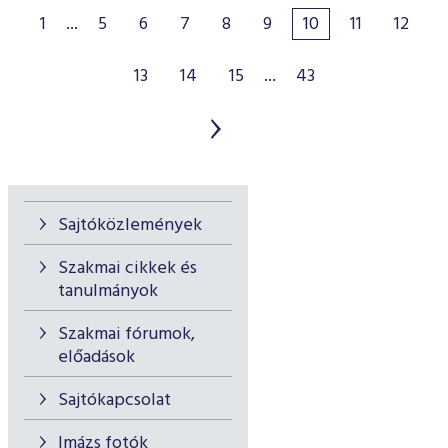
1
...
5
6
7
8
9
10
11
12
13
14
15
...
43
Sajtóközlemények
Szakmai cikkek és
tanulmányok
Szakmai fórumok,
előadások
Sajtókapcsolat
Imázs fotók