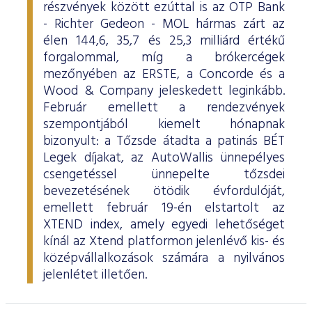
részvények között ezúttal is az OTP Bank
- Richter Gedeon - MOL hármas zárt az
élen 144,6, 35,7 és 25,3 milliárd értékű
forgalommal, míg a brókercégek
mezőnyében az ERSTE, a Concorde és a
Wood & Company jeleskedett leginkább.
Február emellett a rendezvények
szempontjából kiemelt hónapnak
bizonyult: a Tőzsde átadta a patinás BÉT
Legek díjakat, az AutoWallis ünnepélyes
csengetéssel ünnepelte tőzsdei
bevezetésének ötödik évfordulóját,
emellett február 19-én elstartolt az
XTEND index, amely egyedi lehetőséget
kínál az Xtend platformon jelenlévő kis- és
középvállalkozások számára a nyilvános
jelenlétet illetően.