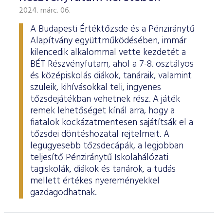
2024. márc. 06.
A Budapesti Értéktőzsde és a Pénziránytű
Alapítvány együttműködésében, immár
kilencedik alkalommal vette kezdetét a
BÉT Részvényfutam, ahol a 7-8. osztályos
és középiskolás diákok, tanáraik, valamint
szüleik, kihívásokkal teli, ingyenes
tőzsdejátékban vehetnek rész. A játék
remek lehetőséget kínál arra, hogy a
fiatalok kockázatmentesen sajátítsák el a
tőzsdei döntéshozatal rejtelmeit. A
legügyesebb tőzsdecápák, a legjobban
teljesítő Pénziránytű Iskolahálózati
tagiskolák, diákok és tanárok, a tudás
mellett értékes nyereményekkel
gazdagodhatnak.