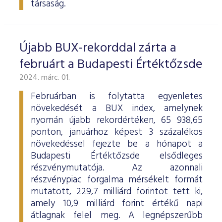
társaság.
Újabb BUX-rekorddal zárta a
februárt a Budapesti Értéktőzsde
2024. márc. 01.
Februárban is folytatta egyenletes
növekedését a BUX index, amelynek
nyomán újabb rekordértéken, 65 938,65
ponton, januárhoz képest 3 százalékos
növekedéssel fejezte be a hónapot a
Budapesti Értéktőzsde elsődleges
részvénymutatója. Az azonnali
részvénypiac forgalma mérsékelt formát
mutatott, 229,7 milliárd forintot tett ki,
amely 10,9 milliárd forint értékű napi
átlagnak felel meg. A legnépszerűbb