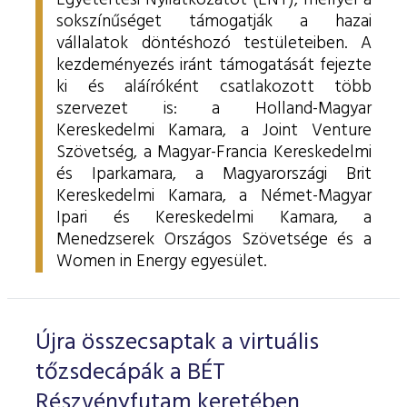
Egyetértési Nyilatkozatot (ENY), mellyel a
sokszínűséget támogatják a hazai
vállalatok döntéshozó testületeiben.
A
kezdeményezés iránt támogatását fejezte
ki és aláíróként csatlakozott több
szervezet is: a Holland-Magyar
Kereskedelmi Kamara, a Joint Venture
Szövetség, a Magyar-Francia Kereskedelmi
és Iparkamara, a
Magyarországi Brit
Kereskedelmi Kamara, a
Német-Magyar
Ipari és Kereskedelmi Kamara, a
Menedzserek Országos Szövetsége és a
Women in Energy egyesület.
Újra összecsaptak a virtuális
tőzsdecápák a BÉT
Részvényfutam keretében