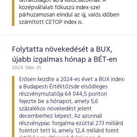
láthatóságot ad a kibocsátóknak. A
középvállalati fókuszú index-szel
párhuzamosan elindul az új, valós időben
számított CETOP index is.
Folytatta növekedését a BUX,
újabb izgalmas hónap a BÉT-en
2024. febr. 01.
Erősen kezdte a 2024-es évet a BUX index:
a Budapesti Értéktőzsde elsődleges
részvénymutatója 64 044,5 ponton
fejezte be a hónapot, amely 5,6
százalékos növekedést jelent
decemberhez képest. Az azonnali
részvénypiac forgalma ezúttal 273 milliárd
forintot tett ki, amely 12,4 milliárd forint