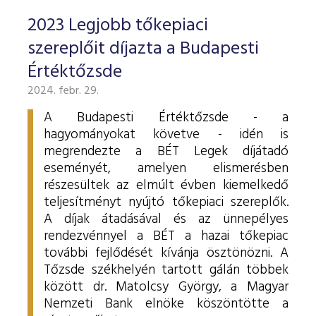
2023 Legjobb tőkepiaci
szereplőit díjazta a Budapesti
Értéktőzsde
2024. febr. 29.
A Budapesti Értéktőzsde - a
hagyományokat követve - idén is
megrendezte a BÉT Legek díjátadó
eseményét, amelyen elismerésben
részesültek az elmúlt évben kiemelkedő
teljesítményt nyújtó tőkepiaci szereplők.
A díjak átadásával és az ünnepélyes
rendezvénnyel a BÉT a hazai tőkepiac
további fejlődését kívánja ösztönözni. A
Tőzsde székhelyén tartott gálán többek
között dr. Matolcsy György, a Magyar
Nemzeti Bank elnöke köszöntötte a