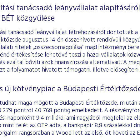
ítási tanácsadó leányvállalat alapításáról
 BÉT közgyűlése
ási tanácsadó leányvállalat létrehozásáról döntöttek a
ktőzsde augusztus 14-én összehívott rendkívüli közgyű
llalati hitelek „összecsomagolása” majd intézményi bef
nő értékesítése lehetővé teszi a hazai vállalatok közv
s ezáltal bővíti azok finanszírozási alternatíváit. A me
ezt a folyamatot hivatott támogatni, illetve elősegíteni.
s új kötvénypiac a Budapesti Értéktőzsd
tudhat maga mögött a Budapesti Értéktőzsde, miután a
0 279 pontról 40 768 pontig emelkedett. A részvényforg
ési naponként 9,4 milliárd, ami nagyjából megfelel az el
mint felét az OTP adta, a bankpapír 8,8 százalékkal dr
rgalmi rangsorában a Wood lett az első, őt követi az E