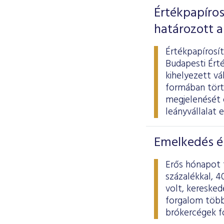
Értékpapíros
határozott a
Értékpapírosít
Budapesti Érté
kihelyezett vá
formában törté
megjelenését é
leányvállalat 
Emelkedés é
Erős hónapot 
százalékkal, 4
volt, keresked
forgalom több 
brókercégek fo