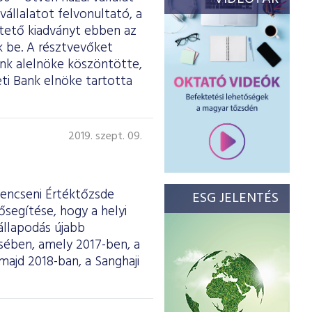
vállalatot felvonultató, a
ltető kiadványt ebben az
 be. A résztvevőket
ank alelnöke köszöntötte,
ti Bank elnöke tartotta
2019. szept. 09.
Sencseni Értéktőzsde
ESG JELENTÉS
ősegítése, hogy a helyi
állapodás újabb
ésében, amely 2017-ben, a
majd 2018-ban, a Sanghaji