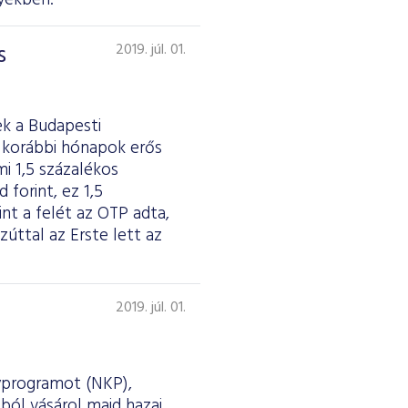
nyekben.
s
2019. júl. 01.
k a Budapesti
 korábbi hónapok erős
i 1,5 százalékos
 forint, ez 1,5
t a felét az OTP adta,
zúttal az Erste lett az
2019. júl. 01.
nyprogramot (NKP),
sból vásárol majd hazai