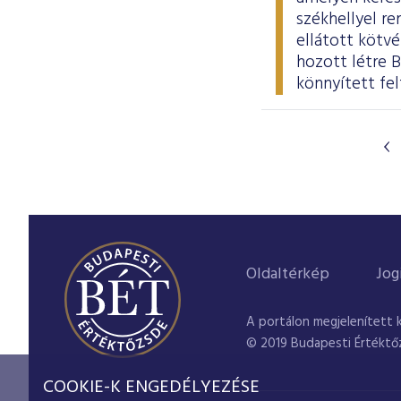
székhellyel re
ellátott kötvé
hozott létre 
könnyített fel
Oldaltérkép
Jog
A portálon megjelenített 
© 2019 Budapesti Értéktő
COOKIE-K ENGEDÉLYEZÉSE