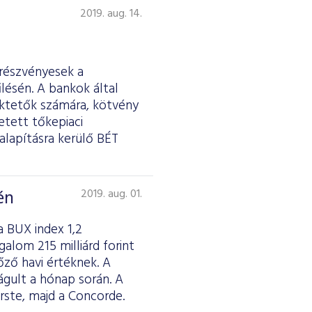
2019. aug. 14.
 részvényesek a
lésén. A bankok által
ektetők számára, kötvény
etett tőkepiaci
galapításra kerülő BÉT
én
2019. aug. 01.
 BUX index 1,2
alom 215 milliárd forint
őző havi értéknek. A
ágult a hónap során. A
rste, majd a Concorde.