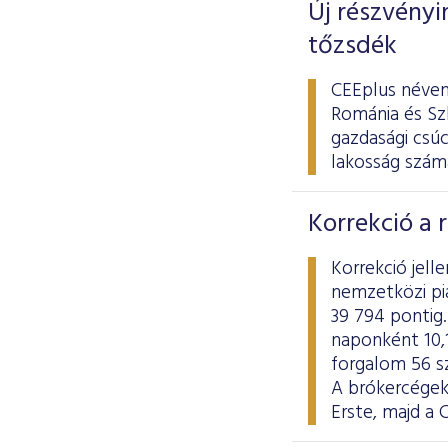
Új részvényi
tőzsdék
CEEplus néven
Románia és Szl
gazdasági csú
lakosság számá
Korrekció a 
Korrekció jel
nemzetközi pi
39 794 pontig.
naponként 10,1
forgalom 56 sz
A brókercégek
Erste, majd a 