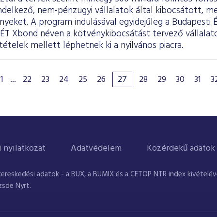
ndelkező, nem-pénzügyi vállalatok által kibocsátott, m
nyeket. A program indulásával egyidejűleg a Budapesti 
BÉT Xbond néven a kötvénykibocsátást tervező vállala
tételek mellett léphetnek ki a nyilvános piacra.
1
...
22
23
24
25
26
27
28
29
30
31
3
i nyilatkozat
Adatvédelem
Közérdekű adatok
kereskedési adatok - a BUX, a BUMIX és a CETOP NTR index kivételével
zsde Nyrt.