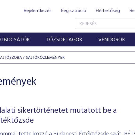
Bejelentkezés
Regisztráció
Elérhetőség
Be
KIBOCSÁTÓK
TŐZSDETAGOK
VENDOROK
SAJTÓSZOBA
SAJTÓKÖZLEMÉNYEK
lemények
lalati sikertörténetet mutatott be a
rtéktőzsde
ommal tette közzé a Budapesti Értéktőzsde saját, BÉT5