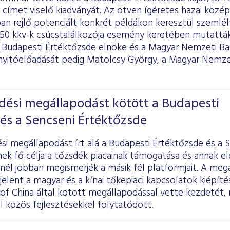
 címet viselő kiadványát. Az ötven ígéretes hazai közép
ban rejlő potenciált konkrét példákon keresztül szemlé
T50 kkv-k csúcstalálkozója esemény keretében mutatták
 a Budapesti Értéktőzsde elnöke és a Magyar Nemzeti B
nyitóelőadását pedig Matolcsy György, a Magyar Nemze
ési megállapodást kötött a Budapesti
és a Sencseni Értéktőzsde
i megállapodást írt alá a Budapesti Értéktőzsde és a 
ek fő célja a tőzsdék piacainak támogatása és annak el
nél jobban megismerjék a másik fél platformjait. A meg
elent a magyar és a kínai tőkepiaci kapcsolatok kiépít
of China által kötött megállapodással vette kezdetét, 
 közös fejlesztésekkel folytatódott.