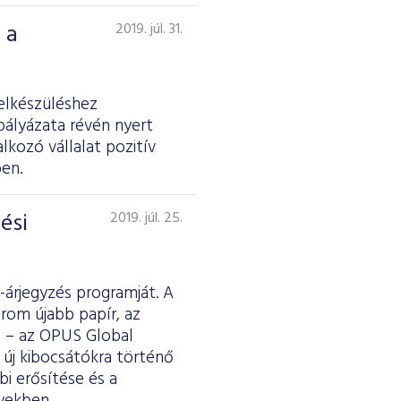
 a
2019. júl. 31.
elkészüléshez
pályázata révén nyert
kozó vállalat pozitív
en.
ési
2019. júl. 25.
-árjegyzés programját. A
rom újabb papír, az
e – az OPUS Global
s új kibocsátókra történő
bi erősítése és a