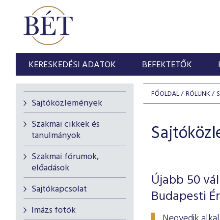
KERESKEDÉSI ADATOK
BEFEKTETŐK
FŐOLDAL
RÓLUNK
Sajtóközlemények
Szakmai cikkek és
Sajtóköz
tanulmányok
Szakmai fórumok,
előadások
Újabb 50 vál
Sajtókapcsolat
Budapesti É
Imázs fotók
Negyedik alkal