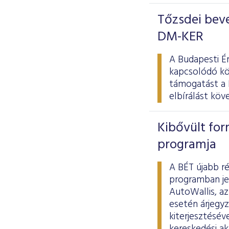
Tőzsdei beve
DM-KER
A Budapesti É
kapcsolódó kö
támogatást a 
elbírálást kö
Kibővült for
programja
A BÉT újabb r
programban je
AutoWallis, a
esetén árjegyz
kiterjesztésév