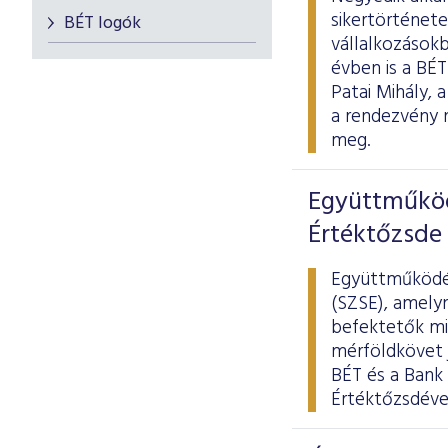
sikertörténete
BÉT logók
vállalkozások
évben is a BÉ
Patai Mihály,
a rendezvény 
meg.
Együttműköd
Értéktőzsde 
Együttműködés
(SZSE), amelyn
befektetők mi
mérföldkövet j
BÉT és a Bank 
Értéktőzsdével