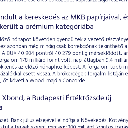
tivitás növelése a kis-és közepes kapitalizációjú részvé
indult a kereskedés az MKB papírjaival, é
ekerült a prémium kategóriába
előző hónapot követően gyengültek a vezető részvénye
 ez azonban még mindig csak korrekciónak tekinthető a
n. A BUX 40 904 pontról 40 279 pontig mérséklődött, am
orgalom 178 milliárd forint volt, napi átlagban 9,4 milliárd
ökkenés az előző hónaphoz képest. A forgalom több min
ázalékkal esett vissza. A brókercégek forgalmi listáján e
, őt követi a Wood, majd a Concorde.
T Xbond, a Budapesti Értéktőzsde új
a
ti Bank július elsejével elindítja a Növekedési Kötvé
tül a tervek szerint mintegy 300 milliárd forintos forrá