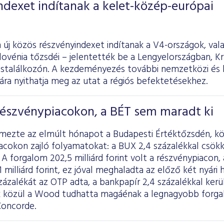
ndexet indítanak a kelet-közép-európai
 új közös részvényindexet indítanak a V4-országok, val
ovénia tőzsdéi – jelentették be a Lengyelországban, Kr
cstalálkozón. A kezdeményezés további nemzetközi és 
ra nyithatja meg az utat a régiós befektetésekhez.
részvénypiacokon, a BÉT sem maradt ki
lemezte az elmúlt hónapot a Budapesti Értéktőzsdén, k
acokon zajló folyamatokat: a BUX 2,4 százalékkal csök
 A forgalom 202,5 milliárd forint volt a részvénypiacon,
 milliárd forint, ez jóval meghaladta az előző két nyári 
ázalékát az OTP adta, a bankpapír 2,4 százalékkal került 
 közül a Wood tudhatta magáénak a legnagyobb forgal
Concorde.