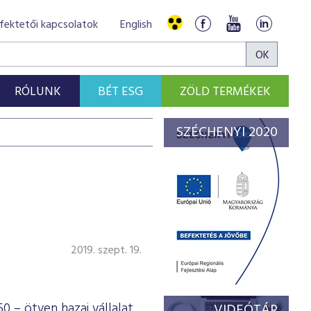
fektetői kapcsolatok
English
RÓLUNK
BÉT ESG
ZÖLD TERMÉKEK
SZÉCHENYI 2020
2019. szept. 19.
0 – ötven hazai vállalat
VIDEÓTÁR