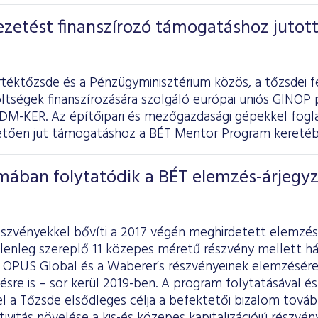
zetést finanszírozó támogatáshoz jutott
rtéktőzsde és a Pénzügyminisztérium közös, a tőzsdei f
ltségek finanszírozására szolgáló európai uniós GINOP 
DM-KER. Az építőipari és mezőgazdasági gépekkel foglal
vetően jut támogatáshoz a BÉT Mentor Program keretéb
mában folytatódik a BÉT elemzés-árjegyz
észvényekkel bővíti a 2017 végén meghirdetett elemzés
lenleg szereplő 11 közepes méretű részvény mellett há
z OPUS Global és a Waberer’s részvényeinek elemzésér
ésre is – sor kerül 2019-ben. A program folytatásával é
el a Tőzsde elsődleges célja a befektetői bizalom továb