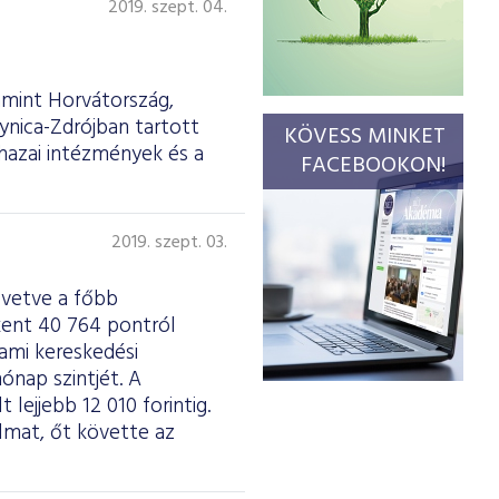
2019. szept. 04.
amint Horvátország,
ynica-Zdrójban tartott
KÖVESS MINKET
hazai intézmények és a
FACEBOOKON!
2019. szept. 03.
övetve a főbb
kent 40 764 pontról
 ami kereskedési
hónap szintjét. A
lejjebb 12 010 forintig.
mat, őt követte az