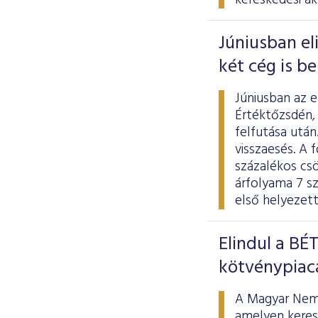
kereskedési ak
Júniusban el
két cég is b
Júniusban az 
Értéktőzsdén,
felfutása utá
visszaesés. A f
százalékos cs
árfolyama 7 sz
első helyezett
Elindul a BÉ
kötvénypiac
A Magyar Nemze
amelyen keresz