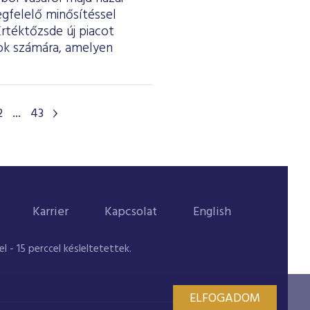
egfelelő minősítéssel
Értéktőzsde új piacot
tok számára, amelyen
2
...
43
Karrier
Kapcsolat
English
 - 15 perccel késleltetettek.
ELFOGADOM