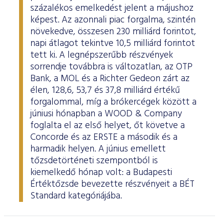
százalékos emelkedést jelent a májushoz
képest. Az azonnali piac forgalma, szintén
növekedve, összesen 230 milliárd forintot,
napi átlagot tekintve 10,5 milliárd forintot
tett ki. A legnépszerűbb részvények
sorrendje továbbra is változatlan, az OTP
Bank, a MOL és a Richter Gedeon zárt az
élen, 128,6, 53,7 és 37,8 milliárd értékű
forgalommal, míg a brókercégek között a
júniusi hónapban a WOOD & Company
foglalta el az első helyet, őt követve a
Concorde és az ERSTE a második és a
harmadik helyen. A június emellett
tőzsdetörténeti szempontból is
kiemelkedő hónap volt: a Budapesti
Értéktőzsde bevezette részvényeit a BÉT
Standard kategóriájába.