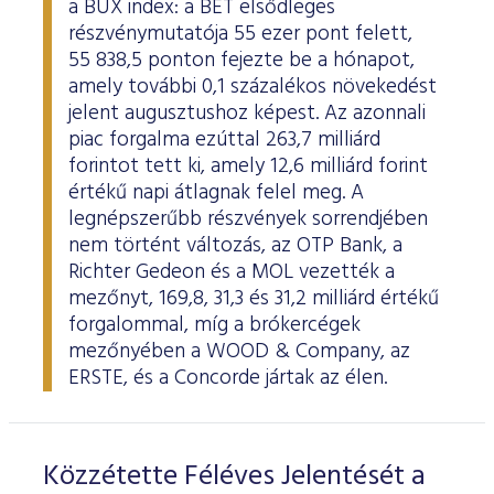
a BUX index: a BÉT elsődleges
ESG Útmutató
részvénymutatója 55 ezer pont felett,
55 838,5 ponton fejezte be a hónapot,
amely további 0,1 százalékos növekedést
jelent augusztushoz képest. Az azonnali
piac forgalma ezúttal 263,7 milliárd
forintot tett ki, amely 12,6 milliárd forint
értékű napi átlagnak felel meg. A
legnépszerűbb részvények sorrendjében
nem történt változás, az OTP Bank, a
Richter Gedeon és a MOL vezették a
mezőnyt, 169,8, 31,3 és 31,2 milliárd értékű
forgalommal, míg a brókercégek
mezőnyében a WOOD & Company, az
ERSTE, és a Concorde jártak az élen.
Közzétette Féléves Jelentését a