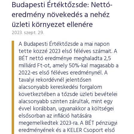
Budapesti Értéktőzsde: Nettó-
eredmény növekedés a nehéz
üzleti környezet ellenére
2023. szept. 29.
A Budapesti Értéktőzsde a mai napon
tette közzé 2023 első féléves számait. A
BÉT nettó eredménye meghaladta 2,5
milliárd Ft-ot, amely 50%-kal magasabb a
2022-es első féléves eredménynél. A
tavalyi rekordévnél jelentősen
alacsonyabb kereskedési forgalom
következtében a tőzsde üzleti bevételei
alacsonyabb szinten zárultak, mint egy
évvel korábban, ugyanakkor a költségei
elsősorban az infláció hatására
megemelkedtek 2023-ra. A BÉT pénzügyi
eredményének és a KELER Csoport első