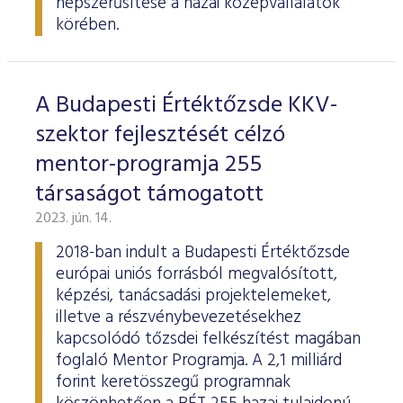
népszerűsítése a hazai középvállalatok
körében.
A Budapesti Értéktőzsde KKV-
szektor fejlesztését célzó
mentor-programja 255
társaságot támogatott
2023. jún. 14.
2018-ban indult a Budapesti Értéktőzsde
európai uniós forrásból megvalósított,
képzési, tanácsadási projektelemeket,
illetve a részvénybevezetésekhez
kapcsolódó tőzsdei felkészítést magában
foglaló Mentor Programja. A 2,1 milliárd
forint keretösszegű programnak