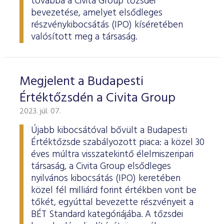
továbbá a Civita Group tőzsdei
bevezetése, amelyet elsődleges
részvénykibocsátás (IPO) kíséretében
valósított meg a társaság.
Megjelent a Budapesti
Értéktőzsdén a Civita Group
2023. júl. 07.
Újabb kibocsátóval bővült a Budapesti
Értéktőzsde szabályozott piaca: a közel 30
éves múltra visszatekintő élelmiszeripari
társaság, a Civita Group elsődleges
nyilvános kibocsátás (IPO) keretében
közel fél milliárd forint értékben vont be
tőkét, egyúttal bevezette részvényeit a
BÉT Standard kategóriájába. A tőzsdei