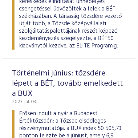
kereskedés elindítását ünnepélyes
csengetéssel üdvözölték a felek a BÉT
székházában. A társaság tőzsdére vezető
útját több, a Tőzsde középvállalati
szolgáltatáspalettájának részét képező
kezdeményezés szegélyezte, a BÉT50
kiadványtól kezdve, az ELITE Programig.
Történelmi június: tőzsdére
lépett a BÉT, tovább emelkedett
a BUX
2023. júl. 03.
Erősen indult a nyár a Budapesti
Értéktőzsdén: a Tőzsde elsődleges
részvénymutatója, a BUX index 50 505,73
ponton fejezte be a júniust, amely 6,9