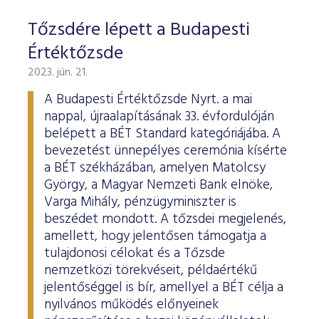
Tőzsdére lépett a Budapesti
Értéktőzsde
2023. jún. 21.
A Budapesti Értéktőzsde Nyrt. a mai
nappal, újraalapításának 33. évfordulóján
belépett a BÉT Standard kategóriájába. A
bevezetést ünnepélyes ceremónia kísérte
a BÉT székházában, amelyen Matolcsy
György, a Magyar Nemzeti Bank elnöke,
Varga Mihály, pénzügyminiszter is
beszédet mondott. A tőzsdei megjelenés,
amellett, hogy jelentősen támogatja a
tulajdonosi célokat és a Tőzsde
nemzetközi törekvéseit, példaértékű
jelentőséggel is bír, amellyel a BÉT célja a
nyilvános működés előnyeinek