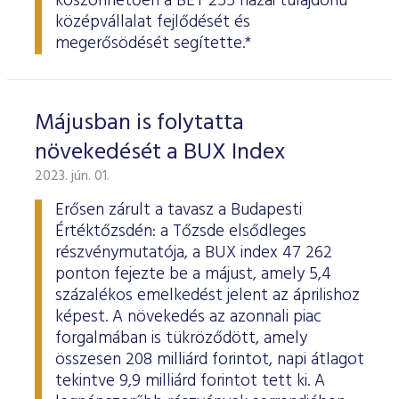
köszönhetően a BÉT 255 hazai tulajdonú
középvállalat fejlődését és
megerősödését segítette.*
Májusban is folytatta
növekedését a BUX Index
2023. jún. 01.
Erősen zárult a tavasz a Budapesti
Értéktőzsdén: a Tőzsde elsődleges
részvénymutatója, a BUX index 47 262
ponton fejezte be a májust, amely 5,4
százalékos emelkedést jelent az áprilishoz
képest. A növekedés az azonnali piac
forgalmában is tükröződött, amely
összesen 208 milliárd forintot, napi átlagot
tekintve 9,9 milliárd forintot tett ki. A