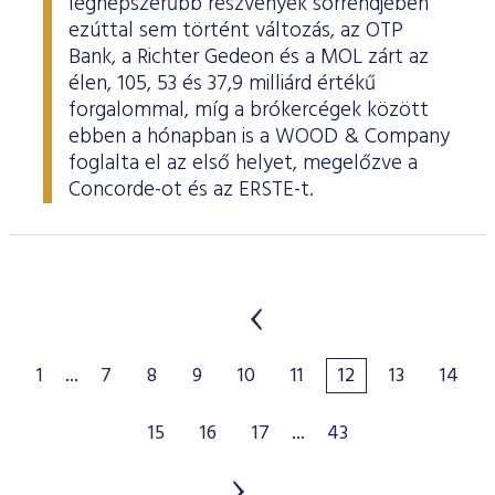
legnépszerűbb részvények sorrendjében
ezúttal sem történt változás, az OTP
Bank, a Richter Gedeon és a MOL zárt az
élen, 105, 53 és 37,9 milliárd értékű
forgalommal, míg a brókercégek között
ebben a hónapban is a WOOD & Company
foglalta el az első helyet, megelőzve a
Concorde-ot és az ERSTE-t.
1
...
7
8
9
10
11
12
13
14
15
16
17
...
43