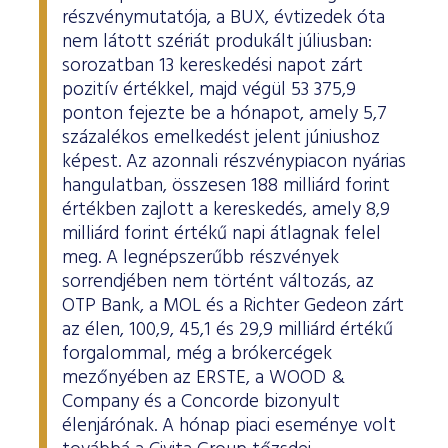
részvénymutatója, a BUX, évtizedek óta
nem látott szériát produkált júliusban:
sorozatban 13 kereskedési napot zárt
pozitív értékkel, majd végül 53 375,9
ponton fejezte be a hónapot, amely 5,7
százalékos emelkedést jelent júniushoz
képest. Az azonnali részvénypiacon nyárias
hangulatban, összesen 188 milliárd forint
értékben zajlott a kereskedés, amely 8,9
milliárd forint értékű napi átlagnak felel
meg. A legnépszerűbb részvények
sorrendjében nem történt változás, az
OTP Bank, a MOL és a Richter Gedeon zárt
az élen, 100,9, 45,1 és 29,9 milliárd értékű
forgalommal, még a brókercégek
mezőnyében az ERSTE, a WOOD &
Company és a Concorde bizonyult
élenjárónak. A hónap piaci eseménye volt