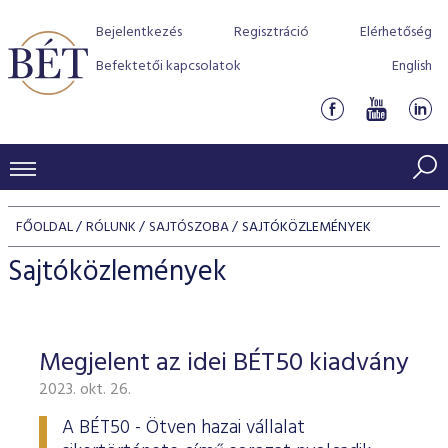
Bejelentkezés
Regisztráció
Elérhetőség
Befektetői kapcsolatok
English
KERESKEDÉSI ADATOK
FŐOLDAL
RÓLUNK
SAJTÓSZOBA
SAJTÓKÖZLEMÉNYEK
INDEXEK
BEFEKTETŐK
Sajtóközlemények
Részvényindexek
Piaci forgalom
Termékcsoportok
KIBOCSÁTÓK
Kötvényindexek
Kedvenc instrumentumok
Szabályozás
Indexek
Részvény és vállalati kötvény tőzsdei bevezetését támoga
Megjelent az idei BÉT50 kiadvány
TŐZSDETAGOK
Jelzáloglevél indexek
program
Azonnali Piac
Alkalmazott díjstruktúra
BÉT szabályzatok
Részvény szekció
2023. okt. 26.
Tőzsdetagok, üzletkötők
VENDOROK
Vállalati kötvény indexek
Származékos piac
BÉT Xtend - Részvénypiac egyszerűen
Részvények
Elszámolás
Befektetővédelem
Hitelpapír szekció
A BÉT50 - Ötven hazai vállalat
Útmutató a taggá váláshoz