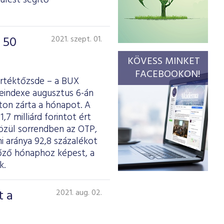
ülést segítő
 50
2021. szept. 01.
KÖVESS MINKET
FACEBOOKON!
Értéktőzsde – a BUX
deindexe augusztus 6-án
nton zárta a hónapot. A
7 milliárd forintot ért
 közül sorrendben az OTP,
mi aránya 92,8 százalékot
lőző hónaphoz képest, a
k.
t a
2021. aug. 02.