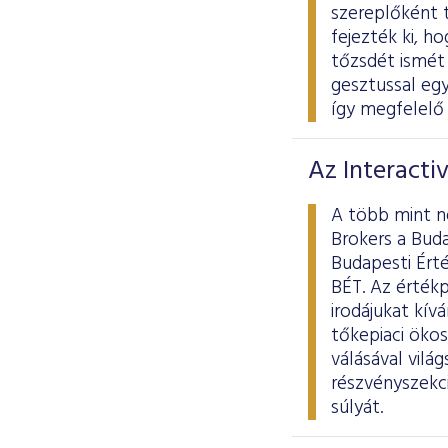
szereplőként 
fejezték ki, h
tőzsdét ismét 
gesztussal egy
így megfelelő 
Az Interacti
A több mint ne
Brokers a Buda
Budapesti Érté
BÉT. Az értékp
irodájukat kív
tőkepiaci öko
válásával vilá
részvényszekci
súlyát.