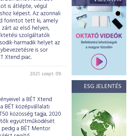
t is átlépte, végül
shoz képest. Az azonnali
 forintot tett ki, amely
 zárt az első helyen,
ktetési szolgáltatók
sodik-harmadik helyet az
ybevezetésre is sor
T Xtend piac.
2021. szept. 09.
ESG JELENTÉS
ényeivel a BÉT Xtend
a BÉT középvállalati
BÉT50 közösség
tagja
, 2020
ktetők együttműködését
 pedig a BÉT Mentor