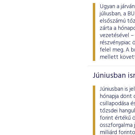
Ugyan a járván
júliusban, a 
elsőszámú tőz
zárta a hónapo
vezetésével – 
részvénypiac ö
felel meg. A b
mellett követ
Júniusban is
Júniusban is j
hónapja dönt 
csillapodása é
tőzsdei hangul
forint értékű 
összforgalma j
milliárd forin