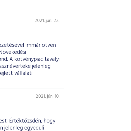
2021. jún. 22.
vezetésével immár ötven
 Növekedési
d. A kötvénypiac tavalyi
sznévértéke jelenleg
jlett vállalati
2021. jún. 10.
esti Értéktőzsdén, hogy
n jelenleg egyedüli