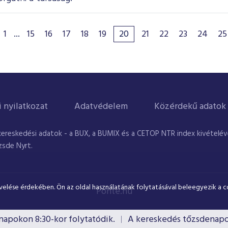
1
...
15
16
17
18
19
20
21
22
23
24
25
i nyilatkozat
Adatvédelem
Közérdekű adatok
kereskedési adatok - a BUX, a BUMIX és a CETOP NTR index kivételével
zsde Nyrt.
velése érdekében. Ön az oldal használatának folytatásával beleegyezik a c
Ponte.hu
okon 8:30-kor folytatódik.
A kereskedés tőzsdenapokon