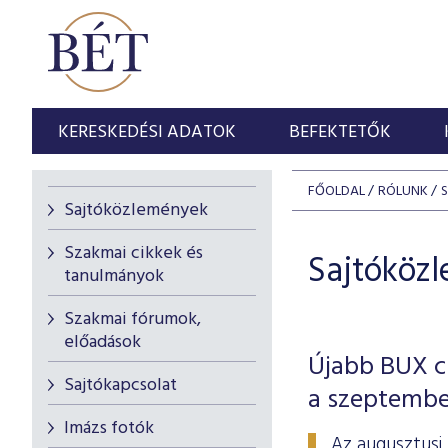
KERESKEDÉSI ADATOK
BEFEKTETŐK
FŐOLDAL
RÓLUNK
Sajtóközlemények
Szakmai cikkek és
Sajtóköz
tanulmányok
Szakmai fórumok,
előadások
Újabb BUX cs
Sajtókapcsolat
a szeptembe
Imázs fotók
Az augusztusi