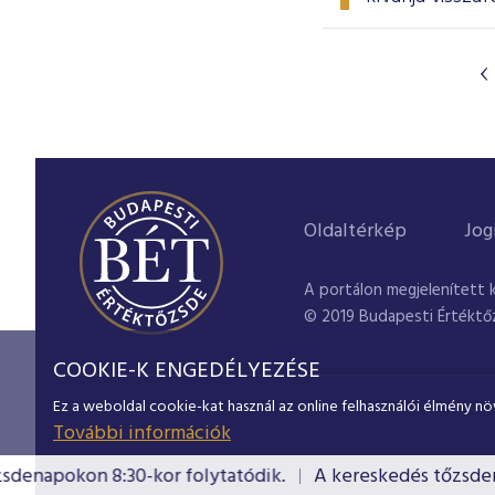
Oldaltérkép
Jog
A portálon megjelenített 
© 2019 Budapesti Értéktő
COOKIE-K ENGEDÉLYEZÉSE
Ez a weboldal cookie-kat használ az online felhasználói élmény nö
További információk
enapokon 8:30-kor folytatódik.
A kereskedés tőzsdenap