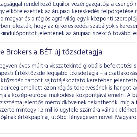
tagsággal rendelkező Equilor vezérigazgatója a csengő 
ogy elkötelezettek az árupiaci kereskedés felpörgetése m
a magyar és a régiós agrárvilág egyik központi szereplőj
ben jelezték, hogy az új kereskedési szabályok sikerese
kiindulópontot jelentenek az árupiaci szekció további e
ve Brokers a BÉT új tőzsdetagja
gyven éves múltra visszatekintő globális befektetési sz
pesti Értéktőzsde legújabb tőzsdetagja – a csatlakozá
ktőzsdén tartott sajtótájékoztató keretében jelentett
apírcég emellett azon régiós törekvésének is hangot a
ánja a közép-európai működése központjává emelni. A be
szisztéma jelentős mérföldköveinek tekinthetők: míg a
gszerte mintegy 1,3 millió ügyfele számára válnak elérhe
ójának értékpapírjai, utóbbi lényegesen növeli Magyaror