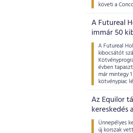
követi a Conco
A Futureal 
immár 50 ki
A Futureal Ho
kibocsátót sz
Kötvényprogra
évben tapaszt
már mintegy 1 0
kötvénypiac lé
Az Equilor t
kereskedés 
Ünnepélyes ke
új korszak vet