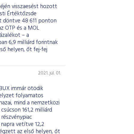
déjén visszaesést hozott
sti Értéktőzsde
t döntve 48 611 ponton
 az OTP és a MOL
ázalékot – a
an 6,9 milliárd forintnak
ő helyen, őt fej-fej
2021. júl. 01.
a BUX immár ötödik
helyzet folyamatos
 hazai, mind a nemzetközi
csúcson 161,2 milliárd
A részvénypiac
 napra vetítve 12,2
égzett az első helyen, őt