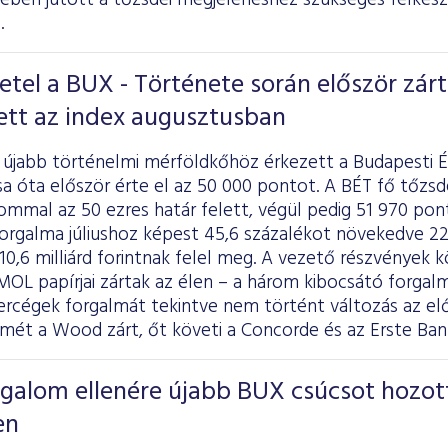
tében
jutott
a tőzsdei megjelenéshez szükséges felkész
.
el a BUX - Története során először zárt
ett az index augusztusban
újabb történelmi mérföldkőhöz érkezett a Budapesti 
sa óta először érte el az 50 000 pontot. A BÉT fő tőzs
lommal az 50 ezres határ felett, végül pedig 51 970 po
orgalma júliushoz képest 45,6 százalékot növekedve 221,
 10,6 milliárd forintnak felel meg. A vezető részvények
 MOL papírjai zártak az élen – a három kibocsátó forgal
ókercégek forgalmát tekintve nem történt változás az e
smét a Wood zárt, őt követi a Concorde és az Erste Ban
rgalom ellenére újabb BUX csúcsot hozot
en