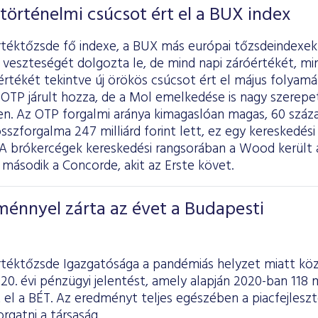
történelmi csúcsot ért el a BUX index
rtéktőzsde fő indexe, a BUX más európai tőzsdeindex
ti veszteségét dolgozta le, de mind napi záróértékét, m
rtékét tekintve új örökös csúcsot ért el május folyam
OTP járult hozza, de a Mol emelkedése is nagy szerepet
. Az OTP forgalmi aránya kimagaslóan magas, 60 százal
sszforgalma 247 milliárd forint lett, ez egy kereskedési
t. A brókercégek kereskedési rangsorában a Wood került 
 második a Concorde, akit az Erste követ.
ménnyel zárta az évet a Budapesti
rtéktőzsde Igazgatósága a pandémiás helyzet miatt köz
20. évi pénzügyi jelentést, amely alapján 2020-ban 118 m
 el a BÉT. Az eredményt teljes egészében a piacfejlesz
orgatni a társaság.