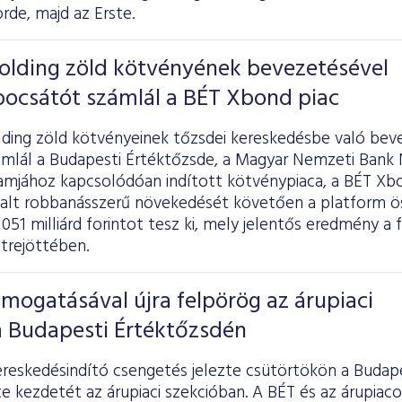
rde, majd az Erste.
Holding zöld kötvényének bevezetésével
bocsátót számlál a BÉT Xbond piac
lding zöld kötvényeinek tőzsdei kereskedésbe való be
ámlál a Budapesti Értéktőzsde, a Magyar Nemzeti Bank
mjához kapcsolódóan indított kötvénypiaca, a BÉT Xbon
alt robbanásszerű növekedését követően a platform ös
51 milliárd forintot tesz ki, mely jelentős eredmény a fe
trejöttében.
ámogatásával újra felpörög az árupiaci
a Budapesti Értéktőzsdén
reskedésindító csengetés jelezte csütörtökön a Budap
te kezdetét az árupiaci szekcióban. A BÉT és az árupiaco