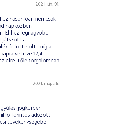
2021. jún. 01.
ekhez hasonlóan nemcsak
ind napközbeni
án. Ehhez legnagyobb
 játszott a
ék fölötti volt, míg a
 napra vetítve 12,4
az élre, tőle forgalomban
2021. máj. 26.
gyűlési jogkörben
illió forintos adózott
tési tevékenységébe