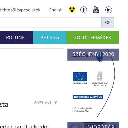
fektetői kapcsolatok
English
RÓLUNK
BÉT ESG
ZÖLD TERMÉKEK
SZÉCHENYI 2020
zta
2021. okt. 01.
erben ismét rekordot
VIDEÓTÁR