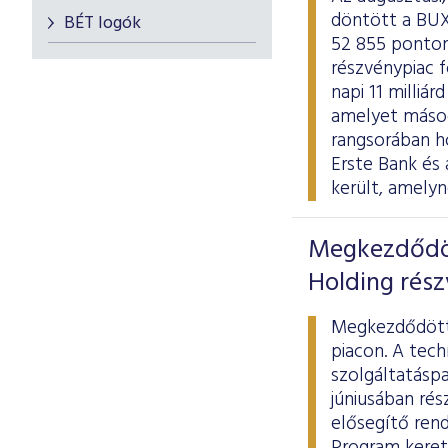
döntött a BUX
BÉT logók
52 855 ponton
részvénypiac f
napi 11 milliá
amelyet másod
rangsorában h
Erste Bank és
került, amely
Megkezdődöt
Holding rész
Megkezdődött 
piacon. A tech
szolgáltatásp
júniusában
rés
elősegítő ren