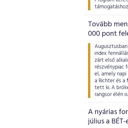
Program kere
támogatáshoz
Tovább menet
000 pont fel
Augusztusban 
index fennállá
zárt első alka
részvénypiac f
el, amely napi
a Richter és a
tett ki. A br
rangsor élén i
A nyárias fo
július a BÉT-