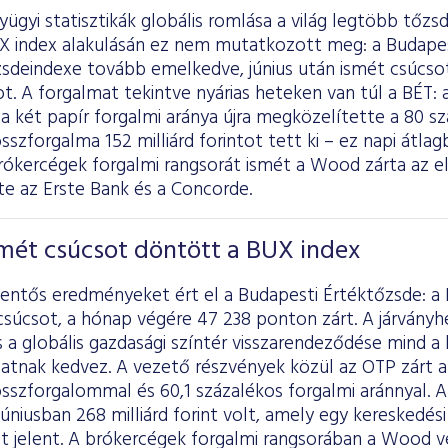
yügyi statisztikák globális romlása a világ legtöbb tőzs
BUX index alakulásán ez nem mutatkozott meg: a Budape
sdeindexe tovább emelkedve, június után ismét csúcso
t. A forgalmat tekintve nyárias heteken van túl a BÉT:
a két papír forgalmi aránya újra megközelítette a 80 sz
sszforgalma 152 milliárd forintot tett ki – ez napi átlagb
rókercégek forgalmi rangsorát ismét a Wood zárta az els
te az Erste Bank és a Concorde.
mét csúcsot döntött a BUX index
elentős eredményeket ért el a Budapesti Értéktőzsde: 
csúcsot, a hónap végére 47 238 ponton zárt. A járvány
s a globális gazdasági színtér visszarendeződése mind a
atnak kedvez. A vezető részvények közül az OTP zárt a 
összforgalommal és 60,1 százalékos forgalmi aránnyal. 
úniusban 268 milliárd forint volt, amely egy kereskedési
tot jelent. A brókercégek forgalmi rangsorában a Wood v