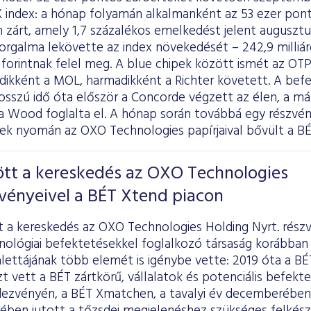
 index: a hónap folyamán alkalmanként az 53 ezer ponto
 zárt, amely 1,7 százalékos emelkedést jelent augusztu
orgalma lekövette az index növekedését – 242,9 milliárd
rd forintnak felel meg. A blue chipek között ismét az OTP
ikként a MOL, harmadikként a Richter követett. A befe
osszú idő óta először a Concorde végzett az élen, a má
 a Wood foglalta el. A hónap során továbbá egy részvén
nek nyomán az OXO Technologies papírjaival bővült a BÉ
t a kereskedés az OXO Technologies
vényeivel a BÉT Xtend piacon
a kereskedés az OXO Technologies Holding Nyrt. részv
nológiai befektetésekkel foglalkozó társaság korábban 
alettájának több elemét is igénybe vette: 2019 óta a 
zt vett
a BÉT zártkörű, vállalatok és potenciális befe
dezvényén, a BÉT Xmatchen, a tavalyi év decemberében