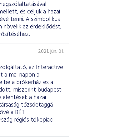
megszólaltatásával
ellett, és céljuk a hazai
évé tenni. A szimbolikus
n növelik az érdeklődést,
rősítéséhez.
2021. jún. 01.
olgáltató, az Interactive
st a mai napon a
e be a brókerház és a
dott, miszerint budapesti
jelentések a hazai
 társaság tőzsdetaggá
tővé a BÉT
szág régiós tőkepiaci