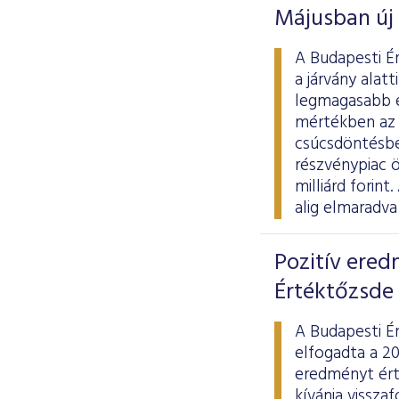
Májusban új 
A Budapesti É
a járvány alat
legmagasabb é
mértékben az 
csúcsdöntésben
részvénypiac ö
milliárd forin
alig elmaradva
Pozitív ered
Értéktőzsde
A Budapesti É
elfogadta a 20
eredményt ért
kívánja visszaf