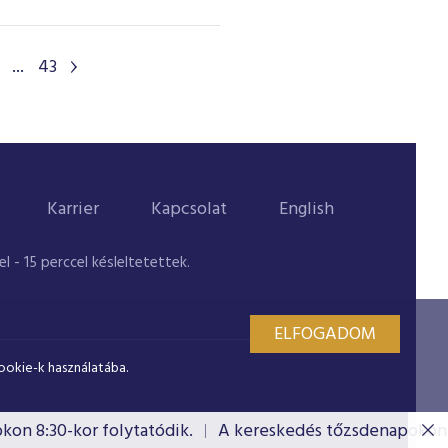
...
43
Karrier
Kapcsolat
English
 - 15 perccel késleltetettek.
ELFOGADOM
ookie-k használatába.
 8:30-kor folytatódik.
A kereskedés tőzsdenapokon 8:3