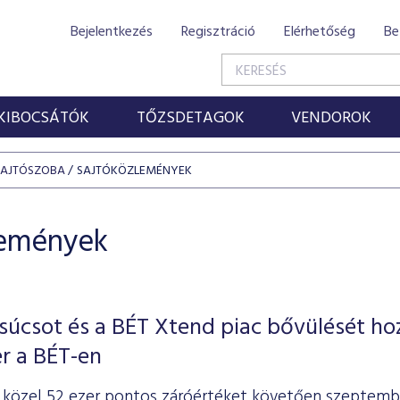
Bejelentkezés
Regisztráció
Elérhetőség
Be
KIBOCSÁTÓK
TŐZSDETAGOK
VENDOROK
SAJTÓSZOBA
SAJTÓKÖZLEMÉNYEK
lemények
úcsot és a BÉT Xtend piac bővülését ho
r a BÉT-en
, közel 52 ezer pontos záróértéket követően szeptemb