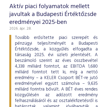
Aktív piaci folyamatok mellett
javultak a Budapesti Értéktőzsde
eredményei 2025-ben
2026. ápr. 28.
Tovább erősítette piaci szerepét és
pénzügyi teljesítményét a Budapesti
Értéktőzsde, a közgyűlés elfogadta a
társaság 2025. évi üzleti jelentését. A
beszámoló szerint az éves összbevétel
4,338 milliárd forintot, az EBITDA 1,680
milliárd forintot tett ki, míg a nettó
eredmény – a KELER Csoport BÉT-re jutó
eredményével együtt számolva – 9,635
milliárd forintra bővült. A BÉT éves rendes
közgyűlésén az adózott eredmény
felhasználásáról és az osztalékfizetésről is
határoztak, valamint jóváhagyták a