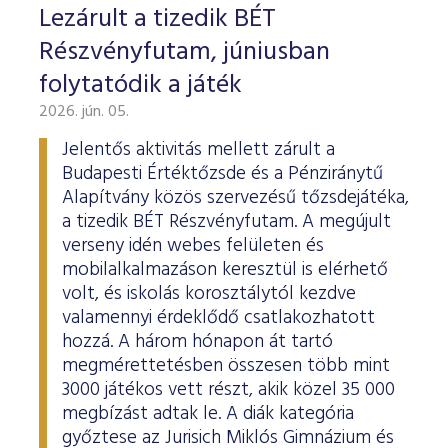
Lezárult a tizedik BÉT
Részvényfutam, júniusban
folytatódik a játék
2026. jún. 05.
Jelentős aktivitás mellett zárult a
Budapesti Értéktőzsde és a Pénziránytű
Alapítvány közös szervezésű tőzsdejátéka,
a tizedik BÉT Részvényfutam. A megújult
verseny idén webes felületen és
mobilalkalmazáson keresztül is elérhető
volt, és iskolás korosztálytól kezdve
valamennyi érdeklődő csatlakozhatott
hozzá. A három hónapon át tartó
megmérettetésben összesen több mint
3000 játékos vett részt, akik közel 35 000
megbízást adtak le. A diák kategória
győztese az Jurisich Miklós Gimnázium és