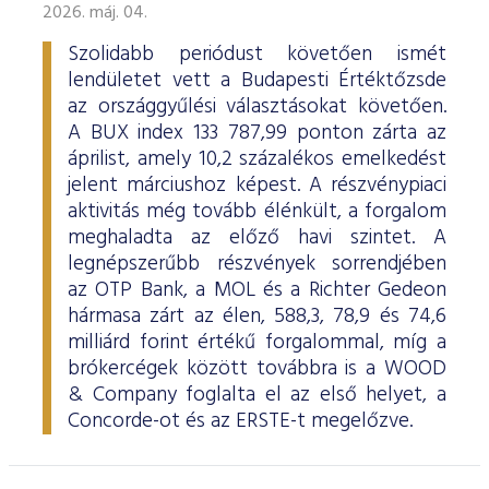
2026. máj. 04.
Szolidabb periódust követően ismét
lendületet vett a Budapesti Értéktőzsde
az országgyűlési választásokat követően.
A BUX index 133 787,99 ponton zárta az
áprilist, amely 10,2 százalékos emelkedést
jelent márciushoz képest. A részvénypiaci
aktivitás még tovább élénkült, a forgalom
meghaladta az előző havi szintet. A
legnépszerűbb részvények sorrendjében
az OTP Bank, a MOL és a Richter Gedeon
hármasa zárt az élen, 588,3, 78,9 és 74,6
milliárd forint értékű forgalommal, míg a
brókercégek között továbbra is a WOOD
& Company foglalta el az első helyet, a
Concorde-ot és az ERSTE-t megelőzve.