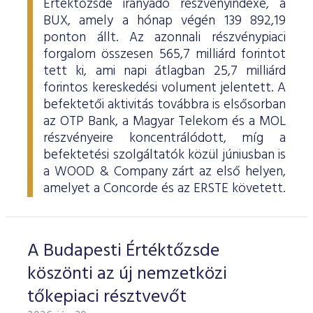
Értéktőzsde irányadó részvényindexe, a
BUX, amely a hónap végén 139 892,19
ponton állt. Az azonnali részvénypiaci
forgalom összesen 565,7 milliárd forintot
tett ki, ami napi átlagban 25,7 milliárd
forintos kereskedési volument jelentett. A
befektetői aktivitás továbbra is elsősorban
az OTP Bank, a Magyar Telekom és a MOL
részvényeire koncentrálódott, míg a
befektetési szolgáltatók közül júniusban is
a WOOD & Company zárt az első helyen,
amelyet a Concorde és az ERSTE követett.
A Budapesti Értéktőzsde
köszönti az új nemzetközi
tőkepiaci résztvevőt