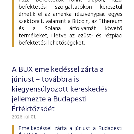
hazai befektetők forint alapon, hazai
befektetési szolgáltatókon keresztül
érhetik el az amerikai részvénypiac egyes
szektorait, valamint a Bitcoin, az Ethereum
és a Solana árfolyamát követő
termékeket, illetve az ezüst- és rézpiaci
befektetési lehetőségeket.
A BUX emelkedéssel zárta a
júniust – továbbra is
kiegyensúlyozott kereskedés
jellemezte a Budapesti
Értéktőzsdét
2026. júl. 01.
Emelkedéssel zárta a júniust a Budapesti