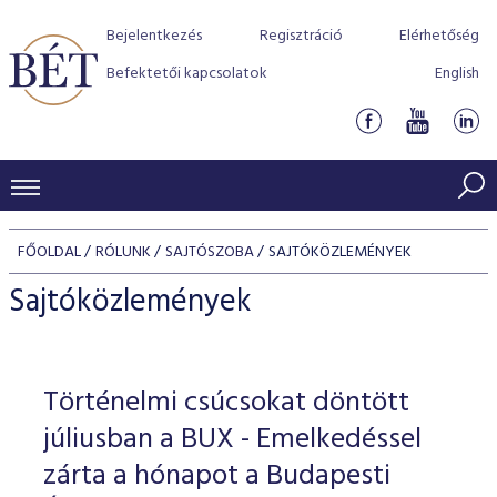
Bejelentkezés
Regisztráció
Elérhetőség
Befektetői kapcsolatok
English
KERESKEDÉSI ADATOK
FŐOLDAL
RÓLUNK
SAJTÓSZOBA
SAJTÓKÖZLEMÉNYEK
INDEXEK
BEFEKTETŐK
Sajtóközlemények
Részvényindexek
Piaci forgalom
Termékcsoportok
KIBOCSÁTÓK
Kötvényindexek
Kedvenc instrumentumok
Szabályozás
Indexek
Részvény és vállalati kötvény tőzsdei bevezetését támoga
Történelmi csúcsokat döntött
TŐZSDETAGOK
Jelzáloglevél indexek
program
Azonnali Piac
Alkalmazott díjstruktúra
BÉT szabályzatok
Részvény szekció
júliusban a BUX - Emelkedéssel
Tőzsdetagok, üzletkötők
VENDOROK
Vállalati kötvény indexek
Származékos piac
BÉT Xtend - Részvénypiac egyszerűen
Részvények
zárta a hónapot a Budapesti
Elszámolás
Befektetővédelem
Hitelpapír szekció
Útmutató a taggá váláshoz