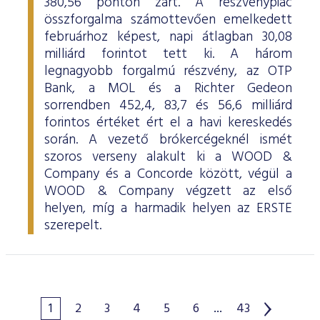
380,56 ponton zárt. A részvénypiac
összforgalma számottevően emelkedett
februárhoz képest, napi átlagban 30,08
milliárd forintot tett ki. A három
legnagyobb forgalmú részvény, az OTP
Bank, a MOL és a Richter Gedeon
sorrendben 452,4, 83,7 és 56,6 milliárd
forintos értéket ért el a havi kereskedés
során. A vezető brókercégeknél ismét
szoros verseny alakult ki a WOOD &
Company és a Concorde között, végül a
WOOD & Company végzett az első
helyen, míg a harmadik helyen az ERSTE
szerepelt.
1
2
3
4
5
6
...
43