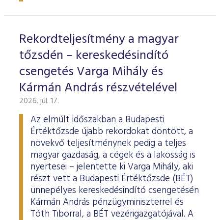
ESG Útmutató
Rekordteljesítmény a magyar
tőzsdén – kereskedésindító
csengetés Varga Mihály és
Kármán András részvételével
2026. júl. 17.
Az elmúlt időszakban a Budapesti
Értéktőzsde újabb rekordokat döntött, a
növekvő teljesítménynek pedig a teljes
magyar gazdaság, a cégek és a lakosság is
nyertesei – jelentette ki Varga Mihály, aki
részt vett a Budapesti Értéktőzsde (BÉT)
ünnepélyes kereskedésindító csengetésén
Kármán András pénzügyminiszterrel és
Tóth Tiborral, a BÉT vezérigazgatójával. A