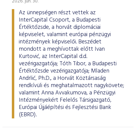
2026. jún. 30.
Az ünnepségen részt vettek az
InterCapital Csoport, a Budapesti
Értéktőzsde, a horvát diplomáciai
képviselet, valamint európai pénzügyi
intézmények képviselői. Beszédet
mondott a meghívottak előtt Ivan
Kurtović, az InterCapital d.d.
vezérigazgatója; Tóth Tibor, a Budapesti
Értéktőzsde vezérigazgatója; Mladen
Andrlić, Ph.D., a Horvát Köztársaság
rendkívüli és meghatalmazott nagykövete;
valamint Anna Avvakumova, a Pénzügyi
Intézményekért Felelős Társigazgató,
Európai Újjáépítési és Fejlesztési Bank
(EBRD).