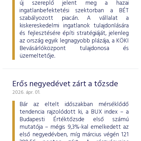
új szereplő jelent meg a hazai
ingatlanbefektetési szektorban a BÉT
szabályozott piacán. A vállalat a
kiskereskedelmi ingatlanok tulajdonlására
és fejlesztésére építi stratégiáját, jelenleg
az ország egyik legnagyobb plázája, a KÖKI
Bevásárlóközpont tulajdonosa és
üzemeltetője.
Erős negyedévet zárt a tőzsde
2026. ápr. 01.
Bár az eltelt időszakban mérséklődő
tendencia rajzolódott ki, a BUX index – a
Budapesti Értéktőzsde első számú
mutatója – mégis 9,3%-kal emelkedett az
első negyedévben, míg március végén 121