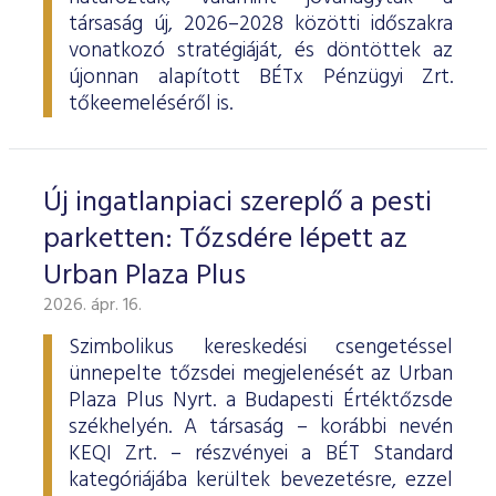
társaság új, 2026–2028 közötti időszakra
vonatkozó stratégiáját, és döntöttek az
újonnan alapított BÉTx Pénzügyi Zrt.
tőkeemeléséről is.
Új ingatlanpiaci szereplő a pesti
parketten: Tőzsdére lépett az
Urban Plaza Plus
2026. ápr. 16.
Szimbolikus kereskedési csengetéssel
ünnepelte tőzsdei megjelenését az Urban
Plaza Plus Nyrt. a Budapesti Értéktőzsde
székhelyén. A társaság – korábbi nevén
KEQI Zrt. – részvényei a BÉT Standard
kategóriájába kerültek bevezetésre, ezzel