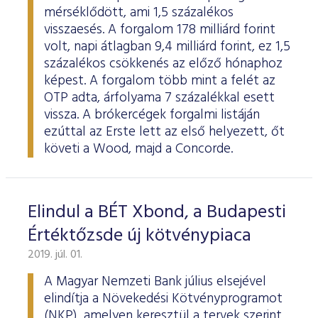
mérséklődött, ami 1,5 százalékos
visszaesés. A forgalom 178 milliárd forint
volt, napi átlagban 9,4 milliárd forint, ez 1,5
százalékos csökkenés az előző hónaphoz
képest. A forgalom több mint a felét az
OTP adta, árfolyama 7 százalékkal esett
vissza. A brókercégek forgalmi listáján
ezúttal az Erste lett az első helyezett, őt
követi a Wood, majd a Concorde.
Elindul a BÉT Xbond, a Budapesti
Értéktőzsde új kötvénypiaca
2019. júl. 01.
A Magyar Nemzeti Bank július elsejével
elindítja a Növekedési Kötvényprogramot
(NKP), amelyen keresztül a tervek szerint