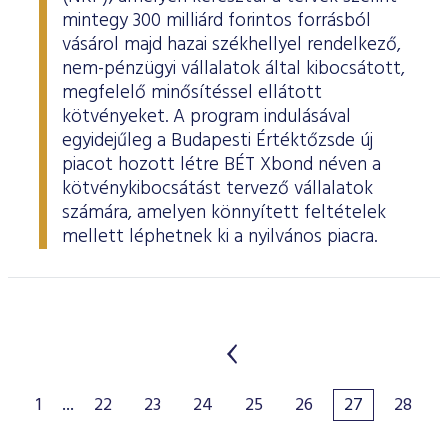
mintegy 300 milliárd forintos forrásból
vásárol majd hazai székhellyel rendelkező,
nem-pénzügyi vállalatok által kibocsátott,
megfelelő minősítéssel ellátott
kötvényeket. A program indulásával
egyidejűleg a Budapesti Értéktőzsde új
piacot hozott létre BÉT Xbond néven a
kötvénykibocsátást tervező vállalatok
számára, amelyen könnyített feltételek
mellett léphetnek ki a nyilvános piacra.
1
...
22
23
24
25
26
27
28