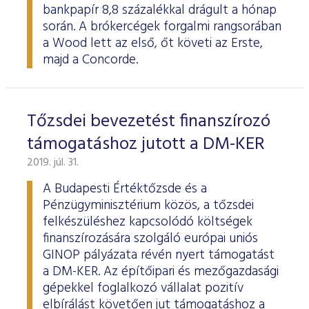
bankpapír 8,8 százalékkal drágult a hónap
során. A brókercégek forgalmi rangsorában
a Wood lett az első, őt követi az Erste,
majd a Concorde.
Tőzsdei bevezetést finanszírozó
támogatáshoz jutott a DM-KER
2019. júl. 31.
A Budapesti Értéktőzsde és a
Pénzügyminisztérium közös, a tőzsdei
felkészüléshez kapcsolódó költségek
finanszírozására szolgáló európai uniós
GINOP pályázata révén nyert támogatást
a DM-KER. Az építőipari és mezőgazdasági
gépekkel foglalkozó vállalat pozitív
elbírálást követően jut támogatáshoz a