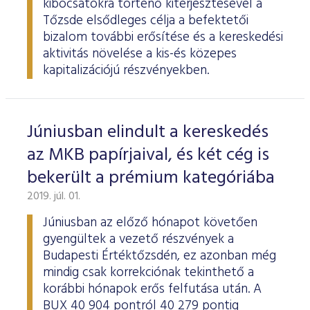
kibocsátókra történő kiterjesztésével a
Tőzsde elsődleges célja a befektetői
bizalom további erősítése és a kereskedési
aktivitás növelése a kis-és közepes
kapitalizációjú részvényekben.
Júniusban elindult a kereskedés
az MKB papírjaival, és két cég is
bekerült a prémium kategóriába
2019. júl. 01.
Júniusban az előző hónapot követően
gyengültek a vezető részvények a
Budapesti Értéktőzsdén, ez azonban még
mindig csak korrekciónak tekinthető a
korábbi hónapok erős felfutása után. A
BUX 40 904 pontról 40 279 pontig