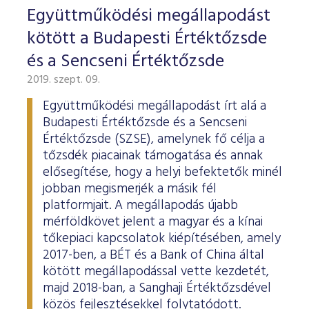
ESG Útmutató
Együttműködési megállapodást
kötött a Budapesti Értéktőzsde
és a Sencseni Értéktőzsde
2019. szept. 09.
Együttműködési megállapodást írt alá a
Budapesti Értéktőzsde és a Sencseni
Értéktőzsde (SZSE), amelynek fő célja a
tőzsdék piacainak támogatása és annak
elősegítése, hogy a helyi befektetők minél
jobban megismerjék a másik fél
platformjait. A megállapodás újabb
mérföldkövet jelent a magyar és a kínai
tőkepiaci kapcsolatok kiépítésében, amely
2017-ben, a BÉT és a Bank of China által
kötött megállapodással vette kezdetét,
majd 2018-ban, a Sanghaji Értéktőzsdével
közös fejlesztésekkel folytatódott.