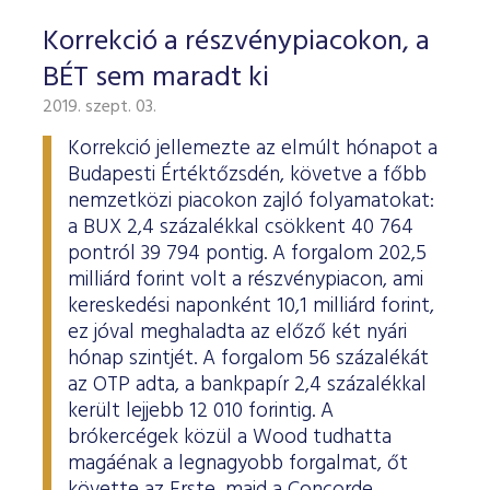
Korrekció a részvénypiacokon, a
BÉT sem maradt ki
2019. szept. 03.
Korrekció jellemezte az elmúlt hónapot a
Budapesti Értéktőzsdén, követve a főbb
nemzetközi piacokon zajló folyamatokat:
a BUX 2,4 százalékkal csökkent 40 764
pontról 39 794 pontig. A forgalom 202,5
milliárd forint volt a részvénypiacon, ami
kereskedési naponként 10,1 milliárd forint,
ez jóval meghaladta az előző két nyári
hónap szintjét. A forgalom 56 százalékát
az OTP adta, a bankpapír 2,4 százalékkal
került lejjebb 12 010 forintig. A
brókercégek közül a Wood tudhatta
magáénak a legnagyobb forgalmat, őt