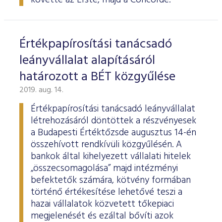
követte az Erste, majd a Concorde.
Értékpapírosítási tanácsadó
leányvállalat alapításáról
határozott a BÉT közgyűlése
2019. aug. 14.
Értékpapírosítási tanácsadó leányvállalat
létrehozásáról döntöttek a részvényesek
a Budapesti Értéktőzsde augusztus 14-én
összehívott rendkívüli közgyűlésén. A
bankok által kihelyezett vállalati hitelek
„összecsomagolása” majd intézményi
befektetők számára, kötvény formában
történő értékesítése lehetővé teszi a
hazai vállalatok közvetett tőkepiaci
megjelenését és ezáltal bővíti azok