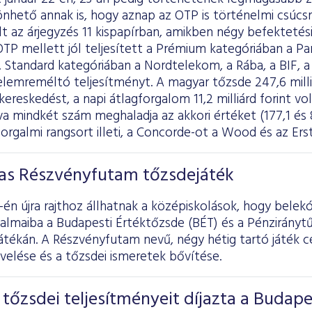
nhető annak is, hogy aznap az OTP is történelmi csúcsr
lt az árjegyzés 11 kispapírban, amikben négy befektetés
z OTP mellett jól teljesített a Prémium kategóriában a P
 Standard kategóriában a Nordtelekom, a Rába, a BIF, a 
elemreméltó teljesítményt. A magyar tőzsde 247,6 mill
 kereskedést, a napi átlagforgalom 11,2 milliárd forint vol
a mindkét szám meghaladja az akkori értéket (177,1 és 8 
forgalmi rangsort illeti, a Concorde-ot a Wood és az Ers
-as Részvényfutam tőzsdejáték
1-én újra rajthoz állhatnak a középiskolások, hogy belek
almaiba a Budapesti Értéktőzsde (BÉT) és a Pénzirányt
átékán. A Részvényfutam nevű, négy hétig tartó játék cé
velése és a tőzsdei ismeretek bővítése.
 tőzsdei teljesítményeit díjazta a Budape