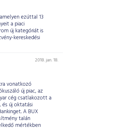
 amelyen ezúttal 13
eit a piaci
om új kategóriát is
szvény-kereskedési
2018. jan. 18.
akra vonatkozó
kuszáló új piac, az
gyar cég csatlakozott a
és új oktatási
 Bankinget. A BUX
sítmény talán
melkedő mértékben