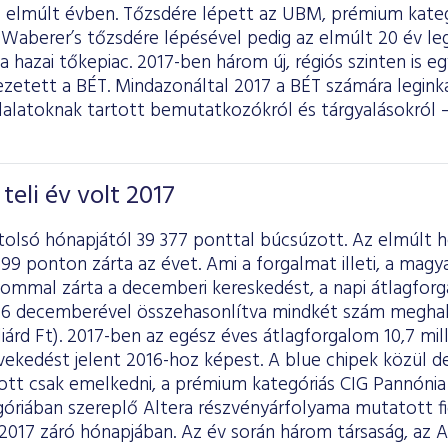
 elmúlt évben. Tőzsdére lépett az UBM, prémium kategó
 Waberer’s tőzsdére lépésével pedig az elmúlt 20 év l
 hazai tőkepiac. 2017-ben három új, régiós szinten is eg
ezetett a BÉT. Mindazonáltal 2017 a BÉT számára leginká
lalatoknak tartott bemutatkozókról és tárgyalásokról –
teli év volt 2017
tolsó hónapjától 39 377 ponttal búcsúzott. Az elmúlt 
 299 ponton zárta az évet. Ami a forgalmat illeti, a magy
lommal zárta a decemberi kereskedést, a napi átlagforga
2016 decemberével összehasonlítva mindkét szám meghala
liárd Ft). 2017-ben az egész éves átlagforgalom 10,7 milli
vekedést jelent 2016-hoz képest. A blue chipek közül
tt csak emelkedni, a prémium kategóriás CIG Pannónia é
góriában szereplő Altera részvényárfolyama mutatott 
2017 záró hónapjában. Az év során három társaság, az A