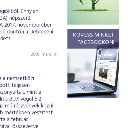
égiókból. Ennyien
BA) népszerű,
. A 2017. novemberében
ású döntőn a Debreceni
KÖVESS MINKET
dett.
FACEBOOKON!
2018. márc. 01.
le a nemzetközi
dott teljesen
izonyultak, mint a
dító BUX végül 5,2
rgalmú részvények közül
bb mértékben veszített
ta a februári
árjával összevetve