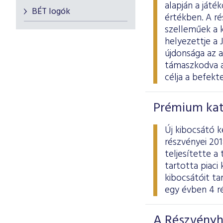
alapján a játé
BÉT logók
értékben. A ré
szelleműek a k
helyezettje a 
újdonsága az 
támaszkodva a
célja a befekt
Prémium kat
Új kibocsátó 
részvényei 201
teljesítette a
tartotta piaci
kibocsátóit ta
egy évben 4 ré
A Részvényh