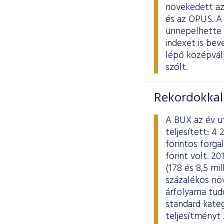
növekedett az
és az OPUS. A
ünnepelhette a
indexet is bev
lépő középvál
szólt.
Rekordokkal 
A BUX az év u
teljesített: 4
forintos forga
forint volt. 
(178 és 8,5 mil
százalékos nö
árfolyama tudo
standard kate
teljesítményt 