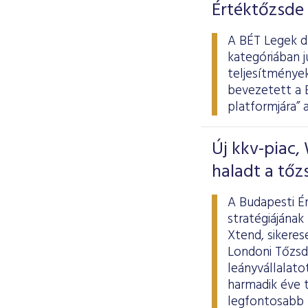
Értéktőzsde
A BÉT Legek d
kategóriában j
teljesítmények
bevezetett a B
platformjára” 
Új kkv-piac,
haladt a tőz
A Budapesti É
stratégiájának
Xtend, sikeres
Londoni Tőzsde
leányvállalato
harmadik éve t
legfontosabb 