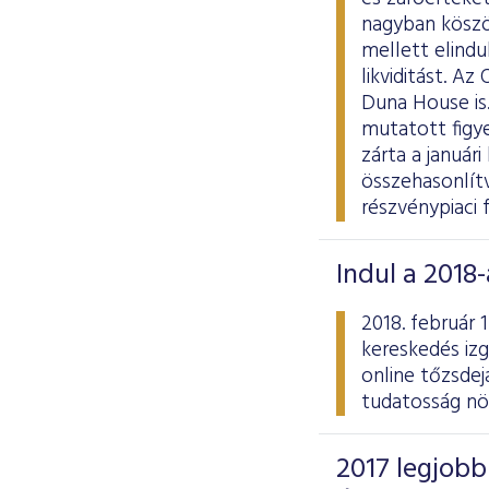
nagyban köszö
mellett elindu
likviditást. A
Duna House is.
mutatott figy
zárta a januári
összehasonlítv
részvénypiaci 
Indul a 2018
2018. február 
kereskedés izg
online tőzsdej
tudatosság nö
2017 legjobb