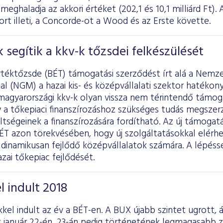
eghaladja az akkori értéket (202,1 és 10,1 milliárd Ft). 
ort illeti, a Concorde-ot a Wood és az Erste követte.
 segítik a kkv-k tőzsdei felkészülését
rtéktőzsde (BÉT) támogatási szerződést írt alá a Nemz
l (NGM) a hazai kis- és középvállalati szektor hatéko
magyarországi kkv-k olyan vissza nem térintendő támog
 a tőkepiaci finanszírozáshoz szükséges tudás megszer
ltségeinek a finanszírozására fordítható. Az új támoga
ÉT azon törekvésében, hogy új szolgáltatásokkal elérhe
 dinamikusan fejlődő középvállalatok számára. A lépés
zai tőkepiac fejlődését.
 indult 2018
el indult az év a BÉT-en. A BUX újabb szintet ugrott, á
 január 22-én, 23-án pedig történetének legmagasabb z