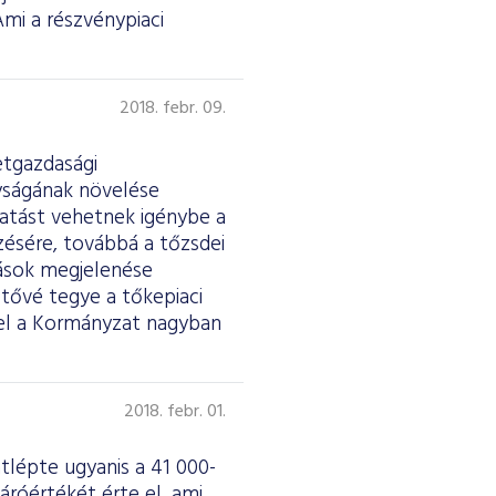
Ami a részvénypiaci
2018. febr. 09.
etgazdasági
nyságának növelése
atást vehetnek igénybe a
zésére, továbbá a tőzsdei
tások megjelenése
tővé tegye a tőkepiaci
sel a Kormányzat nagyban
2018. febr. 01.
tlépte ugyanis a 41 000-
áróértékét érte el, ami