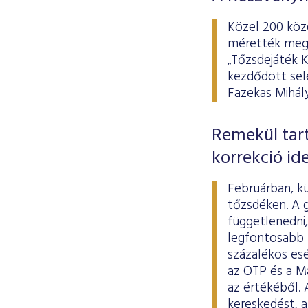
Közel 200 közé
mérették meg 
„Tőzsdejáték 
kezdődött sel
Fazekas Mihál
Remekül tar
korrekció id
Februárban, kü
tőzsdéken. A 
függetlenedni,
legfontosabb k
százalékos es
az OTP és a M
az értékéből. 
kereskedést, a