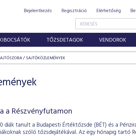
Bejelentkezés
Regisztráció
Elérhetőség
Be
KIBOCSÁTÓK
TŐZSDETAGOK
VENDOROK
SAJTÓSZOBA
SAJTÓKÖZLEMÉNYEK
lemények
a a Részvényfutamon
 diák tanult a Budapesti Értéktőzsde (BÉT) és a Pénzir
diákoknak szóló tőzsdejátékával. Az egy hónapig tartó