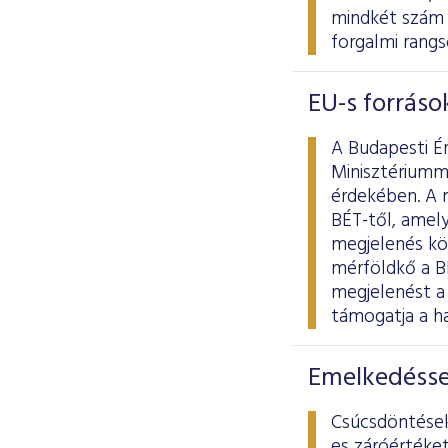
mindkét szám m
forgalmi rangs
EU-s források
A Budapesti É
Minisztériumma
érdekében. A 
BÉT-től, amely
megjelenés kö
mérföldkő a B
megjelenést a
támogatja a ha
Emelkedéssel
Csúcsdöntésekk
es záróértéket