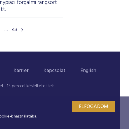
nypiaci forgalmi rangsort
tt.
9
...
43
Karrier
Kapcsolat
English
 - 15 perccel késleltetettek.
ELFOGADOM
ookie-k használatába.