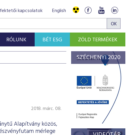
fektetői kapcsolatok
English
RÓLUNK
BÉT ESG
ZÖLD TERMÉKEK
SZÉCHENYI 2020
2018. márc. 08.
ánytű Alapítvány közös,
 Részvényfutam mérlege
VIDEÓTÁR