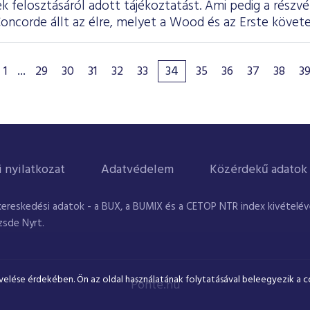
ek felosztásáról adott tájékoztatást. Ami pedig a részvé
a Concorde állt az élre, melyet a Wood és az Erste követe
1
...
29
30
31
32
33
34
35
36
37
38
3
i nyilatkozat
Adatvédelem
Közérdekű adatok
kereskedési adatok - a BUX, a BUMIX és a CETOP NTR index kivételével
zsde Nyrt.
velése érdekében. Ön az oldal használatának folytatásával beleegyezik a c
Ponte.hu