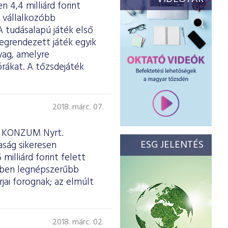
 4,4 milliárd forint
a vállalkozóbb
A tudásalapú játék első
megrendezett játék egyik
yag, amelyre
rákat. A tőzsdejáték
2018. márc. 07.
 a KONZUM Nyrt.
ESG JELENTÉS
aság sikeresen
milliárd forint felett
rében legnépszerűbb
jai forognak; az elmúlt
2018. márc. 02.