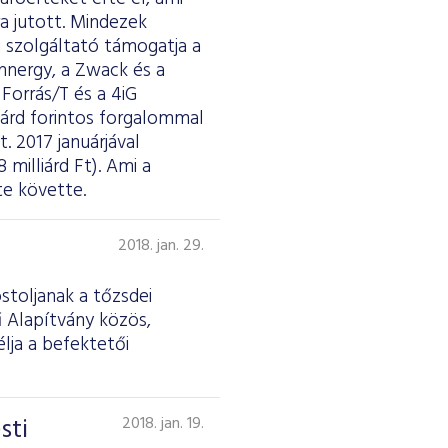
a jutott. Mindezek
i szolgáltató támogatja a
annergy, a Zwack és a
Forrás/T és a 4iG
iárd forintos forgalommal
t. 2017 januárjával
milliárd Ft). Ami a
te követte.
2018. jan. 29.
óstoljanak a tőzsdei
ű Alapítvány közös,
lja a befektetői
sti
2018. jan. 19.