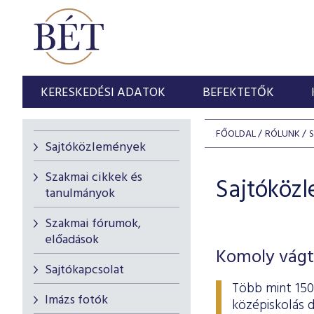
KERESKEDÉSI ADATOK
BEFEKTETŐK
FŐOLDAL
RÓLUNK
Sajtóközlemények
Szakmai cikkek és
Sajtóköz
tanulmányok
Szakmai fórumok,
előadások
Komoly vágt
Sajtókapcsolat
Több mint 1500
Imázs fotók
középiskolás 