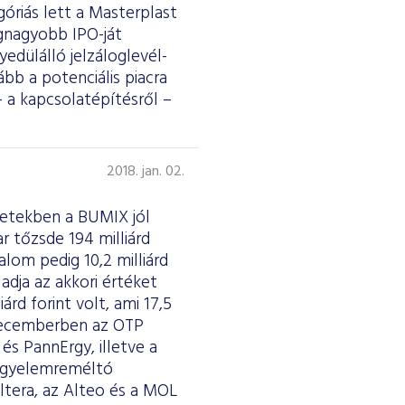
riás lett a Masterplast
egnagyobb IPO-ját
yedülálló jelzáloglevél-
bb a potenciális piacra
 a kapcsolatépítésről –
2018. jan. 02.
hetekben a BUMIX jól
ar tőzsde 194 milliárd
lom pedig 10,2 milliárd
dja az akkori értéket
árd forint volt, ami 17,5
 decemberben az OTP
s PannErgy, illetve a
figyelemreméltó
ltera, az Alteo és a MOL