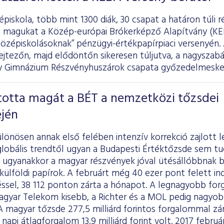
piskola, több mint 1300 diák, 30 csapat a határon túli r
magukat a Közép-európai Brókerképző Alapítvány (KE
Középiskolásoknak” pénzügyi-értékpapírpiaci versenyén
ejtezőn, majd elődöntőn sikeresen túljutva, a nagyszab
y Gimnázium Részvényhuszárok csapata győzedelmeske
totta magát a BÉT a nemzetközi tőzsdei
ején
lönösen annak első felében intenzív korrekció zajlott 
globális trendtől ugyan a Budapesti Értéktőzsde sem tu
 ugyanakkor a magyar részvények jóval ütésállóbbnak b
ülföldi papírok. A februárt még 40 ezer pont felett in
éssel, 38 112 ponton zárta a hónapot. A legnagyobb fo
agyar Telekom kisebb, a Richter és a MOL pedig nagyo
A magyar tőzsde 277,5 milliárd forintos forgalommal zár
 napi átlagforgalom 13,9 milliárd forint volt. 2017 febru