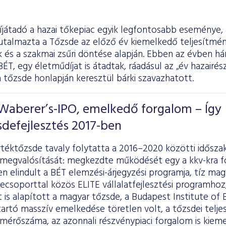
íjátadó a hazai tőkepiac egyik legfontosabb eseménye,
utalmazta a Tőzsde az előző év kiemelkedő teljesítmény
 és a szakmai zsűri döntése alapján. Ebben az évben hár
ÉT, egy életműdíjat is átadtak, ráadásul az „év hazairé
a tőzsde honlapján keresztül bárki szavazhatott.
 Waberer’s-IPO, emelkedő forgalom – Így
sdefejlesztés 2017-ben
rtéktőzsde tavaly folytatta a 2016–2020 közötti idősz
 megvalósítását: megkezdte működését egy a kkv-kra fó
en elindult a BÉT elemzési-árjegyzési programja, tíz ma
csoporttal közös ELITE vállalatfejlesztési programhoz, 
t is alapított a magyar tőzsde, a Budapest Institute of
artó masszív emelkedése töretlen volt, a tőzsdei telje
mérőszáma, az azonnali részvénypiaci forgalom is kie