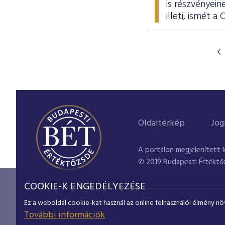
is részvényein
illeti, ismét 
Oldaltérkép
Jog
A portálon megjelenített 
© 2019 Budapesti Értéktő
COOKIE-K ENGEDÉLYEZÉSE
Ez a weboldal cookie-kat használ az online felhasználói élmény nö
További információk