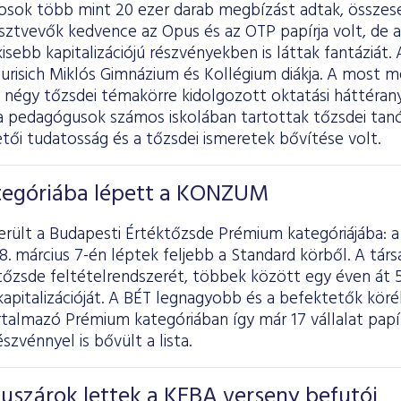
kosok több mint 20 ezer darab megbízást adtak, összesen
sztvevők kedvence az Opus és az OTP papírja volt, de 
isebb kapitalizációjú részvényekben is láttak fantáziát. 
Jurisich Miklós Gimnázium és Kollégium diákja. A most 
a négy tőzsdei témakörre kidolgozott oktatási háttéran
 pedagógusok számos iskolában tartottak tőzsdei tanó
etői tudatosság és a tőzsdei ismeretek bővítése volt.
egóriába lépett a KONZUM
került a Budapesti Értéktőzsde Prémium kategóriájába:
8. március 7-én léptek feljebb a Standard körből. A társ
 tőzsde feltételrendszerét, többek között egy éven át 5 
 kapitalizációját. A BÉT legnagyobb és a befektetők kö
rtalmazó Prémium kategóriában így már 17 vállalat papír
szvénnyel is bővült a lista.
uszárok lettek a KEBA verseny befutói