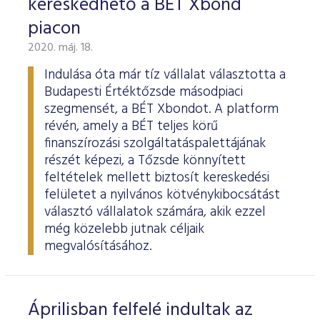
kereskedhető a BÉT Xbond
piacon
2020. máj. 18.
Indulása óta már tíz vállalat választotta a
Budapesti Értéktőzsde másodpiaci
szegmensét, a BÉT Xbondot. A platform
révén, amely a BÉT teljes körű
finanszírozási szolgáltatáspalettájának
részét képezi, a Tőzsde könnyített
feltételek mellett biztosít kereskedési
felületet a nyilvános kötvénykibocsátást
választó vállalatok számára, akik ezzel
még közelebb jutnak céljaik
megvalósításához.
Áprilisban felfelé indultak az