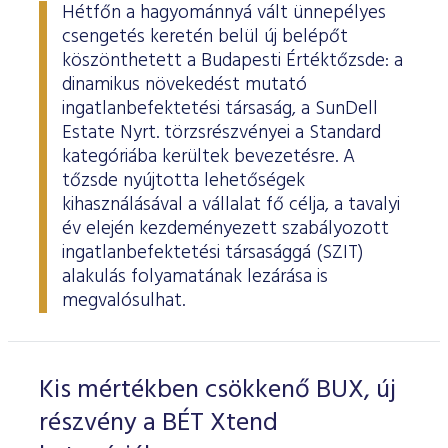
Hétfőn a hagyománnyá vált ünnepélyes
csengetés keretén belül új belépőt
köszönthetett a Budapesti Értéktőzsde: a
dinamikus növekedést mutató
ingatlanbefektetési társaság, a SunDell
Estate Nyrt. törzsrészvényei a Standard
kategóriába kerültek bevezetésre. A
tőzsde nyújtotta lehetőségek
kihasználásával a vállalat fő célja, a tavalyi
év elején kezdeményezett szabályozott
ingatlanbefektetési társasággá (SZIT)
alakulás folyamatának lezárása is
megvalósulhat.
Kis mértékben csökkenő BUX, új
részvény a BÉT Xtend