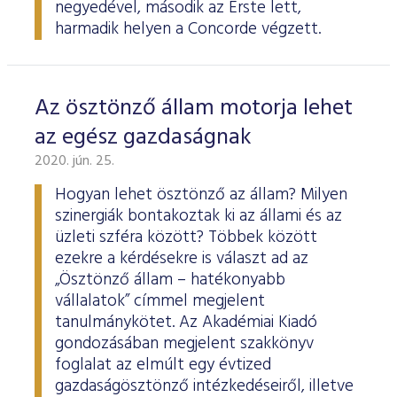
negyedével, második az Erste lett,
harmadik helyen a Concorde végzett.
Az ösztönző állam motorja lehet
az egész gazdaságnak
2020. jún. 25.
Hogyan lehet ösztönző az állam? Milyen
szinergiák bontakoztak ki az állami és az
üzleti szféra között? Többek között
ezekre a kérdésekre is választ ad az
„Ösztönző állam – hatékonyabb
vállalatok” címmel megjelent
tanulmánykötet. Az Akadémiai Kiadó
gondozásában megjelent szakkönyv
foglalat az elmúlt egy évtized
gazdaságösztönző intézkedéseiről, illetve