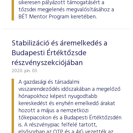
sikeresen pályázott támogatásért a
tőzsdei megjelenés megvalósításához a
BÉT Mentor Program keretében.
Stabilizáció és áremelkedés a
Budapesti Értéktőzsde
részvényszekciójában
2020. jún. 03.
A gazdasági és társadalmi
visszarendeződés időszakában a megelőző
hónapokhoz képest nyugodtabb
kereskedést és enyhén emelkedő árakat
hozott a május a nemzetközi
tőkepiacokon és a Budapesti Értéktőzsdén
is. A részvénypiac felfelé tartott,
elsősorban az OTP és a 4iG vezették az