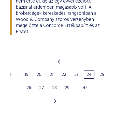
nem érte el, de az egy évvel ezelőtti
bázisnál érdemben magasabb volt. A
brókercégek kereskedési rangsorában a
Wood & Company szoros versenyben
megelőzte a Concorde Értékpapírt és az
Erstét.
1
...
19
20
21
22
23
24
25
26
27
28
29
...
43