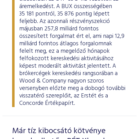
áremelkedést. A BUX összességében
35 181 pontról, 35 876 pontig lépett
feljebb. Az azonnali részvényszekció
májusban 257,8 milliárd forintos
összesített forgalmat ért el, ami napi 12,9
milliárd forintos átlagos forgalomnak
felelt meg, ez a megelőző hónapok
felfokozott kereskedési aktivitásához
képest moderált aktivitást jelentett. A
brókercégek kereskedési rangsorában a
Wood & Company nagyon szoros
versenyben előzte meg a dobogó további
visszatérő szereplőit, az Erstét és a
Concorde Értékpapírt.
Már tíz kibocsátó kötvénye