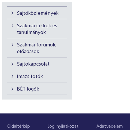
Sajtóközlemények
Szakmai cikkek és
tanulmányok
Szakmai fórumok,
előadások
Sajtókapcsolat
Imázs fotók
BÉT logók
Oldaltérkép
Jogi nyilatkozat
Adatvédelem