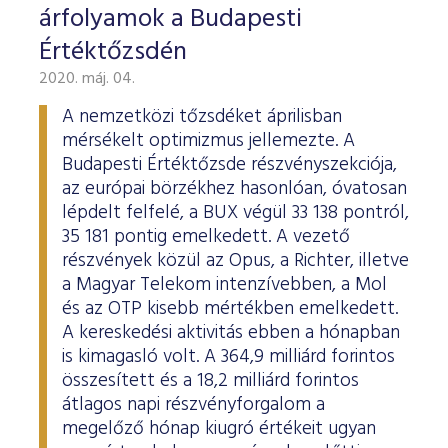
árfolyamok a Budapesti
Értéktőzsdén
2020. máj. 04.
A nemzetközi tőzsdéket áprilisban
mérsékelt optimizmus jellemezte. A
Budapesti Értéktőzsde részvényszekciója,
az európai börzékhez hasonlóan, óvatosan
lépdelt felfelé, a BUX végül 33 138 pontról,
35 181 pontig emelkedett. A vezető
részvények közül az Opus, a Richter, illetve
a Magyar Telekom intenzívebben, a Mol
és az OTP kisebb mértékben emelkedett.
A kereskedési aktivitás ebben a hónapban
is kimagasló volt. A 364,9 milliárd forintos
összesített és a 18,2 milliárd forintos
átlagos napi részvényforgalom a
megelőző hónap kiugró értékeit ugyan