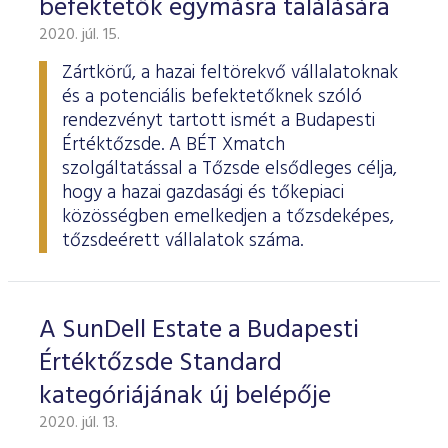
befektetők egymásra találására
ESG Útmutató
2020. júl. 15.
Zártkörű, a hazai feltörekvő vállalatoknak
és a potenciális befektetőknek szóló
rendezvényt tartott ismét a Budapesti
Értéktőzsde. A BÉT Xmatch
szolgáltatással a Tőzsde elsődleges célja,
hogy a hazai gazdasági és tőkepiaci
közösségben emelkedjen a tőzsdeképes,
tőzsdeérett vállalatok száma.
A SunDell Estate a Budapesti
Értéktőzsde Standard
kategóriájának új belépője
2020. júl. 13.