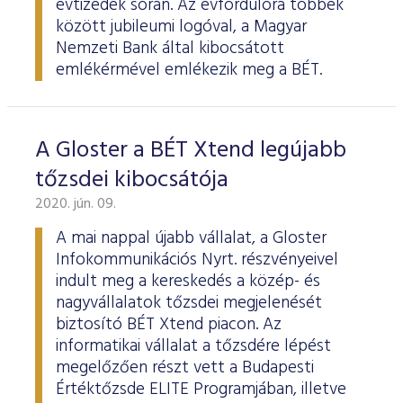
évtizedek során. Az évfordulóra többek
között jubileumi logóval, a Magyar
Nemzeti Bank által kibocsátott
emlékérmével emlékezik meg a BÉT.
A Gloster a BÉT Xtend legújabb
tőzsdei kibocsátója
2020. jún. 09.
A mai nappal újabb vállalat, a Gloster
Infokommunikációs Nyrt. részvényeivel
indult meg a kereskedés a közép- és
nagyvállalatok tőzsdei megjelenését
biztosító BÉT Xtend piacon. Az
informatikai vállalat a tőzsdére lépést
megelőzően részt vett a Budapesti
Értéktőzsde ELITE Programjában, illetve