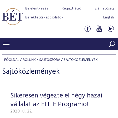
Bejelentkezés
Regisztráció
Elérhetőség
Befektetői kapcsolatok
English
KERESKEDÉSI ADATOK
FŐOLDAL
RÓLUNK
SAJTÓSZOBA
SAJTÓKÖZLEMÉNYEK
INDEXEK
BEFEKTETŐK
Sajtóközlemények
Részvényindexek
Piaci forgalom
Termékcsoportok
KIBOCSÁTÓK
Kötvényindexek
Kedvenc instrumentumok
Szabályozás
Indexek
Részvény és vállalati kötvény tőzsdei bevezetését támoga
Sikeresen végezte el négy hazai
TŐZSDETAGOK
Jelzáloglevél indexek
program
Azonnali Piac
Alkalmazott díjstruktúra
BÉT szabályzatok
Részvény szekció
vállalat az ELITE Programot
Tőzsdetagok, üzletkötők
VENDOROK
Vállalati kötvény indexek
Származékos piac
BÉT Xtend - Részvénypiac egyszerűen
Részvények
Elszámolás
Befektetővédelem
2020. júl. 22.
Hitelpapír szekció
Útmutató a taggá váláshoz