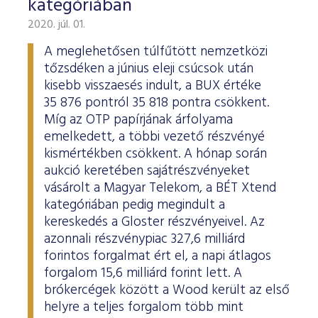
kategóriában
2020. júl. 01.
A meglehetősen túlfűtött nemzetközi
tőzsdéken a június eleji csúcsok után
kisebb visszaesés indult, a BUX értéke
35 876 pontról 35 818 pontra csökkent.
Míg az OTP papírjának árfolyama
emelkedett, a többi vezető részvényé
kismértékben csökkent. A hónap során
aukció keretében sajátrészvényeket
vásárolt a Magyar Telekom, a BÉT Xtend
kategóriában pedig megindult a
kereskedés a Gloster részvényeivel. Az
azonnali részvénypiac 327,6 milliárd
forintos forgalmat ért el, a napi átlagos
forgalom 15,6 milliárd forint lett. A
brókercégek között a Wood került az első
helyre a teljes forgalom több mint