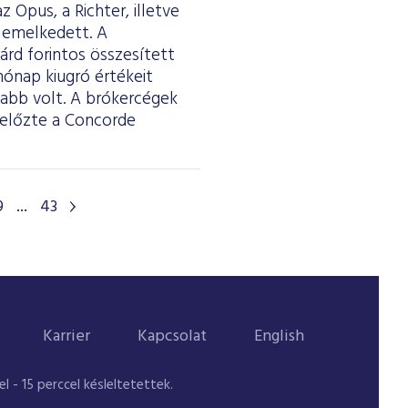
 Opus, a Richter, illetve
 emelkedett. A
iárd forintos összesített
hónap kiugró értékeit
sabb volt. A brókercégek
előzte a Concorde
9
...
43
Karrier
Kapcsolat
English
 - 15 perccel késleltetettek.