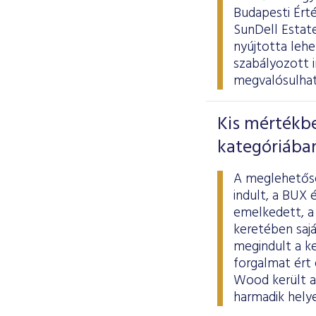
Budapesti Ért
SunDell Estate
nyújtotta lehe
szabályozott i
megvalósulhat
Kis mértékb
kategóriába
A meglehetősen
indult, a BUX 
emelkedett, a
keretében saj
megindult a ke
forgalmat ért 
Wood került az
harmadik hely