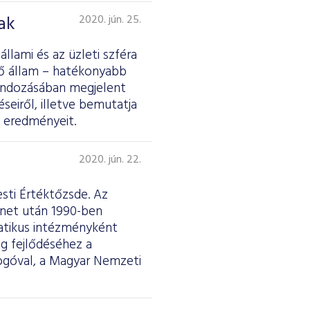
ak
2020. jún. 25.
llami és az üzleti szféra
ző állam – hatékonyabb
ondozásában megjelent
eiről, illetve bemutatja
ő eredményeit.
2020. jún. 22.
esti Értéktőzsde. Az
ünet után 1990-ben
matikus intézményként
ág fejlődéséhez a
logóval, a Magyar Nemzeti