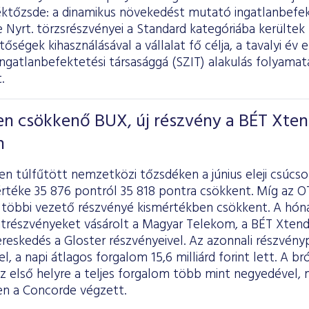
éktőzsde: a dinamikus növekedést mutató ingatlanbefekt
 Nyrt. törzsrészvényei a Standard kategóriába kerültek
tőségek kihasználásával a vállalat fő célja, a tavalyi é
ngatlanbefektetési társasággá (SZIT) alakulás folyamatá
.
en csökkenő BUX, új részvény a BÉT Xte
n
 túlfűtött nemzetközi tőzsdéken a június eleji csúcso
értéke 35 876 pontról 35 818 pontra csökkent. Míg az O
 többi vezető részvényé kismértékben csökkent. A hón
átrészvényeket vásárolt a Magyar Telekom, a BÉT Xtend
reskedés a Gloster részvényeivel. Az azonnali részvénypi
el, a napi átlagos forgalom 15,6 milliárd forint lett. A 
 első helyre a teljes forgalom több mint negyedével, m
en a Concorde végzett.