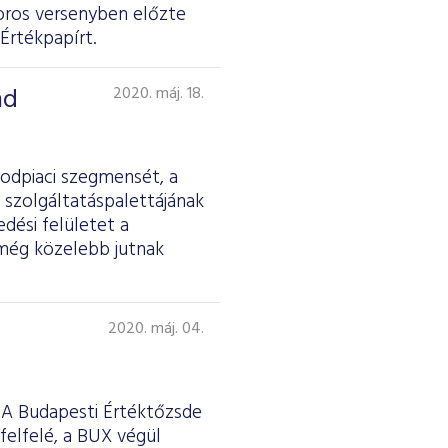
ros versenyben előzte
Értékpapírt.
nd
2020. máj. 18.
sodpiaci szegmensét, a
 szolgáltatáspalettájának
dési felületet a
 még közelebb jutnak
2020. máj. 04.
 A Budapesti Értéktőzsde
felfelé, a BUX végül