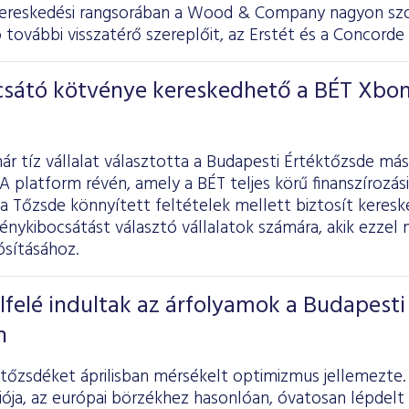
ereskedési rangsorában a Wood & Company nagyon szo
ovábbi visszatérő szereplőit, az Erstét és a Concorde 
ocsátó kötvénye kereskedhető a BÉT Xbo
ár tíz vállalat választotta a Budapesti Értéktőzsde má
 platform révén, amely a BÉT teljes körű finanszírozási
 a Tőzsde könnyített feltételek mellett biztosít kereske
énykibocsátást választó vállalatok számára, akik ezzel
ósításához.
elfelé indultak az árfolyamok a Budapesti
n
tőzsdéket áprilisban mérsékelt optimizmus jellemezte.
ója, az európai börzékhez hasonlóan, óvatosan lépdelt 