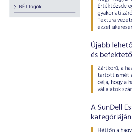
Értéktőzsde e
BÉT logók
gyakorlati zár
Textura vezető
ezzel sikerese
Újabb lehető
és befektető
Zártkörű, a ha
tartott ismét
célja, hogy a 
vállalatok szá
A SunDell Es
kategóriáján
Hétfőn a hagy