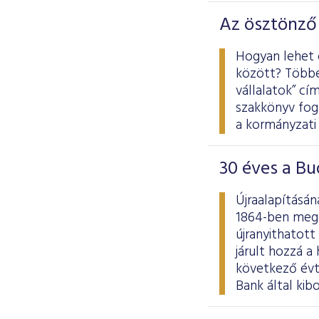
Az ösztönző
Hogyan lehet ö
között? Többe
vállalatok” c
szakkönyv fogl
a kormányzati 
30 éves a Bu
Újraalapításán
1864-ben mega
újranyithatot
járult hozzá a
következő évt
Bank által ki