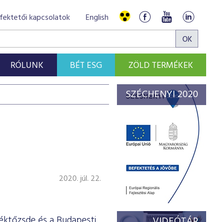
fektetői kapcsolatok
English
RÓLUNK
BÉT ESG
ZÖLD TERMÉKEK
SZÉCHENYI 2020
2020. júl. 22.
téktőzsde és a Budapesti
VIDEÓTÁR