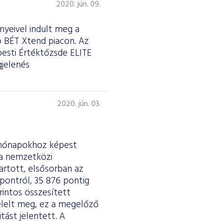
2020. jún. 09.
nyeivel indult meg a
ó BÉT Xtend piacon. Az
pesti Értéktőzsde ELITE
gjelenés
2020. jún. 03.
 hónapokhoz képest
 a nemzetközi
artott, elsősorban az
pontról, 35 876 pontig
rintos összesített
felelt meg, ez a megelőző
tást jelentett. A