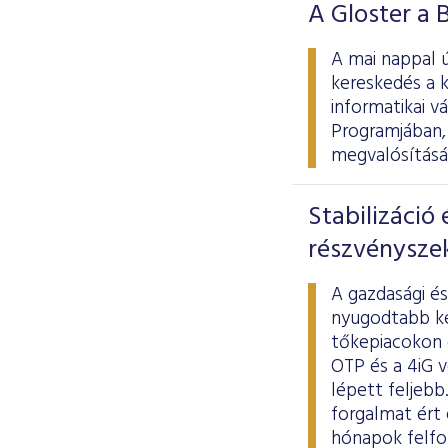
A Gloster a 
A mai nappal ú
kereskedés a 
informatikai v
Programjában, 
megvalósításá
Stabilizáció
részvénysze
A gazdasági é
nyugodtabb ke
tőkepiacokon é
OTP és a 4iG 
lépett feljebb
forgalmat ért 
hónapok felfok