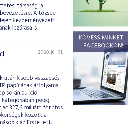
etési társaság, a
 bevezetésre. A tőzsde
v elején kezdeményezett
nak lezárása is
KÖVESS MINKET
FACEBOOKON!
nd
2020. júl. 01.
k után kisebb visszaesés
TP papírjának árfolyama
ap során aukció
 kategóriában pedig
ac 327,6 milliárd forintos
brókercégek között a
ásodik az Erste lett,