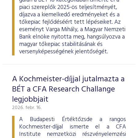
gálán a BÉT 18 kategóriában ismerte el a
piaci szereplők 2025-ös teljesítményét,
díjazva a kiemelkedő eredményeket és a
tőkepiac fejlődéséért tett lépéseiket. Az
eseményt Varga Mihály, a Magyar Nemzeti
Bank elnöke nyitotta meg, hangsúlyozva a
magyar tőkepiac stabilitásának és
versenyképességének jelentőségét.
A Kochmeister-díjjal jutalmazta a
BÉT a CFA Research Challange
legjobbjait
2026. febr. 16.
A Budapesti Értéktőzsde a rangos
Kochmeister-díjjal ismerte el a CFA
Institute nemzetközi részvényelemzési