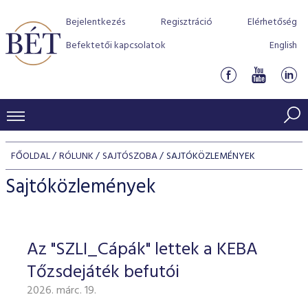
Bejelentkezés
Regisztráció
Elérhetőség
Befektetői kapcsolatok
English
KERESKEDÉSI ADATOK
FŐOLDAL
RÓLUNK
SAJTÓSZOBA
SAJTÓKÖZLEMÉNYEK
INDEXEK
BEFEKTETŐK
Sajtóközlemények
Részvényindexek
Piaci forgalom
Termékcsoportok
KIBOCSÁTÓK
Kötvényindexek
Kedvenc instrumentumok
Szabályozás
Indexek
Részvény és vállalati kötvény tőzsdei bevezetését támoga
Az "SZLI_Cápák" lettek a KEBA
TŐZSDETAGOK
Jelzáloglevél indexek
program
Azonnali Piac
Alkalmazott díjstruktúra
BÉT szabályzatok
Részvény szekció
Tőzsdejáték befutói
Tőzsdetagok, üzletkötők
VENDOROK
Vállalati kötvény indexek
Származékos piac
BÉT Xtend - Részvénypiac egyszerűen
Részvények
Elszámolás
Befektetővédelem
2026. márc. 19.
Hitelpapír szekció
Útmutató a taggá váláshoz