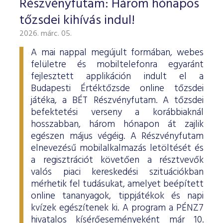
Részvényfutam: Három hónapos
ESG Útmutató
tőzsdei kihívás indul!
2026. márc. 05.
A mai nappal megújult formában, webes
felületre és mobiltelefonra egyaránt
fejlesztett applikáción indult el a
Budapesti Értéktőzsde online tőzsdei
játéka, a BÉT Részvényfutam. A tőzsdei
befektetési verseny a korábbiaknál
hosszabban, három hónapon át zajlik
egészen május végéig. A Részvényfutam
elnevezésű mobilalkalmazás letöltését és
a regisztrációt követően a résztvevők
valós piaci kereskedési szituációkban
mérhetik fel tudásukat, amelyet beépített
online tananyagok, tippjátékok és napi
kvízek egészítenek ki. A program a PÉNZ7
hivatalos kísérőeseményeként már 10.