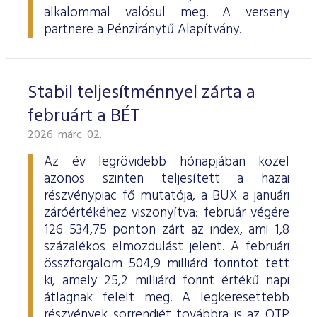
alkalommal valósul meg. A verseny
partnere a Pénziránytű Alapítvány.
Stabil teljesítménnyel zárta a
februárt a BÉT
2026. márc. 02.
Az év legrövidebb hónapjában közel
azonos szinten teljesített a hazai
részvénypiac fő mutatója, a BUX a januári
záróértékéhez viszonyítva: február végére
126 534,75 ponton zárt az index, ami 1,8
százalékos elmozdulást jelent. A februári
összforgalom 504,9 milliárd forintot tett
ki, amely 25,2 milliárd forint értékű napi
átlagnak felelt meg. A legkeresettebb
részvények sorrendjét továbbra is az OTP