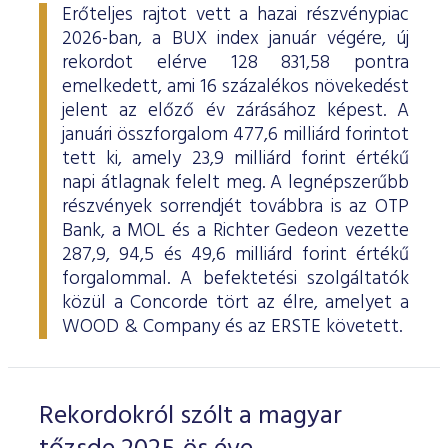
Erőteljes rajtot vett a hazai részvénypiac
2026-ban, a BUX index január végére, új
rekordot elérve 128 831,58 pontra
emelkedett, ami 16 százalékos növekedést
jelent az előző év zárásához képest. A
januári összforgalom 477,6 milliárd forintot
tett ki, amely 23,9 milliárd forint értékű
napi átlagnak felelt meg. A legnépszerűbb
részvények sorrendjét továbbra is az OTP
Bank, a MOL és a Richter Gedeon vezette
287,9, 94,5 és 49,6 milliárd forint értékű
forgalommal. A befektetési szolgáltatók
közül a Concorde tört az élre, amelyet a
WOOD & Company és az ERSTE követett.
Rekordokról szólt a magyar