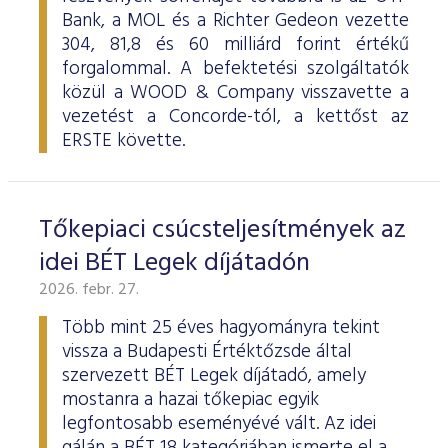
Bank, a MOL és a Richter Gedeon vezette
304, 81,8 és 60 milliárd forint értékű
forgalommal. A befektetési szolgáltatók
közül a WOOD & Company visszavette a
vezetést a Concorde-tól, a kettőst az
ERSTE követte.
Tőkepiaci csúcsteljesítmények az
idei BÉT Legek díjátadón
2026. febr. 27.
Több mint 25 éves hagyományra tekint
vissza a Budapesti Értéktőzsde által
szervezett BÉT Legek díjátadó, amely
mostanra a hazai tőkepiac egyik
legfontosabb eseményévé vált. Az idei