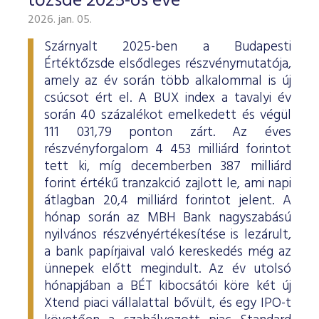
tőzsde 2025-ös éve
2026. jan. 05.
Szárnyalt 2025-ben a Budapesti
Értéktőzsde elsődleges részvénymutatója,
amely az év során több alkalommal is új
csúcsot ért el. A BUX index a tavalyi év
során 40 százalékot emelkedett és végül
111 031,79 ponton zárt. Az éves
részvényforgalom 4 453 milliárd forintot
tett ki, míg decemberben 387 milliárd
forint értékű tranzakció zajlott le, ami napi
átlagban 20,4 milliárd forintot jelent. A
hónap során az MBH Bank nagyszabású
nyilvános részvényértékesítése is lezárult,
a bank papírjaival való kereskedés még az
ünnepek előtt megindult. Az év utolsó
hónapjában a BÉT kibocsátói köre két új
Xtend piaci vállalattal bővült, és egy IPO-t