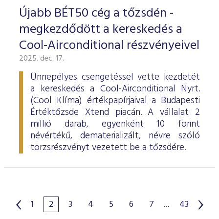
Újabb BÉT50 cég a tőzsdén -
megkezdődött a kereskedés a
Cool-Airconditional részvényeivel
2025. dec. 17.
Ünnepélyes csengetéssel vette kezdetét
a kereskedés a Cool-Airconditional Nyrt.
(Cool Klíma) értékpapírjaival a Budapesti
Értéktőzsde Xtend piacán. A vállalat 2
millió darab, egyenként 10 forint
névértékű, dematerializált, névre szóló
törzsrészvényt vezetett be a tőzsdére.
1
2
3
4
5
6
7
...
43