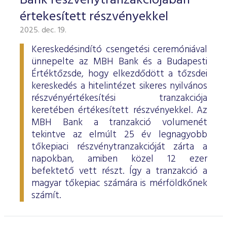
Bank részvénytranzakciójában
értekesített részvényekkel
2025. dec. 19.
Kereskedésindító csengetési ceremóniával
ünnepelte az MBH Bank és a Budapesti
Értéktőzsde, hogy elkezdődött a tőzsdei
kereskedés a hitelintézet sikeres nyilvános
részvényértékesítési tranzakciója
keretében értékesített részvényekkel. Az
MBH Bank a tranzakció volumenét
tekintve az elmúlt 25 év legnagyobb
tőkepiaci részvénytranzakcióját zárta a
napokban, amiben közel 12 ezer
befektető vett részt. Így a tranzakció a
magyar tőkepiac számára is mérföldkőnek
számít.