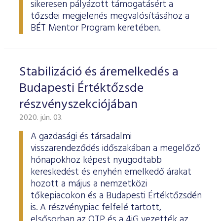
sikeresen pályázott támogatásért a
tőzsdei megjelenés megvalósításához a
BÉT Mentor Program keretében.
Stabilizáció és áremelkedés a
Budapesti Értéktőzsde
részvényszekciójában
2020. jún. 03.
A gazdasági és társadalmi
visszarendeződés időszakában a megelőző
hónapokhoz képest nyugodtabb
kereskedést és enyhén emelkedő árakat
hozott a május a nemzetközi
tőkepiacokon és a Budapesti Értéktőzsdén
is. A részvénypiac felfelé tartott,
elsősorban az OTP és a 4iG vezették az