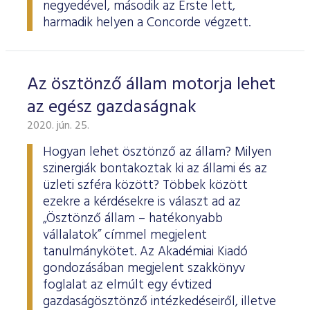
negyedével, második az Erste lett,
harmadik helyen a Concorde végzett.
Az ösztönző állam motorja lehet
az egész gazdaságnak
2020. jún. 25.
Hogyan lehet ösztönző az állam? Milyen
szinergiák bontakoztak ki az állami és az
üzleti szféra között? Többek között
ezekre a kérdésekre is választ ad az
„Ösztönző állam – hatékonyabb
vállalatok” címmel megjelent
tanulmánykötet. Az Akadémiai Kiadó
gondozásában megjelent szakkönyv
foglalat az elmúlt egy évtized
gazdaságösztönző intézkedéseiről, illetve