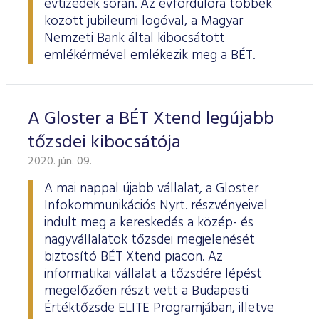
évtizedek során. Az évfordulóra többek
között jubileumi logóval, a Magyar
Nemzeti Bank által kibocsátott
emlékérmével emlékezik meg a BÉT.
A Gloster a BÉT Xtend legújabb
tőzsdei kibocsátója
2020. jún. 09.
A mai nappal újabb vállalat, a Gloster
Infokommunikációs Nyrt. részvényeivel
indult meg a kereskedés a közép- és
nagyvállalatok tőzsdei megjelenését
biztosító BÉT Xtend piacon. Az
informatikai vállalat a tőzsdére lépést
megelőzően részt vett a Budapesti
Értéktőzsde ELITE Programjában, illetve