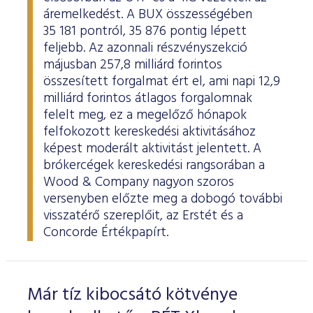
áremelkedést. A BUX összességében
35 181 pontról, 35 876 pontig lépett
feljebb. Az azonnali részvényszekció
májusban 257,8 milliárd forintos
összesített forgalmat ért el, ami napi 12,9
milliárd forintos átlagos forgalomnak
felelt meg, ez a megelőző hónapok
felfokozott kereskedési aktivitásához
képest moderált aktivitást jelentett. A
brókercégek kereskedési rangsorában a
Wood & Company nagyon szoros
versenyben előzte meg a dobogó további
visszatérő szereplőit, az Erstét és a
Concorde Értékpapírt.
Már tíz kibocsátó kötvénye