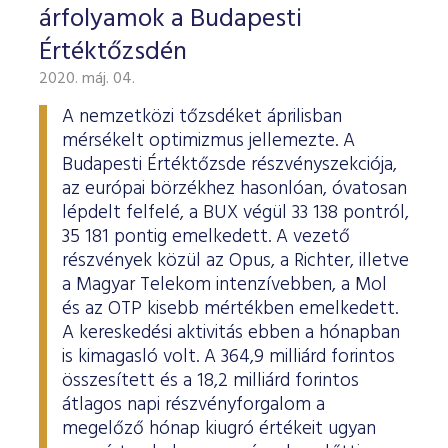
árfolyamok a Budapesti
Értéktőzsdén
2020. máj. 04.
A nemzetközi tőzsdéket áprilisban
mérsékelt optimizmus jellemezte. A
Budapesti Értéktőzsde részvényszekciója,
az európai börzékhez hasonlóan, óvatosan
lépdelt felfelé, a BUX végül 33 138 pontról,
35 181 pontig emelkedett. A vezető
részvények közül az Opus, a Richter, illetve
a Magyar Telekom intenzívebben, a Mol
és az OTP kisebb mértékben emelkedett.
A kereskedési aktivitás ebben a hónapban
is kimagasló volt. A 364,9 milliárd forintos
összesített és a 18,2 milliárd forintos
átlagos napi részvényforgalom a
megelőző hónap kiugró értékeit ugyan