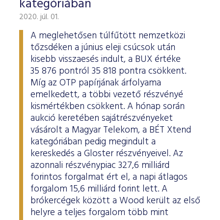
kategóriában
2020. júl. 01.
A meglehetősen túlfűtött nemzetközi
tőzsdéken a június eleji csúcsok után
kisebb visszaesés indult, a BUX értéke
35 876 pontról 35 818 pontra csökkent.
Míg az OTP papírjának árfolyama
emelkedett, a többi vezető részvényé
kismértékben csökkent. A hónap során
aukció keretében sajátrészvényeket
vásárolt a Magyar Telekom, a BÉT Xtend
kategóriában pedig megindult a
kereskedés a Gloster részvényeivel. Az
azonnali részvénypiac 327,6 milliárd
forintos forgalmat ért el, a napi átlagos
forgalom 15,6 milliárd forint lett. A
brókercégek között a Wood került az első
helyre a teljes forgalom több mint