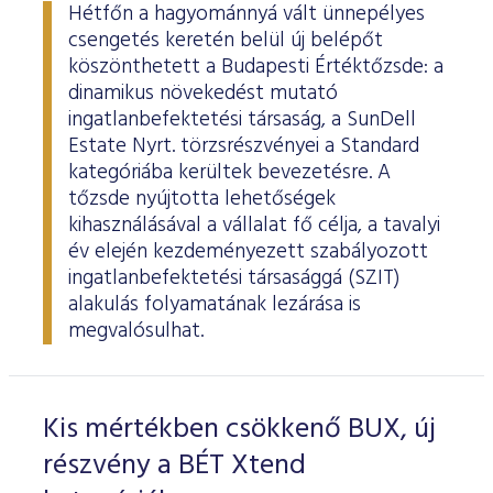
Hétfőn a hagyománnyá vált ünnepélyes
csengetés keretén belül új belépőt
köszönthetett a Budapesti Értéktőzsde: a
dinamikus növekedést mutató
ingatlanbefektetési társaság, a SunDell
Estate Nyrt. törzsrészvényei a Standard
kategóriába kerültek bevezetésre. A
tőzsde nyújtotta lehetőségek
kihasználásával a vállalat fő célja, a tavalyi
év elején kezdeményezett szabályozott
ingatlanbefektetési társasággá (SZIT)
alakulás folyamatának lezárása is
megvalósulhat.
Kis mértékben csökkenő BUX, új
részvény a BÉT Xtend