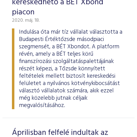
kereskedhető a BÉT Xbond
piacon
2020. máj. 18.
Indulása óta már tíz vállalat választotta a
Budapesti Értéktőzsde másodpiaci
szegmensét, a BÉT Xbondot. A platform
révén, amely a BÉT teljes körű
finanszírozási szolgáltatáspalettájának
részét képezi, a Tőzsde könnyített
feltételek mellett biztosít kereskedési
felületet a nyilvános kötvénykibocsátást
választó vállalatok számára, akik ezzel
még közelebb jutnak céljaik
megvalósításához.
Áprilisban felfelé indultak az