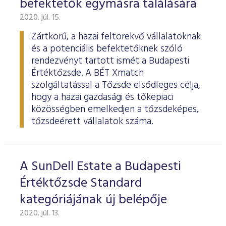
befektetők egymásra találására
ESG Útmutató
2020. júl. 15.
Zártkörű, a hazai feltörekvő vállalatoknak
és a potenciális befektetőknek szóló
rendezvényt tartott ismét a Budapesti
Értéktőzsde. A BÉT Xmatch
szolgáltatással a Tőzsde elsődleges célja,
hogy a hazai gazdasági és tőkepiaci
közösségben emelkedjen a tőzsdeképes,
tőzsdeérett vállalatok száma.
A SunDell Estate a Budapesti
Értéktőzsde Standard
kategóriájának új belépője
2020. júl. 13.