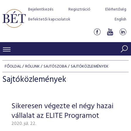
Bejelentkezés
Regisztráció
Elérhetőség
Befektetői kapcsolatok
English
KERESKEDÉSI ADATOK
FŐOLDAL
RÓLUNK
SAJTÓSZOBA
SAJTÓKÖZLEMÉNYEK
INDEXEK
BEFEKTETŐK
Sajtóközlemények
Részvényindexek
Piaci forgalom
Termékcsoportok
KIBOCSÁTÓK
Kötvényindexek
Kedvenc instrumentumok
Szabályozás
Indexek
Részvény és vállalati kötvény tőzsdei bevezetését támoga
Sikeresen végezte el négy hazai
TŐZSDETAGOK
Jelzáloglevél indexek
program
Azonnali Piac
Alkalmazott díjstruktúra
BÉT szabályzatok
Részvény szekció
vállalat az ELITE Programot
Tőzsdetagok, üzletkötők
VENDOROK
Vállalati kötvény indexek
Származékos piac
BÉT Xtend - Részvénypiac egyszerűen
Részvények
Elszámolás
Befektetővédelem
2020. júl. 22.
Hitelpapír szekció
Útmutató a taggá váláshoz