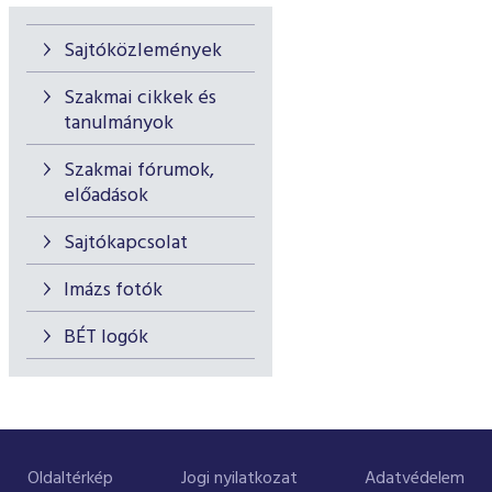
Sajtóközlemények
Szakmai cikkek és
tanulmányok
Szakmai fórumok,
előadások
Sajtókapcsolat
Imázs fotók
BÉT logók
Oldaltérkép
Jogi nyilatkozat
Adatvédelem