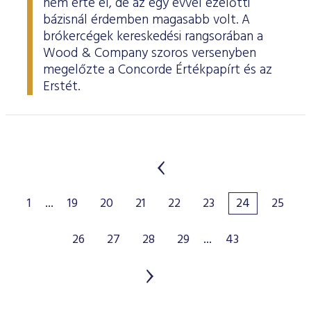
nem érte el, de az egy évvel ezelőtti
bázisnál érdemben magasabb volt. A
brókercégek kereskedési rangsorában a
Wood & Company szoros versenyben
megelőzte a Concorde Értékpapírt és az
Erstét.
1
...
19
20
21
22
23
24
25
26
27
28
29
...
43