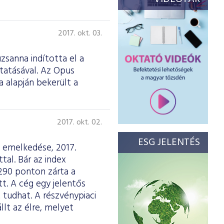
2017. okt. 03.
zsanna indította el a
tatásával. Az Opus
 alapján bekerült a
2017. okt. 02.
ESG JELENTÉS
ó emelkedése, 2017.
al. Bár az index
 290 ponton zárta a
t. A cég egy jelentős
 tudhat. A részvénypiaci
lt az élre, melyet