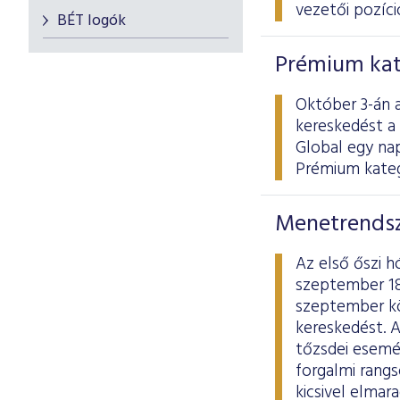
vezetői pozíció
BÉT logók
Prémium kat
Október 3-án a
kereskedést a
Global egy na
Prémium kateg
Menetrendsz
Az első őszi 
szeptember 18
szeptember köz
kereskedést. 
tőzsdei esemén
forgalmi rang
kicsivel elmar