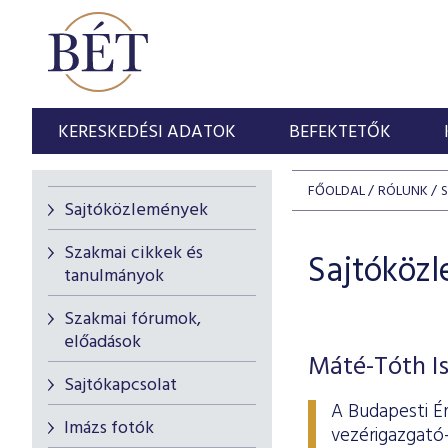
KERESKEDÉSI ADATOK
BEFEKTETŐK
FŐOLDAL
RÓLUNK
Sajtóközlemények
Szakmai cikkek és
Sajtóköz
tanulmányok
Szakmai fórumok,
előadások
Máté-Tóth Is
Sajtókapcsolat
A Budapesti É
Imázs fotók
vezérigazgató-