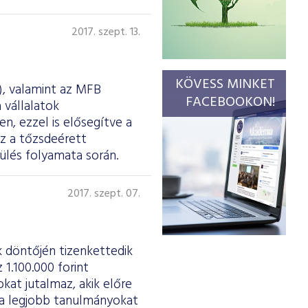
2017. szept. 13.
KÖVESS MINKET
, valamint az MFB
FACEBOOKON!
 vállalatok
n, ezzel is elősegítve a
z a tőzsdeérett
zülés folyamata során.
2017. szept. 07.
k döntőjén tizenkettedik
1.100.000 forint
okat jutalmaz, akik előre
 a legjobb tanulmányokat