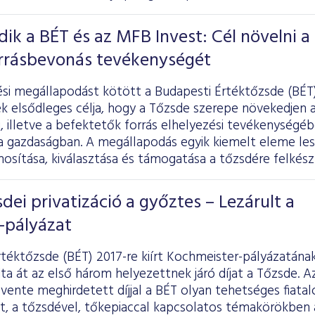
k a BÉT és az MFB Invest: Cél növelni a
orrásbevonás tevékenységét
i megállapodást kötött a Budapesti Értéktőzsde (BÉT)
k elsődleges célja, hogy a Tőzsde szerepe növekedjen a
, illetve a befektetők forrás elhelyezési tevékenységébe
a gazdaságban. A megállapodás egyik kiemelt eleme les
nosítása, kiválasztása és támogatása a tőzsdére felkés
sdei privatizáció a győztes – Lezárult a
-pályázat
téktőzsde (BÉT) 2017-re kiírt Kochmeister-pályázatána
a át az első három helyezettnek járó díjat a Tőzsde. Az 
évente meghirdetett díjjal a BÉT olyan tehetséges fiatal
, a tőzsdével, tőkepiaccal kapcsolatos témakörökben