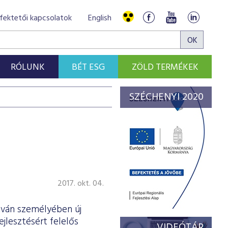
fektetői kapcsolatok
English
RÓLUNK
BÉT ESG
ZÖLD TERMÉKEK
SZÉCHENYI 2020
2017. okt. 04.
tván személyében új
jlesztésért felelős
VIDEÓTÁR