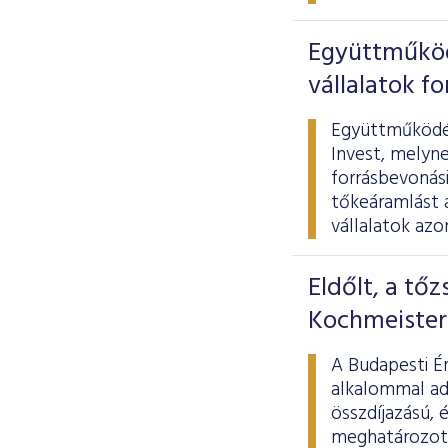
Együttműködi
vállalatok f
Együttműködés
Invest, melyne
forrásbevonási
tőkeáramlást 
vállalatok azo
Eldőlt, a tőz
Kochmeister
A Budapesti Ér
alkalommal adt
összdíjazású, 
meghatározott