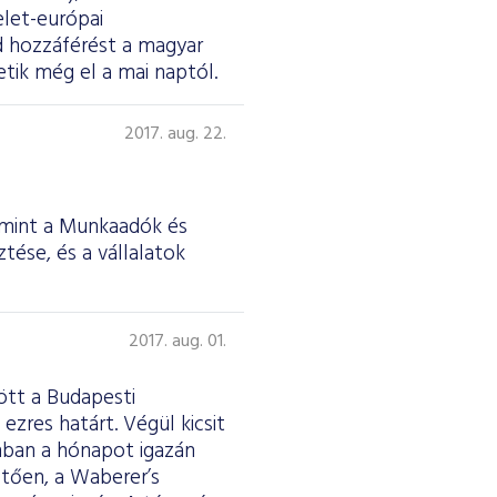
elet-európai
d hozzáférést a magyar
tik még el a mai naptól.
2017. aug. 22.
amint a Munkaadók és
tése, és a vállalatok
2017. aug. 01.
ött a Budapesti
ezres határt. Végül kicsit
nban a hónapot igazán
etően, a Waberer’s