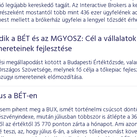
ó legújabb kereskedő tagját. Az Interactive Brokers a k
 részeként mostantól több mint 436 ezer ügyfelének a
est mellett a brókerház ügyfelei a lengyel tőzsdét érhe
ik a BÉT és az MGYOSZ: Cél a vállalatok
mereteinek fejlesztése
i megállapodást kötött a Budapesti Értéktőzsde, val
rszágos Szövetsége, melynek fő célja a tőkepiac fejlesz
nzügyi ismereteinek előmozdítása.
ius a BÉT-en
sem pihent meg a BUX, ismét történelmi csúcsot dönt
szvényindexe, miután júliusban többször is átlépte a 36 
ől az értéktől 35 770 ponton zárta a hónapot. Ami azo
teszi, az, hogy július 6-án, a sikeres tőkebevonást köv