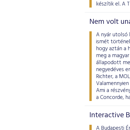
készítik el. A 
Nem volt un
A nyár utolsó
ismét történel
hogy aztán a 
meg a magyar 
állapodott me
negyedéves er
Richter, a MOL
Valamennyien 
Ami a részvény
a Concorde, ha
Interactive 
A Budapesti Ér