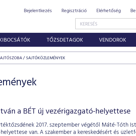
Bejelentkezés
Regisztráció
Elérhetőség
Be
KIBOCSÁTÓK
TŐZSDETAGOK
VENDOROK
SAJTÓSZOBA
SAJTÓKÖZLEMÉNYEK
lemények
tván a BÉT új vezérigazgató-helyettese
rtéktőzsdének 2017. szeptember végétől Máté-Tóth Is
helyettese van. A szakember a kereskedésért és üzletfe