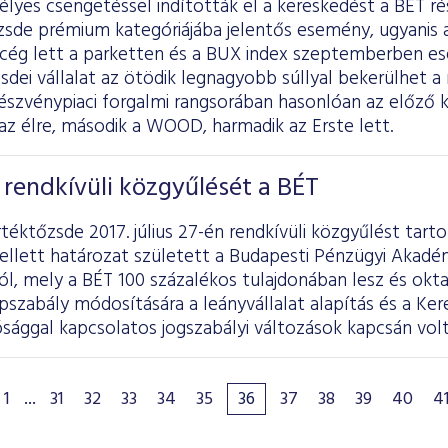
lyes csengetéssel indították el a kereskedést a BÉT ré
zsde prémium kategóriájába jelentős esemény, ugyanis 
ú cég lett a parketten és a BUX index szeptemberben es
zsdei vállalat az ötödik legnagyobb súllyal bekerülhet a
szvénypiaci forgalmi rangsorában hasonlóan az előző k
az élre, második a WOOD, harmadik az Erste lett.
rendkívüli közgyűlését a BÉT
téktőzsde 2017. július 27-én rendkívüli közgyűlést tarto
llett határozat született a Budapesti Pénzügyi Akadém
l, mely a BÉT 100 százalékos tulajdonában lesz és okta
apszabály módosítására a leányvállalat alapítás és a Ke
sággal kapcsolatos jogszabályi változások kapcsán volt
1
...
31
32
33
34
35
36
37
38
39
40
4