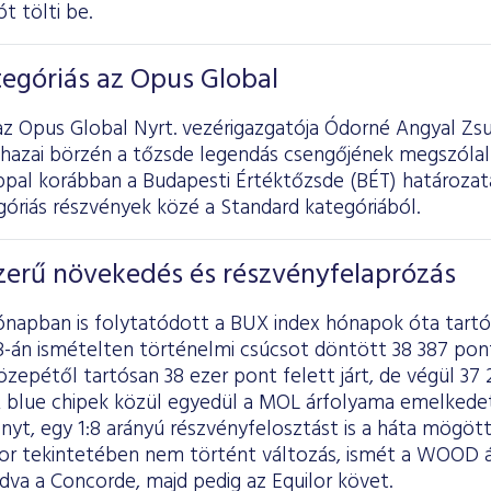
t tölti be.
egóriás az Opus Global
z Opus Global Nyrt. vezérigazgatója Ódorné Angyal Zsu
 hazai börzén a tőzsde legendás csengőjének megszólal
ppal korábban a Budapesti Értéktőzsde (BÉT) határozata
óriás részvények közé a Standard kategóriából.
erű növekedés és részvényfelaprózás
hónapban is folytatódott a BUX index hónapok óta tart
-án ismételten történelmi csúcsot döntött 38 387 pontt
epétől tartósan 38 ezer pont felett járt, de végül 37
A blue chipek közül egyedül a MOL árfolyama emelkedet
yt, egy 1:8 arányú részvényfelosztást is a háta mögött
sor tekintetében nem történt változás, ismét a WOOD ál
adva a Concorde, majd pedig az Equilor követ.