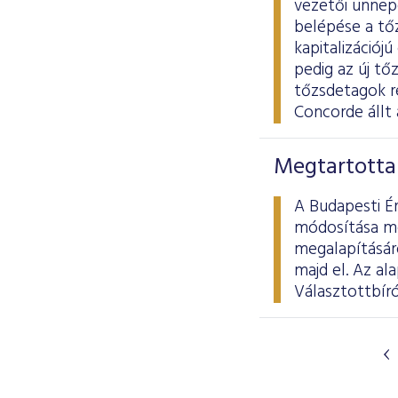
vezetői ünnepé
belépése a tő
kapitalizációj
pedig az új tő
tőzsdetagok ré
Concorde állt 
Megtartotta 
A Budapesti Ér
módosítása me
megalapításáró
majd el. Az al
Választottbíró