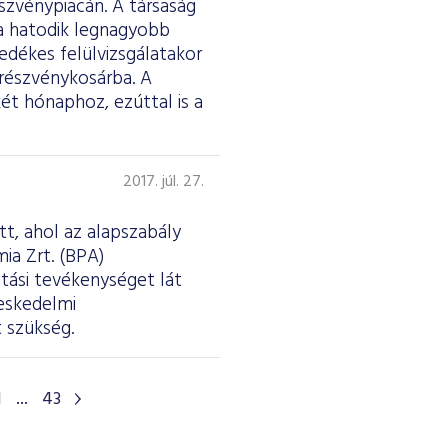
szvénypiacán. A társaság
a hatodik legnagyobb
edékes felülvizsgálatakor
 részvénykosárba. A
ét hónaphoz, ezúttal is a
2017. júl. 27.
tt, ahol az alapszabály
ia Zrt. (BPA)
tási tevékenységet lát
reskedelmi
 szükség.
1
...
43