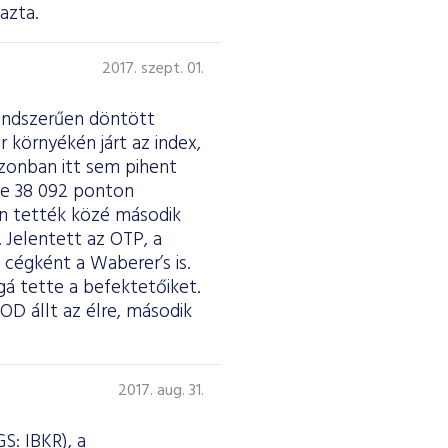
azta.
2017. szept. 01.
endszerűen döntött
 környékén járt az index,
zonban itt sem pihent
ve 38 092 ponton
an tették közé második
Jelentett az OTP, a
cégként a Waberer’s is.
á tette a befektetőiket.
OD állt az élre, második
2017. aug. 31.
S: IBKR), a