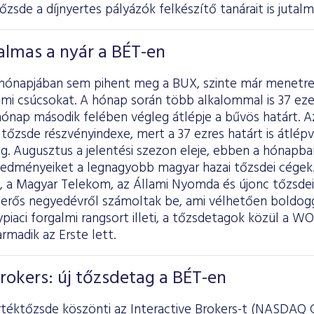
Tőzsde a díjnyertes pályázók felkészítő tanárait is jutalm
almas a nyár a BÉT-en
 hónapjában sem pihent meg a BUX, szinte már menetr
mi csúcsokat. A hónap során több alkalommal is 37 ezer
hónap második felében végleg átlépje a bűvös határt. A
tőzsde részvényindexe, mert a 37 ezres határt is átlép
g. Augusztus a jelentési szezon eleje, ebben a hónapb
edményeiket a legnagyobb magyar hazai tőzsdei cégek. 
, a Magyar Telekom, az Állami Nyomda és újonc tőzsdei 
erős negyedévről számoltak be, ami vélhetően boldogg
piaci forgalmi rangsort illeti, a tőzsdetagok közül a WO
rmadik az Erste lett.
Brokers: új tőzsdetag a BÉT-en
téktőzsde köszönti az Interactive Brokers-t (NASDAQ G