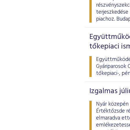
részvényszekci
terjeszkedése
piachoz. Budap
Együttműköd
tőkepiaci is
Együttműködés
Gyáriparosok O
tőkepiaci-, pé
Izgalmas júl
Nyár közepén 
Értéktőzsde ré
elmaradva ett
emlékezetessé 