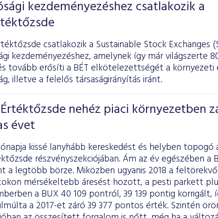
ósági kezdeményezéshez csatlakozik a
rtéktőzsde
rtéktőzsde csatlakozik a Sustainable Stock Exchanges 
ági kezdeményezéshez, amelynek így már világszerte 80
 tovább erősíti a BÉT elkötelezettségét a környezeti 
, illetve a felelős társaságirányítás iránt.
Értéktőzsde nehéz piaci környezetben z
as évet
hónapja kissé lanyhább kereskedést és helyben topogó 
éktőzsde részvényszekciójában. Ám az év egészében a BÉ
int a legtöbb börze. Miközben ugyanis 2018 a feltörekv
acokon mérsékeltebb áresést hozott, a pesti parkett pl
erben a BUX 40 109 pontról, 39 139 pontig korrigált, íg
múlta a 2017-et záró 39 377 pontos érték. Szintén öröm
óban az összesített forgalom is nőtt, még ha a változá