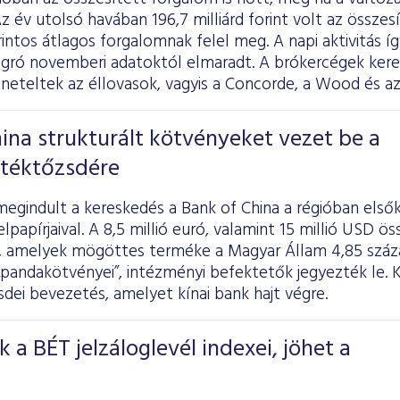
 év utolsó havában 196,7 milliárd forint volt az összes
forintos átlagos forgalomnak felel meg. A napi aktivitás
iugró novemberi adatoktól elmaradt. A brókercégek kere
neteltek az éllovasok, vagyis a Concorde, a Wood és az
ina strukturált kötvényeket vezet be a
rtéktőzsdére
egindult a kereskedés a Bank of China a régióban első
elpapírjaival. A 8,5 millió euró, valamint 15 millió USD 
t, amelyek mögöttes terméke a Magyar Állam 4,85 szá
tú „pandakötvényei”, intézményi befektetők jegyezték le
sdei bevezetés, amelyet kínai bank hajt végre.
k a BÉT jelzáloglevél indexei, jöhet a