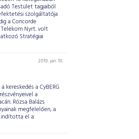
sadó Testület tagjaiból
befektetési szolgáltatója
dig a Concorde
r Telekom Nyrt. volt
atkozó Stratégiai
2019. jan. 10.
 a kereskedés a CyBERG
részvényeivel a
acán. Rózsa Balázs
nyainak megfelelően, a
ndította el a