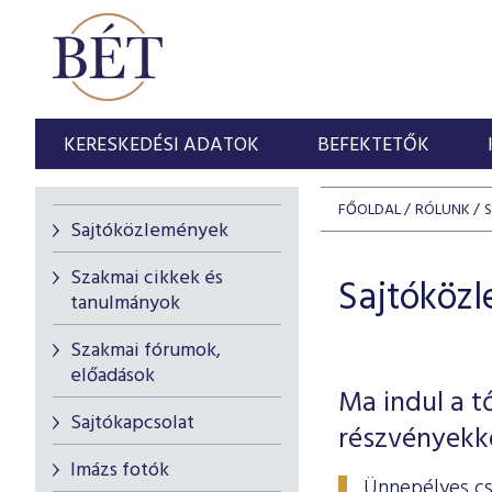
KERESKEDÉSI ADATOK
BEFEKTETŐK
FŐOLDAL
RÓLUNK
Sajtóközlemények
Szakmai cikkek és
Sajtóköz
tanulmányok
Szakmai fórumok,
előadások
Ma indul a t
Sajtókapcsolat
részvényekk
Imázs fotók
Ünnepélyes cs