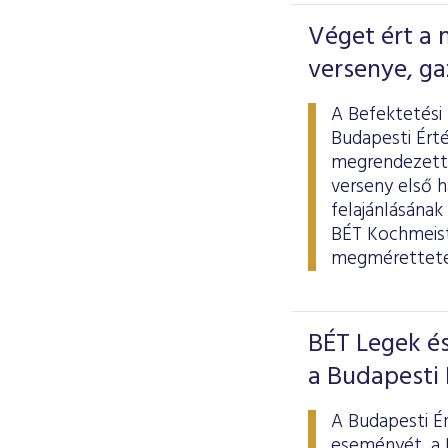
Véget ért a
versenye, ga
A Befektetési 
Budapesti Ért
megrendezett,
verseny első 
felajánlásának
BÉT Kochmeist
megmérettetés
BÉT Legek és
a Budapesti
A Budapesti É
eseményét, a 