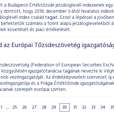
lt a Budapesti Értéktőzsde jelzáloglevél-indexeinek egy
y döntött, hogy 2018. december 3-ától hivatalos indexk
záloglevél index család tagjait. Ezzel a lépéssel a jövőbe
befektetők számára a forint alapú jelzáloglevelekből ál
ek követését és piaci értékelését.
d az Európai Tőzsdeszövetég igazgatósá
zsdeszövetség (Federation of European Securities Excha
 közgyűlésén igazgatótanácsa tagjának nevezte ki Végh 
nök-vezérigazgatóját. Az érdekképviseleti szervezet új 
ezérigazgatója és a Prágai Értéktőzsde igazgatóságának
acainak szerepét európai szinten.
1
...
25
26
27
28
29
30
31
32
33
34
3