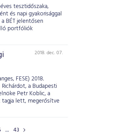
 éves tesztidőszaka,
ént és napi gyakorisággal
n a BÉT jelentősen
ló portfóliók
gi
2018. dec. 07.
nges, FESE) 2018.
Richárdot, a Budapesti
elnöke Petr Koblic, a
 tagja lett, megerősítve
5
...
43