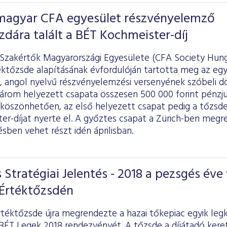
 magyar CFA egyesület részvényelemző
zdára talált a BÉT Kochmeister-díj
Szakértők Magyarországi Egyesülete (CFA Society Hunga
éktőzsde alapításának évfordulóján tartotta meg az egy
 angol nyelvű részvényelemzési versenyének szóbeli dö
három helyezett csapata összesen 500 000 forint pénzj
 köszönhetően, az első helyezett csapat pedig a tőzsde
er-díjat nyerte el. A győztes csapat a Zürich-ben meg
ben vehet részt idén áprilisban.
 Stratégiai Jelentés - 2018 a pezsgés éve 
 Értéktőzsdén
rtéktőzsde újra megrendezte a hazai tőkepiac egyik le
BÉT Legek 2018 rendezvényét. A tőzsde a díjátadó kere