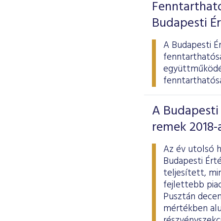
Fenntarthat
Budapesti É
A Budapesti É
fenntarthatós
együttműködés
fenntarthatóság
A Budapesti 
remek 2018-
Az év utolsó 
Budapesti Ért
teljesített, m
fejlettebb pi
Pusztán decemb
mértékben alul
részvényszekci