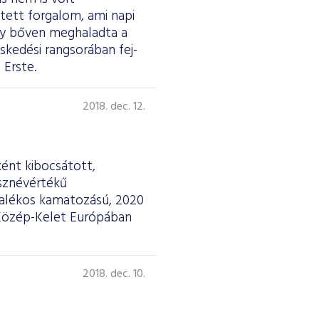
ített forgalom, ami napi
 így bőven meghaladta a
skedési rangsorában fej-
 Erste.
2018. dec. 12.
ként kibocsátott,
össznévértékű
zalékos kamatozású, 2020
. Közép-Kelet Európában
2018. dec. 10.