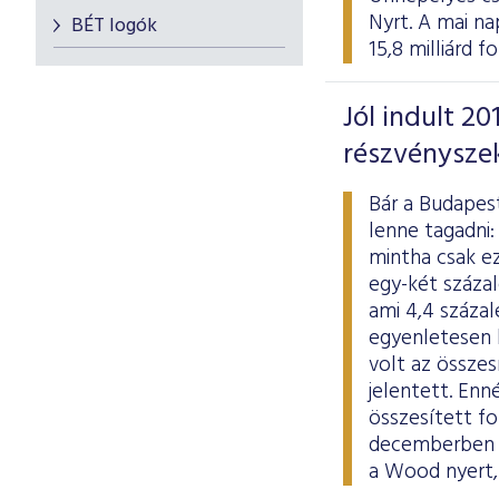
Nyrt. A mai na
BÉT logók
15,8 milliárd 
Jól indult 2
részvénysze
Bár a Budapest
lenne tagadni:
mintha csak ez
egy-két százal
ami 4,4 százal
egyenletesen h
volt az összes
jelentett. En
összesített fo
decemberben k
a Wood nyert,