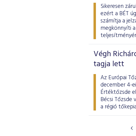
Sikeresen záru
ezért a BÉT úg
számítja a jel
megkönnyíti a 
teljesítményén
Végh Richár
tagja lett
Az Európai Tő
december 4-ei
Értéktőzsde el
Bécsi Tőzsde v
a régió tőkepi