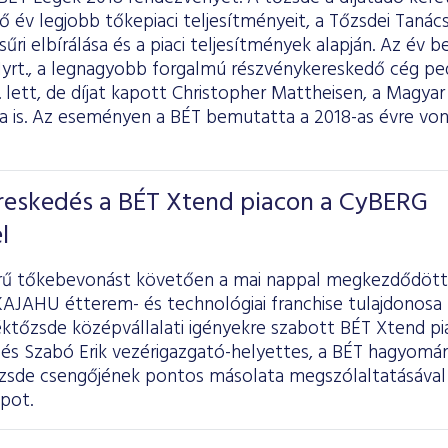
ző év legjobb tőkepiaci teljesítményeit, a Tőzsdei Tanác
sűri elbírálása és a piaci teljesítmények alapján. Az év 
yrt., a legnagyobb forgalmú részvénykereskedő cég pe
. lett, de díjat kapott Christopher Mattheisen, a Magya
ja is. Az eseményen a BÉT bemutatta a 2018-as évre von
ereskedés a BÉT Xtend piacon a CyBERG
l
örű tőkebevonást követően a mai nappal megkezdődött
 KAJAHU étterem- és technológiai franchise tulajdonosa 
ktőzsde középvállalati igényekre szabott BÉT Xtend pi
 és Szabó Erik vezérigazgató-helyettes, a BÉT hagyomá
zsde csengőjének pontos másolata megszólaltatásával i
pot.