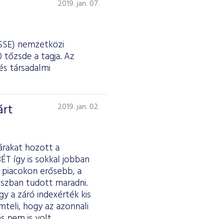
2019. jan. 07.
(SSE) nemzetközi
 tőzsde a tagja. Az
és társadalmi
árt
2019. jan. 02.
árakat hozott a
T így is sokkal jobban
ő piacokon erősebb, a
uszban tudott maradni.
y a záró indexérték kis
teli, hogy az azonnali
s nem is volt