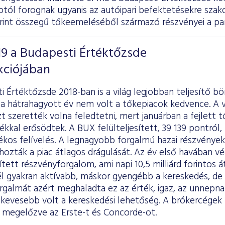
ptól forognak ugyanis az autóipari befektetésekre szako
forint összegű tőkeemeléséből származó részvényei a pa
019 a Budapesti Értéktőzsde
kciójában
i Értéktőzsde 2018-ban is a világ legjobban teljesítő bö
 a hátrahagyott év nem volt a tőkepiacok kedvence. A v
t szerették volna feledtetni, mert januárban a fejlett 
ékkal erősödtek. A BUX felülteljesített, 39 139 pontról,
ékos felívelés. A legnagyobb forgalmú hazai részvények
ozták a piac átlagos drágulását. Az év első havában végü
ített részvényforgalom, ami napi 10,5 milliárd forintos 
nél gyakran aktívabb, máskor gyengébb a kereskedés, d
rgalmát azért meghaladta ez az érték, igaz, az ünnepn
evesebb volt a kereskedési lehetőség. A brókercégek 
 megelőzve az Erste-t és Concorde-ot.