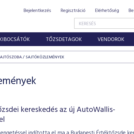
Bejelentkezés
Regisztráció
Elérhetőség
Be
KIBOCSÁTÓK
TŐZSDETAGOK
VENDOROK
SAJTÓSZOBA
SAJTÓKÖZLEMÉNYEK
lemények
őzsdei kereskedés az új AutoWallis-
el
engetéssel indította el ma a Budapesti Értéktőzsde ke