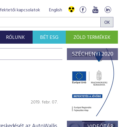
fektetői kapcsolatok
English
RÓLUNK
BÉT ESG
ZÖLD TERMÉKEK
SZÉCHENYI 2020
2019. febr. 07.
reskedését az AutoWallis
VIDEÓTÁR