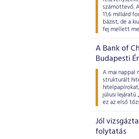
számottevő. Az
11,6 milliárd 
bázist, de a k
fej mellett me
A Bank of Ch
Budapesti É
A mai nappal m
strukturált hit
hitelpapíroka
júliusi lejára
ez az első tőz
Jól vizsgázta
folytatás