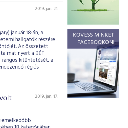
2019. jan. 21.
ry) január 18-án, a
KÖVESS MINKET
etemi hallgatók részére
FACEBOOKON!
ntőjét. Az összetett
utalmat nyert a BÉT
 rangos kitűntetését, a
rendezendő régiós
volt
2019. jan. 17.
gkiemelkedőbb
tében 18 kategóriában