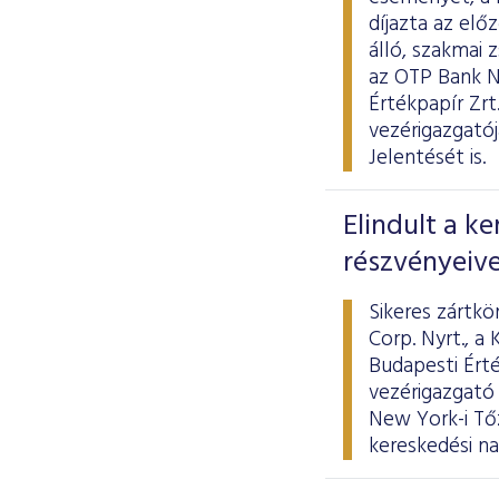
díjazta az elő
álló, szakmai z
az OTP Bank N
Értékpapír Zrt
vezérigazgató
Jelentését is.
Elindult a k
részvényeive
Sikeres zártk
Corp. Nyrt., a
Budapesti Érté
vezérigazgató
New York-i Tő
kereskedési na