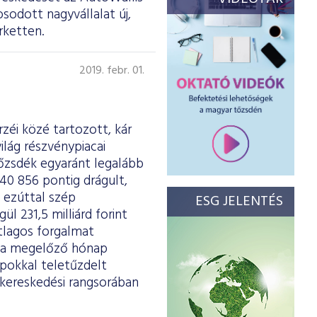
sodott nagyvállalat új,
rketten.
2019. febr. 01.
rzéi közé tartozott, kár
ilág részvénypiacai
tőzsdék egyaránt legalább
 40 856 pontig drágult,
 ezúttal szép
ESG JELENTÉS
l 231,5 milliárd forint
átlagos forgalmat
e a megelőző hónap
apokkal teletűzdelt
kereskedési rangsorában