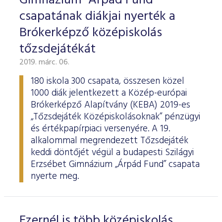
Gimnázium "Árpád Fund"
csapatának diákjai nyerték a
Brókerképző középiskolás
tőzsdejátékát
2019. márc. 06.
180 iskola 300 csapata, összesen közel
1000 diák jelentkezett a Közép-európai
Brókerképző Alapítvány (KEBA) 2019-es
„Tőzsdejáték Középiskolásoknak” pénzügyi
és értékpapírpiaci versenyére. A 19.
alkalommal megrendezett Tőzsdejáték
keddi döntőjét végül a budapesti Szilágyi
Erzsébet Gimnázium „Árpád Fund” csapata
nyerte meg.
Ezernél is több középiskolás