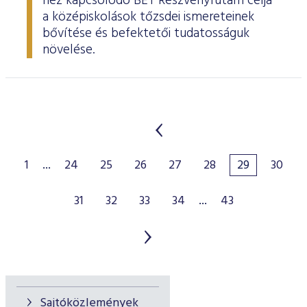
hez kapcsolódó BÉT Részvényfutam célja
a középiskolások tőzsdei ismereteinek
bővítése és befektetői tudatosságuk
növelése.
1
...
24
25
26
27
28
29
30
31
32
33
34
...
43
Sajtóközlemények