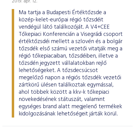
2019. ápr. 12.
Ma tartja a Budapesti Értéktőzsde a
közép-kelet-európai régió tőzsdéit
vendégül látó találkozóját. A V4+CEE
Tőkepiaci Konferencián a Visegrádi csoport
értéktőzsdéi mellett a szlovén és a bolgár
tőzsdék első számú vezetői vitatják meg a
régió tőkepiacaiban, tőzsdéiben, illetve a
tőzsdén jegyzett vállalatokban rejlő
lehetőségeket. A tőzsdecsúcsot
megelőző napon a régiós tőzsdék vezetői
zártkörű ülésen találkoztak egymással,
ahol többek között a kkv-k tőkepiaci
növekedésének státuszát, valamint
egységes brand alatt megjelenő termékek
kidolgozásának lehetőségeit járták körül.