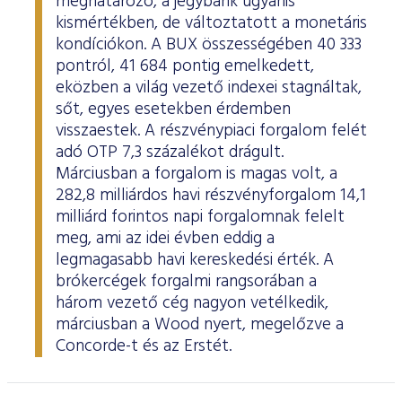
meghatározó, a jegybank ugyanis
kismértékben, de változtatott a monetáris
kondíciókon. A BUX összességében 40 333
pontról, 41 684 pontig emelkedett,
eközben a világ vezető indexei stagnáltak,
sőt, egyes esetekben érdemben
visszaestek. A részvénypiaci forgalom felét
adó OTP 7,3 százalékot drágult.
Márciusban a forgalom is magas volt, a
282,8 milliárdos havi részvényforgalom 14,1
milliárd forintos napi forgalomnak felelt
meg, ami az idei évben eddig a
legmagasabb havi kereskedési érték. A
brókercégek forgalmi rangsorában a
három vezető cég nagyon vetélkedik,
márciusban a Wood nyert, megelőzve a
Concorde-t és az Erstét.