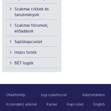
Szakmai cikkek és
tanulmányok
Szakmai fórumok,
előadások
Sajtókapcsolat
Imázs fotók
BÉT logók
Oldaltérkép
Jogi nyilatkozat
Adatvédelem
Közérdekű adatok
Karrier
Kapcsolat
English