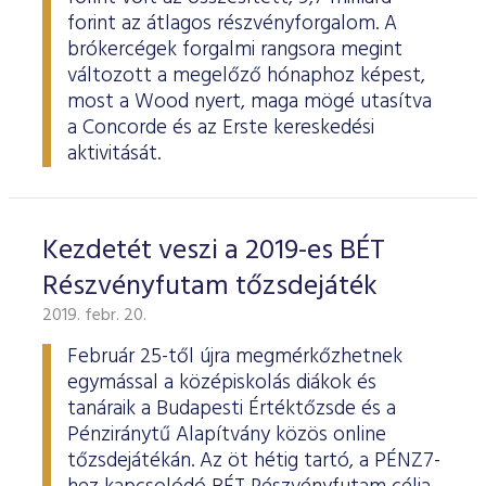
forint az átlagos részvényforgalom. A
brókercégek forgalmi rangsora megint
változott a megelőző hónaphoz képest,
most a Wood nyert, maga mögé utasítva
a Concorde és az Erste kereskedési
aktivitását.
Kezdetét veszi a 2019-es BÉT
Részvényfutam tőzsdejáték
2019. febr. 20.
Február 25-től újra megmérkőzhetnek
egymással a középiskolás diákok és
tanáraik a Budapesti Értéktőzsde és a
Pénziránytű Alapítvány közös online
tőzsdejátékán. Az öt hétig tartó, a PÉNZ7-