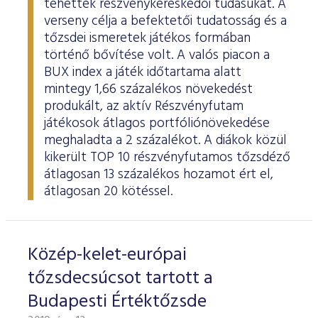
tehették részvénykereskedői tudásukat. A
ESG Útmutató
verseny célja a befektetői tudatosság és a
tőzsdei ismeretek játékos formában
történő bővítése volt. A valós piacon a
BUX index a játék időtartama alatt
mintegy 1,66 százalékos növekedést
produkált, az aktív Részvényfutam
játékosok átlagos portfóliónövekedése
meghaladta a 2 százalékot. A diákok közül
kikerült TOP 10 részvényfutamos tőzsdéző
átlagosan 13 százalékos hozamot ért el,
átlagosan 20 kötéssel.
Közép-kelet-európai
tőzsdecsúcsot tartott a
Budapesti Értéktőzsde