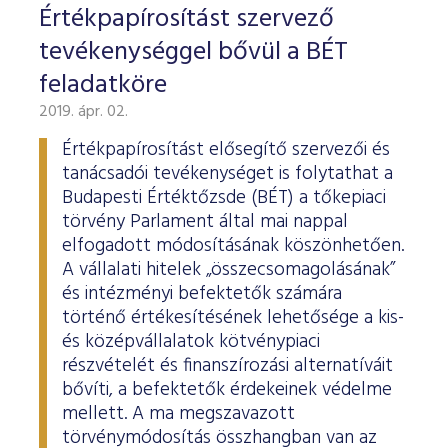
Értékpapírosítást szervező
tevékenységgel bővül a BÉT
feladatköre
2019. ápr. 02.
Értékpapírosítást elősegítő szervezői és
tanácsadói tevékenységet is folytathat a
Budapesti Értéktőzsde (BÉT) a tőkepiaci
törvény Parlament által mai nappal
elfogadott módosításának köszönhetően.
A vállalati hitelek „összecsomagolásának”
és intézményi befektetők számára
történő értékesítésének lehetősége a kis-
és középvállalatok kötvénypiaci
részvételét és finanszírozási alternatíváit
bővíti, a befektetők érdekeinek védelme
mellett. A ma megszavazott
törvénymódosítás összhangban van az