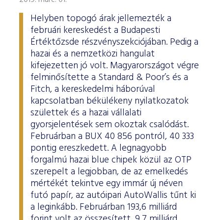
2019. márc. 01.
Helyben topogó árak jellemezték a
februári kereskedést a Budapesti
Értéktőzsde részvényszekciójában. Pedig a
hazai és a nemzetközi hangulat
kifejezetten jó volt. Magyarországot végre
felminősítette a Standard & Poor’s és a
Fitch, a kereskedelmi háborúval
kapcsolatban békülékeny nyilatkozatok
születtek és a hazai vállalati
gyorsjelentések sem okoztak csalódást.
Februárban a BUX 40 856 pontról, 40 333
pontig ereszkedett. A legnagyobb
forgalmú hazai blue chipek közül az OTP
szerepelt a legjobban, de az emelkedés
mértékét tekintve egy immár új néven
futó papír, az autóipari AutoWallis tűnt ki
a leginkább. Februárban 193,6 milliárd
forint volt az összesített, 9,7 milliárd