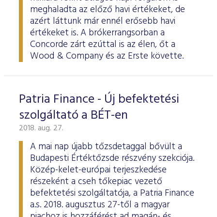
meghaladta az előző havi értékeket, de
azért láttunk már ennél erősebb havi
értékeket is. A brókerrangsorban a
Concorde zárt ezúttal is az élen, őt a
Wood & Company és az Erste követte.
Patria Finance - Új befektetési
szolgáltató a BÉT-en
2018. aug. 27.
A mai nap újabb tőzsdetaggal bővült a
Budapesti Értéktőzsde részvény szekciója.
Közép-kelet-európai terjeszkedése
részeként a cseh tőkepiac vezető
befektetési szolgáltatója, a Patria Finance
a.s. 2018. augusztus 27-től a magyar
piachoz is hozzáférést ad magán- és