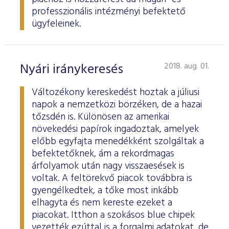
professzionális intézményi befektető
ügyfeleinek.
Nyári iránykeresés
2018. aug. 01.
Változékony kereskedést hoztak a júliusi
napok a nemzetközi börzéken, de a hazai
tőzsdén is. Különösen az amerikai
növekedési papírok ingadoztak, amelyek
előbb egyfajta menedékként szolgáltak a
befektetőknek, ám a rekordmagas
árfolyamok után nagy visszaesések is
voltak. A feltörekvő piacok továbbra is
gyengélkedtek, a tőke most inkább
elhagyta és nem kereste ezeket a
piacokat. Itthon a szokásos blue chipek
vezették ezúttal is a forgalmi adatokat, de