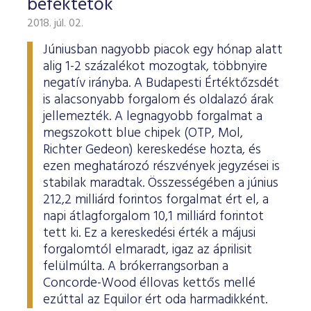
befektetők
2018. júl. 02.
Júniusban nagyobb piacok egy hónap alatt
alig 1-2 százalékot mozogtak, többnyire
negatív irányba. A Budapesti Értéktőzsdét
is alacsonyabb forgalom és oldalazó árak
jellemezték. A legnagyobb forgalmat a
megszokott blue chipek (OTP, Mol,
Richter Gedeon) kereskedése hozta, és
ezen meghatározó részvények jegyzései is
stabilak maradtak. Összességében a június
212,2 milliárd forintos forgalmat ért el, a
napi átlagforgalom 10,1 milliárd forintot
tett ki. Ez a kereskedési érték a májusi
forgalomtól elmaradt, igaz az áprilisit
felülmúlta. A brókerrangsorban a
Concorde-Wood éllovas kettős mellé
ezúttal az Equilor ért oda harmadikként.