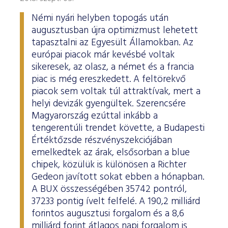
Némi nyári helyben topogás után
augusztusban újra optimizmust lehetett
tapasztalni az Egyesült Államokban. Az
európai piacok már kevésbé voltak
sikeresek, az olasz, a német és a francia
piac is még ereszkedett. A feltörekvő
piacok sem voltak túl attraktívak, mert a
helyi devizák gyengültek. Szerencsére
Magyarország ezúttal inkább a
tengerentúli trendet követte, a Budapesti
Értéktőzsde részvényszekciójában
emelkedtek az árak, elsősorban a blue
chipek, közülük is különösen a Richter
Gedeon javított sokat ebben a hónapban.
A BUX összességében 35742 pontról,
37233 pontig ívelt felfelé. A 190,2 milliárd
forintos augusztusi forgalom és a 8,6
milliárd forint átlagos napi forgalom is