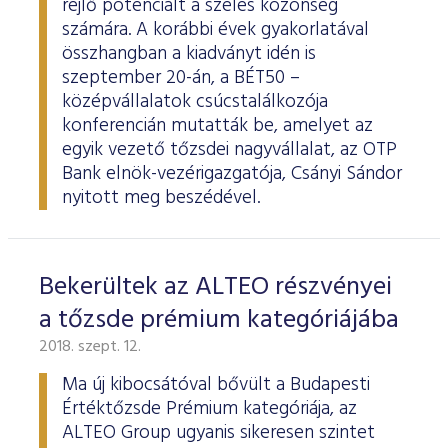
rejlő potenciált a széles közönség
számára. A korábbi évek gyakorlatával
összhangban a kiadványt idén is
szeptember 20-án, a BÉT50 –
középvállalatok csúcstalálkozója
konferencián mutatták be, amelyet az
egyik vezető tőzsdei nagyvállalat, az OTP
Bank elnök-vezérigazgatója, Csányi Sándor
nyitott meg beszédével.
Bekerültek az ALTEO részvényei
a tőzsde prémium kategóriájába
2018. szept. 12.
Ma új kibocsátóval bővült a Budapesti
Értéktőzsde Prémium kategóriája, az
ALTEO Group ugyanis sikeresen szintet