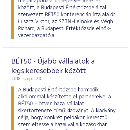
megállapodást ünnepélyes keretek
között, a Budapesti Értéktőzsde által
szervezett BÉT50 konferencián írta alá dr.
Łuszcz Viktor, az SZTNH elnöke és Végh
Richárd, a Budapesti Értéktőzsde elnök-
vezérigazgatója.
BÉT50 - Újabb vállalatok a
legsikeresebbek között
2018. szept. 20.
A Budapesti Értéktőzsde harmadik
alkalommal készítette el partnereivel a
BÉT50 – ötven hazai vállalat
sikertörténete című kiadványt. A kiadvány
célja, hogy konkrét példákon keresztül
szemléltesse a hazai vállalkozásokban