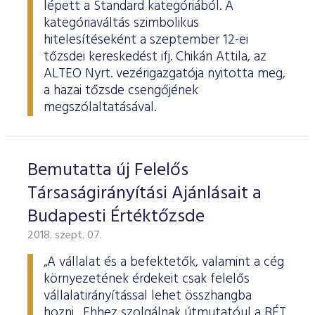
lépett a Standard kategóriából. A
kategóriaváltás szimbolikus
hitelesítéseként a szeptember 12-ei
tőzsdei kereskedést ifj. Chikán Attila, az
ALTEO Nyrt. vezérigazgatója nyitotta meg,
a hazai tőzsde csengőjének
megszólaltatásával.
Bemutatta új Felelős
Társaságirányítási Ajánlásait a
Budapesti Értéktőzsde
2018. szept. 07.
„A vállalat és a befektetők, valamint a cég
környezetének érdekeit csak felelős
vállalatirányítással lehet összhangba
hozni. Ehhez szolgálnak útmutatóul a BÉT