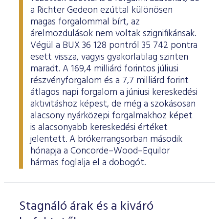
a Richter Gedeon ezúttal különösen
magas forgalommal bírt, az
árelmozdulások nem voltak szignifikánsak.
Végül a BUX 36 128 pontról 35 742 pontra
esett vissza, vagyis gyakorlatilag szinten
maradt. A 169,4 milliárd forintos júliusi
részvényforgalom és a 7,7 milliárd forint
átlagos napi forgalom a júniusi kereskedési
aktivitáshoz képest, de még a szokásosan
alacsony nyárközepi forgalmakhoz képet
is alacsonyabb kereskedési értéket
jelentett. A brókerrangsorban második
hónapja a Concorde–Wood–Equilor
hármas foglalja el a dobogót.
Stagnáló árak és a kiváró