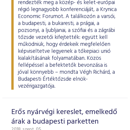
rendezték meg a közép- és kelet-európai
régió legnagyobb konferenciáját, a Krynica
Economic Forumot. A találkozón a varsói,
a budapesti, a bukaresti, a prágai, a
pozsonyi, a ljubljanai, a szófiai és a zágrábi
tőzsde vezetői kifejtették: együtt kell
működniük, hogy érdekeik megfelelően
képviseltetve legyenek a tőkepiaci unió
kialakításának folyamatában. Közös
fellépéssel a befektetők bevonzása is
jóval könnyebb – mondta Végh Richárd, a
Budapesti Értéktőzsde elnök-
vezérigazgatója.
Erős nyárvégi kereslet, emelkedő
árak a budapesti parketten
2018. szept. 05.